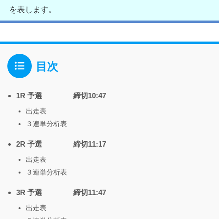
を表します。
目次
1R 予選 締切10:47
出走表
３連単分析表
2R 予選 締切11:17
出走表
３連単分析表
3R 予選 締切11:47
出走表