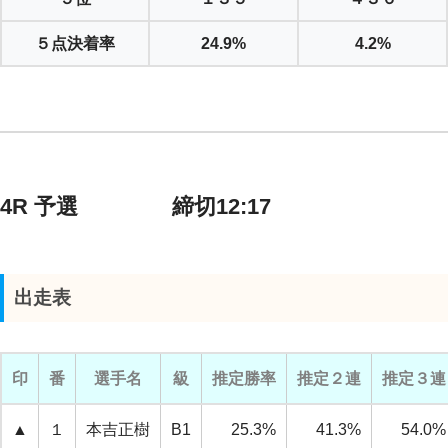
５点決着率
24.9%
4.2%
4R 予選 締切12:17
出走表
印
番
選手名
級
推定勝率
推定２連
推定３連
▲
１
本吉正樹
B1
25.3%
41.3%
54.0%