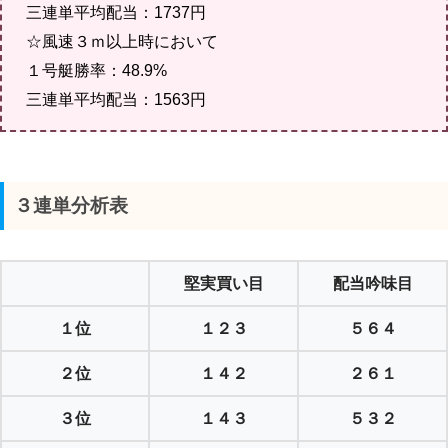
三連単平均配当：1737円
☆風速３ｍ以上時において
１号艇勝率：48.9%
三連単平均配当：1563円
３連単分析表
堅実買い目
配当吟味目
１位
１２３
５６４
２位
１４２
２６１
３位
１４３
５３２