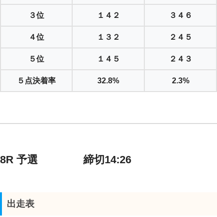
３位
１４２
３４６
４位
１３２
２４５
５位
１４５
２４３
５点決着率
32.8%
2.3%
8R 予選 締切14:26
出走表