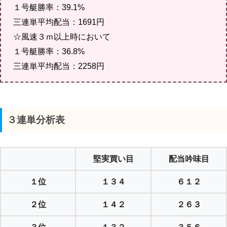
１号艇勝率：39.1%
三連単平均配当：1691円
☆風速３ｍ以上時において
１号艇勝率：36.8%
三連単平均配当：2258円
３連単分析表
堅実買い目
配当吟味目
１位
１３４
６１２
２位
１４２
２６３