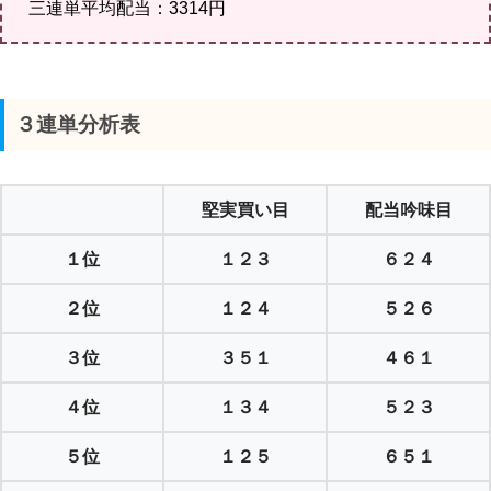
三連単平均配当：3314円
３連単分析表
堅実買い目
配当吟味目
１位
１２３
６２４
２位
１２４
５２６
３位
３５１
４６１
４位
１３４
５２３
５位
１２５
６５１