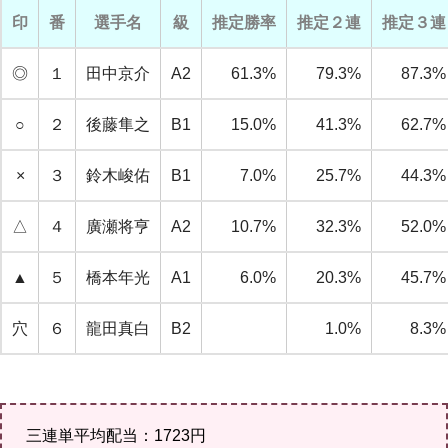
印
番
選手名
級
推定勝率
推定２連
推定３連
◎
１
田中京介
A2
61.3%
79.3%
87.3%
○
２
後藤隼之
B1
15.0%
41.3%
62.7%
×
３
鈴木峻佑
B1
7.0%
25.7%
44.3%
△
４
廣瀬将亨
A2
10.7%
32.3%
52.0%
▲
５
橋本年光
A1
6.0%
20.3%
45.7%
穴
６
龍田真白
B2
1.0%
8.3%
三連単平均配当：1723円