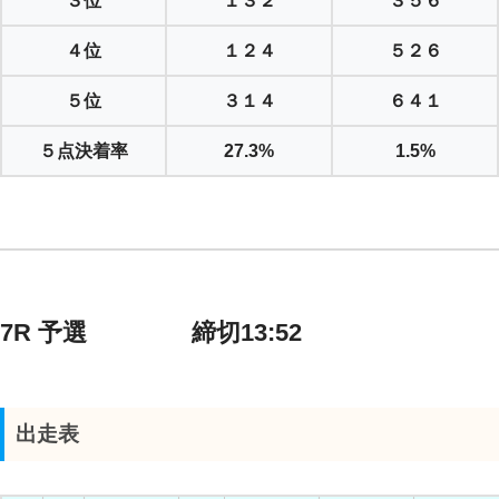
３位
１３２
３５６
４位
１２４
５２６
５位
３１４
６４１
５点決着率
27.3%
1.5%
7R 予選 締切13:52
出走表