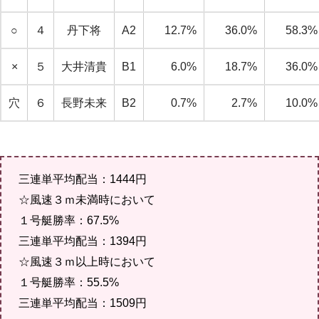
○
４
丹下将
A2
12.7%
36.0%
58.3%
×
５
大井清貴
B1
6.0%
18.7%
36.0%
穴
６
長野未来
B2
0.7%
2.7%
10.0%
三連単平均配当：1444円
☆風速３ｍ未満時において
１号艇勝率：67.5%
三連単平均配当：1394円
☆風速３ｍ以上時において
１号艇勝率：55.5%
三連単平均配当：1509円