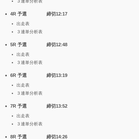
３連単分析表
4R 予選 締切12:17
出走表
３連単分析表
5R 予選 締切12:48
出走表
３連単分析表
6R 予選 締切13:19
出走表
３連単分析表
7R 予選 締切13:52
出走表
３連単分析表
8R 予選 締切14:26