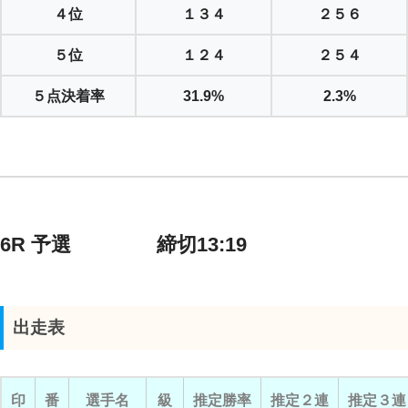
４位
１３４
２５６
５位
１２４
２５４
５点決着率
31.9%
2.3%
6R 予選 締切13:19
出走表
印
番
選手名
級
推定勝率
推定２連
推定３連