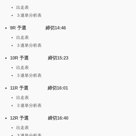
出走表
３連単分析表
9R 予選 締切14:46
出走表
３連単分析表
10R 予選 締切15:23
出走表
３連単分析表
11R 予選 締切16:01
出走表
３連単分析表
12R 予選 締切16:40
出走表
３連単分析表