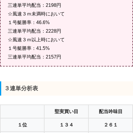
三連単平均配当：2198円
☆風速３ｍ未満時において
１号艇勝率：46.6%
三連単平均配当：2228円
☆風速３ｍ以上時において
１号艇勝率：41.5%
三連単平均配当：2157円
３連単分析表
堅実買い目
配当吟味目
１位
１３４
２６１