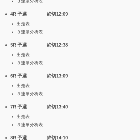
３連単分析表
4R 予選 締切12:09
出走表
３連単分析表
5R 予選 締切12:38
出走表
３連単分析表
6R 予選 締切13:09
出走表
３連単分析表
7R 予選 締切13:40
出走表
３連単分析表
8R 予選 締切14:10