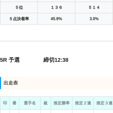
５位
１３６
５１４
５点決着率
45.9%
3.0%
5R 予選 締切12:38
出走表
印
番
選手名
級
推定勝率
推定２連
推定３連