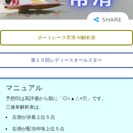
ボートレース常滑 AI解析表
第１０回レディースオールスター
マニュアル
予想印は高評価から順に「◎○▲△×穴」です。
三連単解析表は、
左側が決着上位５点
右側が配当吟味上位５点