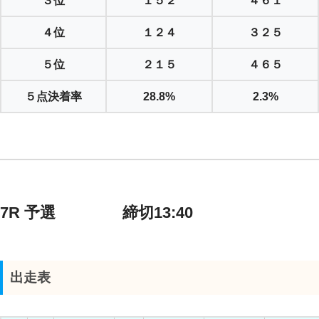
３位
１５２
４６１
４位
１２４
３２５
５位
２１５
４６５
５点決着率
28.8%
2.3%
7R 予選 締切13:40
出走表