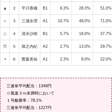
▲
２
平川香織
B1
6.3%
28.3%
51.0%
○
３
三浦永理
A1
10.7%
49.0%
71.0%
△
４
清水沙樹
B1
5.7%
18.0%
37.7%
穴
５
堀之内紀
A2
2.7%
13.0%
29.7%
×
６
實森美祐
A1
2.3%
8.0%
22.0%
三連単平均配当：1349円
☆風速３ｍ未満時において
１号艇勝率：78.1%
三連単平均配当：1227円