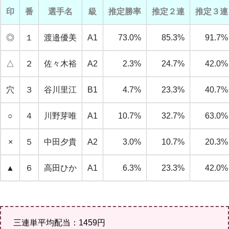
印
番
選手名
級
推定勝率
推定２連
推定３連
◎
１
渡邉優美
A1
73.0%
85.3%
91.7%
△
２
佐々木裕
A2
2.3%
24.7%
42.0%
穴
３
谷川里江
B1
4.7%
23.3%
40.7%
○
４
川野芽唯
A1
10.7%
32.7%
63.0%
×
５
中田夕貴
A2
3.0%
10.7%
20.3%
▲
６
高田ひか
A1
6.3%
23.3%
42.0%
三連単平均配当：1459円