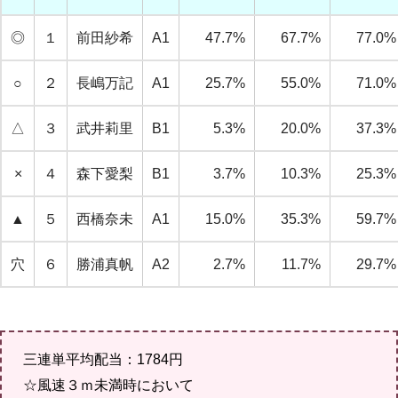
◎
１
前田紗希
A1
47.7%
67.7%
77.0%
○
２
長嶋万記
A1
25.7%
55.0%
71.0%
△
３
武井莉里
B1
5.3%
20.0%
37.3%
×
４
森下愛梨
B1
3.7%
10.3%
25.3%
▲
５
西橋奈未
A1
15.0%
35.3%
59.7%
穴
６
勝浦真帆
A2
2.7%
11.7%
29.7%
三連単平均配当：1784円
☆風速３ｍ未満時において