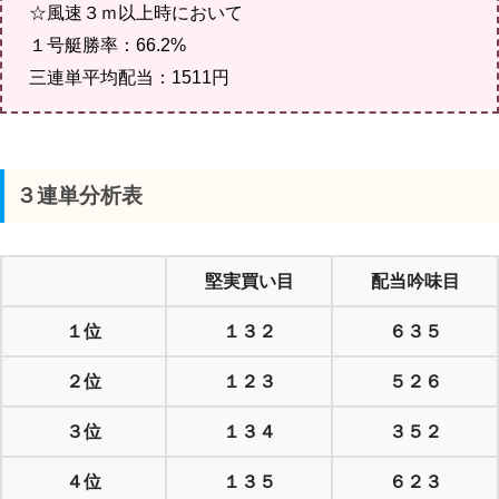
☆風速３ｍ以上時において
１号艇勝率：66.2%
三連単平均配当：1511円
３連単分析表
堅実買い目
配当吟味目
１位
１３２
６３５
２位
１２３
５２６
３位
１３４
３５２
４位
１３５
６２３