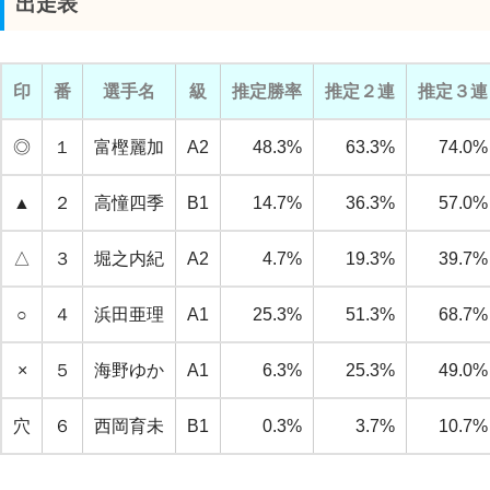
出走表
印
番
選手名
級
推定勝率
推定２連
推定３連
◎
１
富樫麗加
A2
48.3%
63.3%
74.0%
▲
２
高憧四季
B1
14.7%
36.3%
57.0%
△
３
堀之内紀
A2
4.7%
19.3%
39.7%
○
４
浜田亜理
A1
25.3%
51.3%
68.7%
×
５
海野ゆか
A1
6.3%
25.3%
49.0%
穴
６
西岡育未
B1
0.3%
3.7%
10.7%