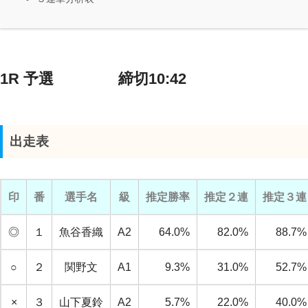
1R 予選 締切10:42
出走表
印
番
選手名
級
推定勝率
推定２連
推定３連
◎
１
魚谷香織
A2
64.0%
82.0%
88.7%
○
２
関野文
A1
9.3%
31.0%
52.7%
×
３
山下夏鈴
A2
5.7%
22.0%
40.0%