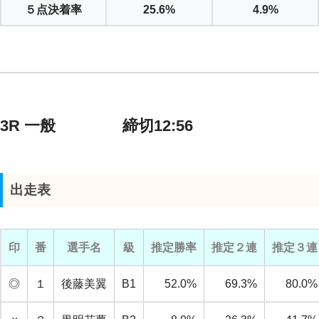
５点決着率
25.6%
4.9%
3R 一般 締切12:56
出走表
印
番
選手名
級
推定勝率
推定２連
推定３連
◎
１
後藤美翼
B1
52.0%
69.3%
80.0%