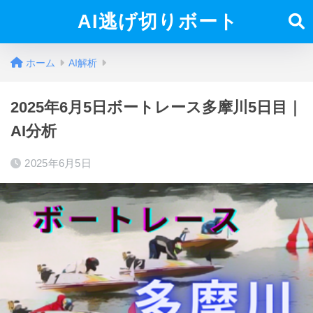
AI逃げ切りボート
ホーム
AI解析
2025年6月5日ボートレース多摩川5日目｜
AI分析
2025年6月5日