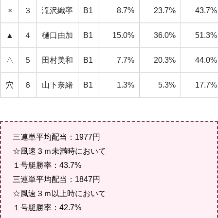
×
３
滝沢織寧
B1
8.7%
23.7%
43.7%
▲
４
樋口由加
B1
15.0%
36.0%
51.3%
△
５
田村美和
B1
7.7%
20.3%
44.0%
穴
６
山下奈緒
B1
1.3%
5.3%
17.7%
三連単平均配当：1977円
☆風速３ｍ未満時において
１号艇勝率：43.7%
三連単平均配当：1847円
☆風速３ｍ以上時において
１号艇勝率：42.7%