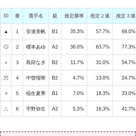
印
番
選手名
級
推定勝率
推定２連
推定３連
▲
１
安達美帆
B1
35.3%
57.7%
68.0%
◎
２
櫻本あゆ
A2
36.0%
63.7%
77.3%
○
３
島田なぎ
B2
11.7%
31.0%
54.7%
穴
４
中曽瑠華
B2
4.7%
13.0%
24.7%
×
５
稲生夏季
B1
7.0%
18.3%
33.0%
△
６
宇野弥生
A2
5.3%
16.3%
41.7%