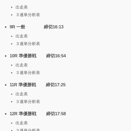
出走表
３連単分析表
9R 一般 締切16:13
出走表
３連単分析表
10R 準優勝戦 締切16:54
出走表
３連単分析表
11R 準優勝戦 締切17:25
出走表
３連単分析表
12R 準優勝戦 締切17:58
出走表
３連単分析表