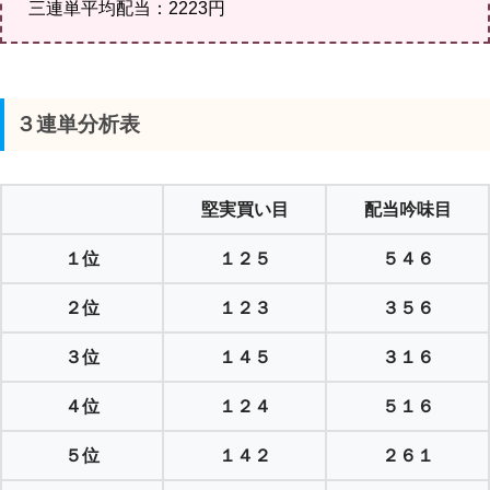
三連単平均配当：2223円
３連単分析表
堅実買い目
配当吟味目
１位
１２５
５４６
２位
１２３
３５６
３位
１４５
３１６
４位
１２４
５１６
５位
１４２
２６１