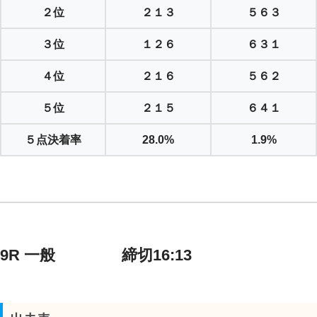
２位
２１３
５６３
３位
１２６
６３１
４位
２１６
５６２
５位
２１５
６４１
５点決着率
28.0%
1.9%
9R 一般 締切16:13