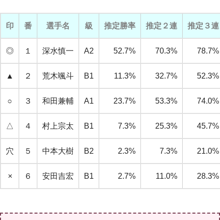
印
番
選手名
級
推定勝率
推定２連
推定３連
◎
１
深水慎一
A2
52.7%
70.3%
78.7%
▲
２
荒木颯斗
B1
11.3%
32.7%
52.3%
○
３
和田兼輔
A1
23.7%
53.3%
74.0%
△
４
村上宗太
B1
7.3%
25.3%
45.7%
穴
５
中本大樹
B2
2.3%
7.3%
21.0%
×
６
安田吉宏
B1
2.7%
11.0%
28.3%