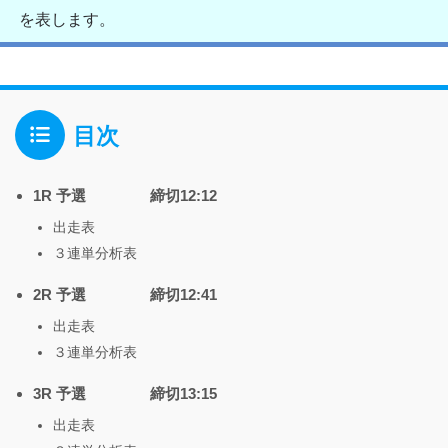
を表します。
目次
1R 予選 締切12:12
出走表
３連単分析表
2R 予選 締切12:41
出走表
３連単分析表
3R 予選 締切13:15
出走表