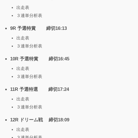
出走表
３連単分析表
9R 予選特賞 締切16:13
出走表
３連単分析表
10R 予選特賞 締切16:45
出走表
３連単分析表
11R 予選特選 締切17:24
出走表
３連単分析表
12R ドリーム戦 締切18:09
出走表
３連単分析表