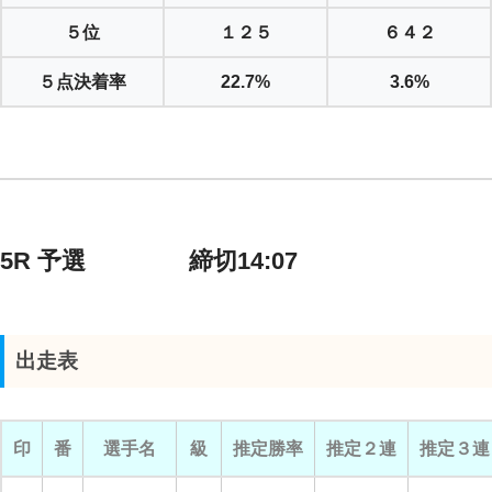
５位
１２５
６４２
５点決着率
22.7%
3.6%
5R 予選 締切14:07
出走表
印
番
選手名
級
推定勝率
推定２連
推定３連