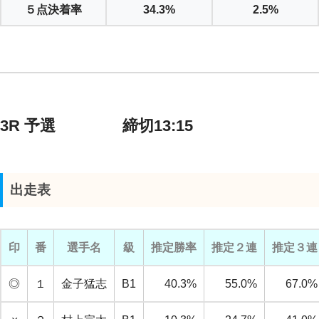
５点決着率
34.3%
2.5%
3R 予選 締切13:15
出走表
印
番
選手名
級
推定勝率
推定２連
推定３連
◎
１
金子猛志
B1
40.3%
55.0%
67.0%