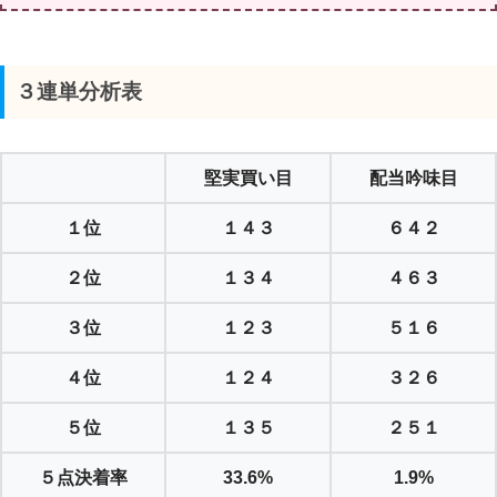
３連単分析表
堅実買い目
配当吟味目
１位
１４３
６４２
２位
１３４
４６３
３位
１２３
５１６
４位
１２４
３２６
５位
１３５
２５１
５点決着率
33.6%
1.9%