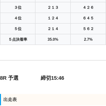
３位
２１３
４２６
４位
１２４
６４５
５位
２１４
５６２
５点決着率
35.0%
2.7%
8R 予選 締切15:46
出走表