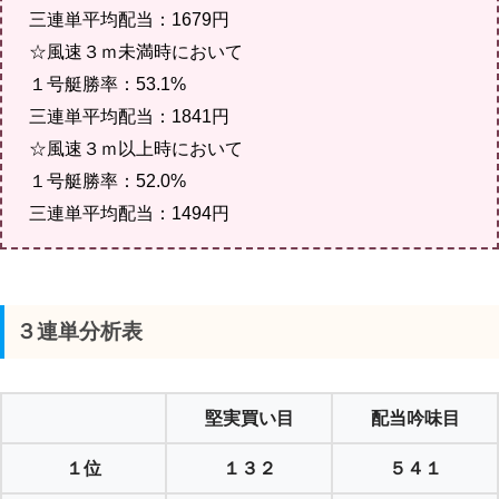
三連単平均配当：1679円
☆風速３ｍ未満時において
１号艇勝率：53.1%
三連単平均配当：1841円
☆風速３ｍ以上時において
１号艇勝率：52.0%
三連単平均配当：1494円
３連単分析表
堅実買い目
配当吟味目
１位
１３２
５４１