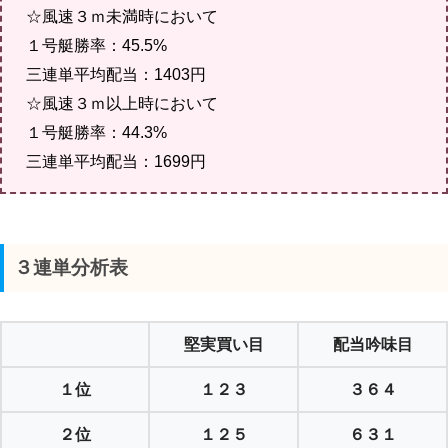
☆風速３ｍ未満時において
１号艇勝率：45.5%
三連単平均配当：1403円
☆風速３ｍ以上時において
１号艇勝率：44.3%
三連単平均配当：1699円
３連単分析表
堅実買い目
配当吟味目
１位
１２３
３６４
２位
１２５
６３１