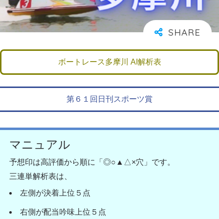
ボートレース多摩川 AI解析表
第６１回日刊スポーツ賞
マニュアル
予想印は高評価から順に「◎○▲△×穴」です。
三連単解析表は、
左側が決着上位５点
右側が配当吟味上位５点