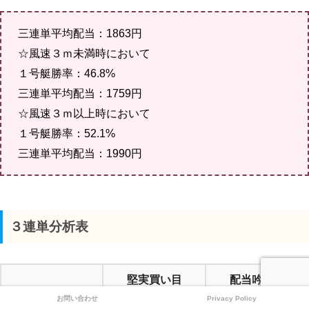
三連単平均配当：1863円
☆風速３ｍ未満時において
１号艇勝率：46.8%
三連単平均配当：1759円
☆風速３ｍ以上時において
１号艇勝率：52.1%
三連単平均配当：1990円
３連単分析表
堅実買い目
配当吟味目
お問い合わせ
Privacy Policy