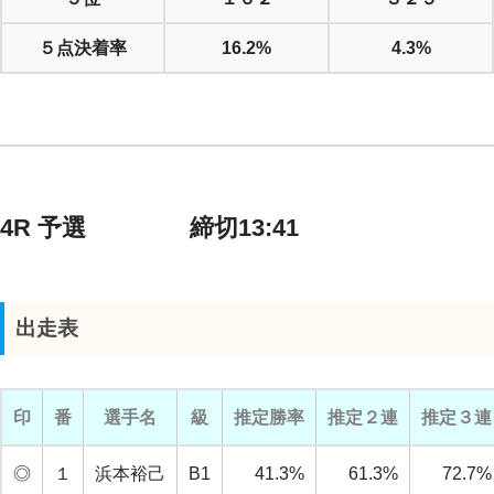
５点決着率
16.2%
4.3%
4R 予選 締切13:41
出走表
印
番
選手名
級
推定勝率
推定２連
推定３連
◎
１
浜本裕己
B1
41.3%
61.3%
72.7%