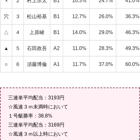
×
２
村上宗太
B1
10.3%
24.7%
41.0%
穴
３
松山裕基
B1
12.7%
26.0%
36.3%
△
４
上原崚
B1
14.0%
29.0%
46.3%
▲
５
石田政吾
A2
11.0%
28.3%
49.3%
○
６
須藤博倫
A1
11.7%
37.0%
60.0%
三連単平均配当：3193円
☆風速３ｍ未満時において
１号艇勝率：38.8%
三連単平均配当：3169円
☆風速３ｍ以上時において