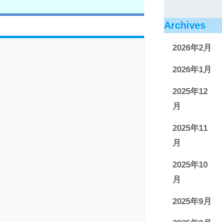
Archives
2026年2月
2026年1月
2025年12
月
2025年11
月
2025年10
月
2025年9月