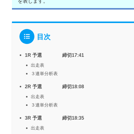
を表します。
目次
1R 予選 締切17:41
出走表
３連単分析表
2R 予選 締切18:08
出走表
３連単分析表
3R 予選 締切18:35
出走表