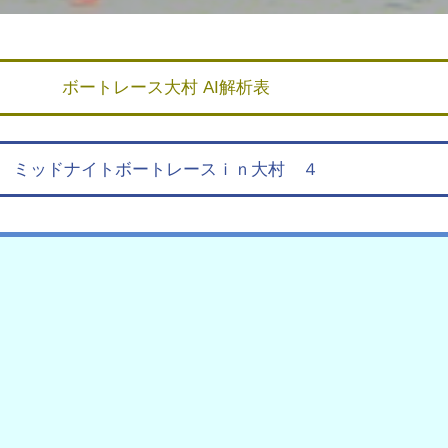
ボートレース大村 AI解析表
ミッドナイトボートレースｉｎ大村 ４