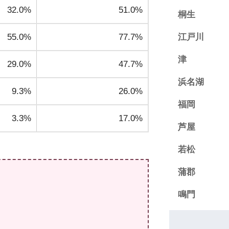
32.0%
51.0%
桐生
江戸川
55.0%
77.7%
津
29.0%
47.7%
浜名湖
9.3%
26.0%
福岡
3.3%
17.0%
芦屋
若松
蒲郡
鳴門