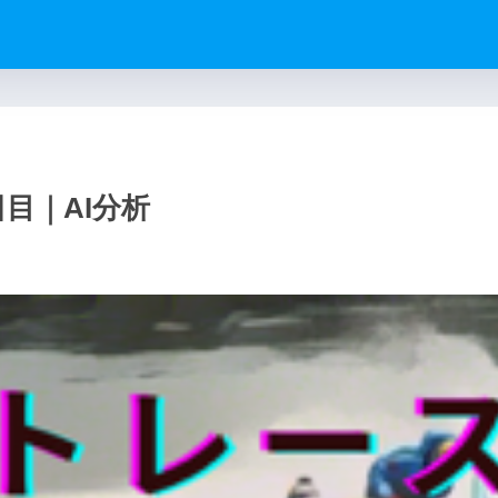
日目｜AI分析