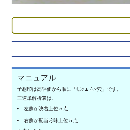
マニュアル
予想印は高評価から順に「◎○▲△×穴」です。
三連単解析表は、
左側が決着上位５点
右側が配当吟味上位５点