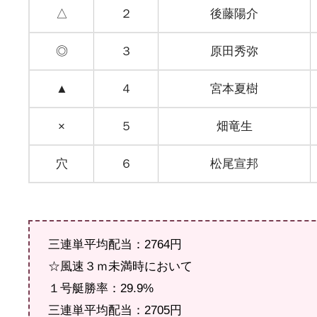
△
２
後藤陽介
◎
３
原田秀弥
▲
４
宮本夏樹
×
５
畑竜生
穴
６
松尾宣邦
三連単平均配当：2764円
☆風速３ｍ未満時において
１号艇勝率：29.9%
三連単平均配当：2705円