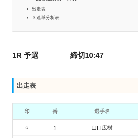
出走表
３連単分析表
1R 予選 締切10:47
出走表
印
番
選手名
○
１
山口広樹