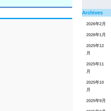
Archives
2026年2月
2026年1月
2025年12
月
2025年11
月
2025年10
月
2025年9月