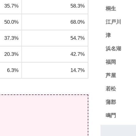
35.7%
58.3%
桐生
江戸川
50.0%
68.0%
津
37.3%
54.7%
浜名湖
20.3%
42.7%
福岡
6.3%
14.7%
芦屋
若松
蒲郡
鳴門