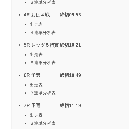
３連単分析表
4R おは４戦 締切09:53
出走表
３連単分析表
5R レッツ５特賞 締切10:21
出走表
３連単分析表
6R 予選 締切10:49
出走表
３連単分析表
7R 予選 締切11:19
出走表
３連単分析表