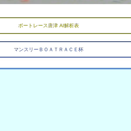
ボートレース唐津 AI解析表
マンスリーＢＯＡＴＲＡＣＥ杯