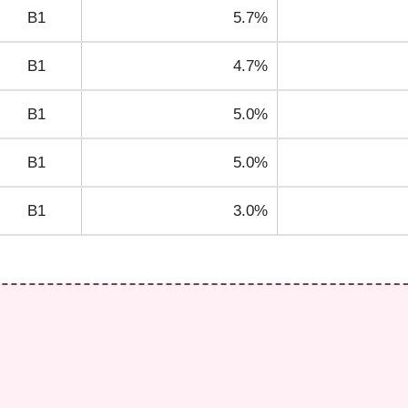
B1
5.7%
B1
4.7%
B1
5.0%
B1
5.0%
B1
3.0%