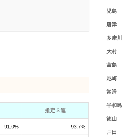
児島
唐津
多摩川
大村
宮島
尼崎
常滑
平和島
推定３連
徳山
91.0%
93.7%
戸田