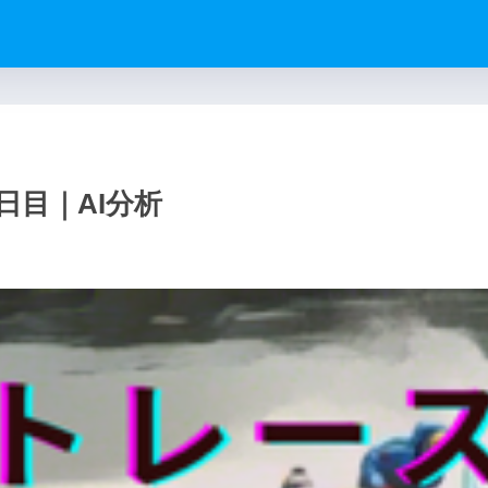
日目｜AI分析