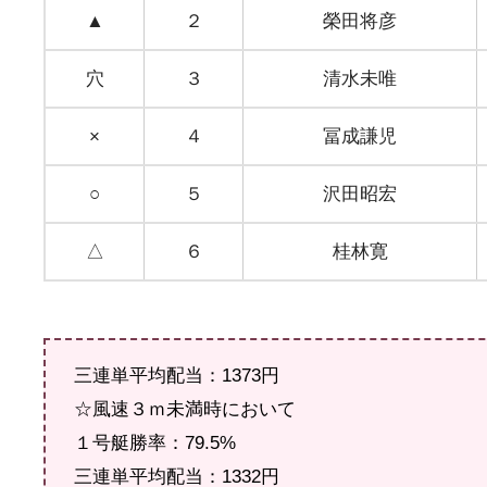
▲
２
榮田将彦
穴
３
清水未唯
×
４
冨成謙児
○
５
沢田昭宏
△
６
桂林寛
三連単平均配当：1373円
☆風速３ｍ未満時において
１号艇勝率：79.5%
三連単平均配当：1332円