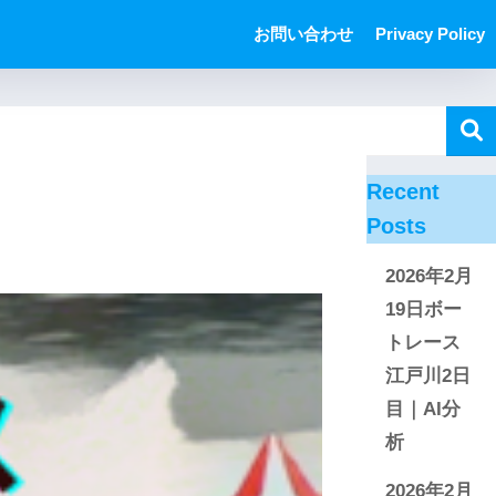
お問い合わせ
Privacy Policy
Recent
Posts
2026年2月
19日ボー
トレース
江戸川2日
目｜AI分
析
2026年2月