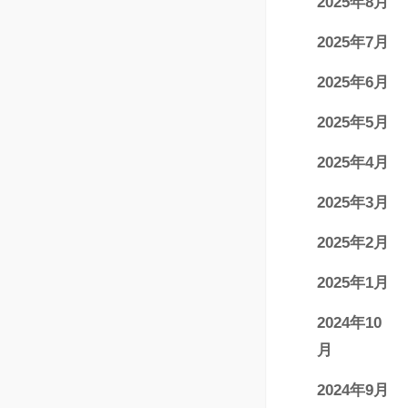
2025年8月
2025年7月
2025年6月
2025年5月
2025年4月
2025年3月
2025年2月
2025年1月
2024年10
月
2024年9月