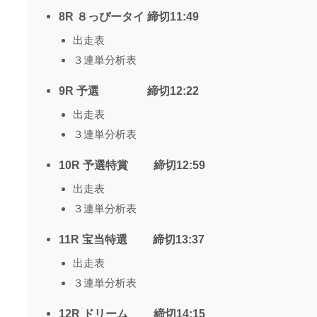
8R ８っぴータイ 締切11:49
出走表
３連単分析表
9R 予選 締切12:22
出走表
３連単分析表
10R 予選特賞 締切12:59
出走表
３連単分析表
11R 宝当特選 締切13:37
出走表
３連単分析表
12R ドリーム 締切14:15