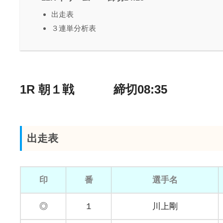
出走表
３連単分析表
1R 朝１戦 締切08:35
出走表
印
番
選手名
◎
１
川上剛