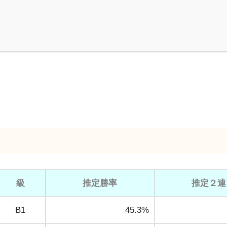
級
推定勝率
推定２連
B1
45.3%