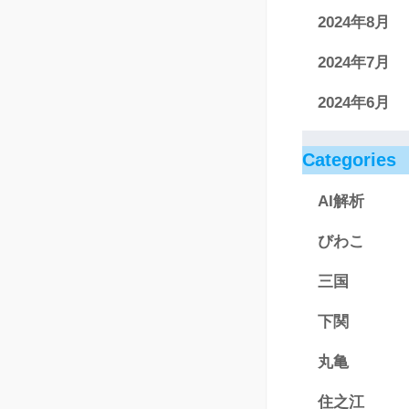
2024年8月
2024年7月
2024年6月
Categories
AI解析
びわこ
三国
下関
丸亀
住之江