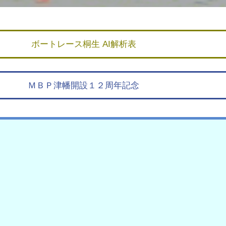
ボートレース桐生 AI解析表
ＭＢＰ津幡開設１２周年記念