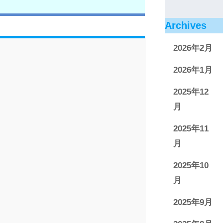
Archives
2026年2月
2026年1月
2025年12
月
2025年11
月
2025年10
月
2025年9月