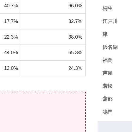
40.7%
66.0%
桐生
江戸川
17.7%
32.7%
津
22.3%
38.0%
浜名湖
44.0%
65.3%
福岡
12.0%
24.3%
芦屋
若松
蒲郡
鳴門