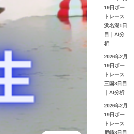
19日ボー
トレース
浜名湖1日
目｜AI分
析
2026年2月
19日ボー
トレース
三国3日目
｜AI分析
2026年2月
19日ボー
トレース
尼崎3日目