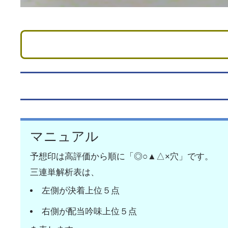
マニュアル
予想印は高評価から順に「◎○▲△×穴」です。
三連単解析表は、
左側が決着上位５点
右側が配当吟味上位５点