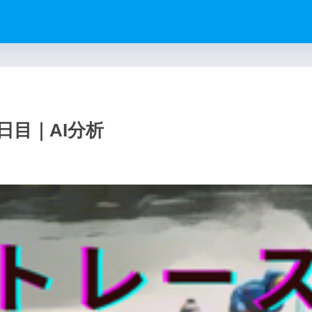
日目｜AI分析