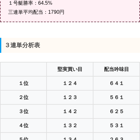
１号艇勝率：64.5%
三連単平均配当：1790円
３連単分析表
堅実買い目
配当吟味目
１位
１２４
６４１
２位
１２３
５６１
３位
１４２
６２５
４位
１３２
５３１
５位
１３４
２６３