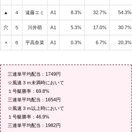
▲
４
遠藤エミ
A1
8.3%
32.7%
54.3%
穴
５
川井萌
A1
5.3%
17.0%
30.7%
×
６
平高奈菜
A1
0.3%
6.7%
20.3%
三連単平均配当：1749円
☆風速３ｍ未満時において
１号艇勝率：69.8%
三連単平均配当：1654円
☆風速３ｍ以上時において
１号艇勝率：46.9%
三連単平均配当：1982円