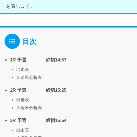
を表します。
目次
1R 予選 締切14:57
出走表
３連単分析表
2R 予選 締切15:25
出走表
３連単分析表
3R 予選 締切15:54
出走表