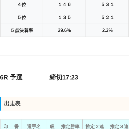
４位
１４６
５３１
５位
１３５
５２１
５点決着率
29.6%
2.3%
6R 予選 締切17:23
出走表
印
番
選手名
級
推定勝率
推定２連
推定３連