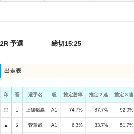
2R 予選 締切15:25
出走表
印
番
選手名
級
推定勝率
推定２連
推定３連
◎
１
上條暢嵩
A1
74.7%
87.7%
92.0%
▲
２
菅章哉
A1
6.3%
33.7%
51.7%