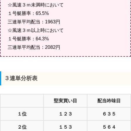
☆風速３ｍ未満時において
１号艇勝率：65.5%
三連単平均配当：1963円
☆風速３ｍ以上時において
１号艇勝率：64.3%
三連単平均配当：2082円
３連単分析表
堅実買い目
配当吟味目
１位
１２３
６３５
２位
１５３
５６４