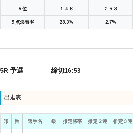
５位
１４６
２５３
５点決着率
28.3%
2.7%
5R 予選 締切16:53
出走表
印
番
選手名
級
推定勝率
推定２連
推定３連