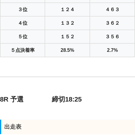
３位
１２４
４６３
４位
１３２
３６２
５位
１５２
３５６
５点決着率
28.5%
2.7%
8R 予選 締切18:25
出走表