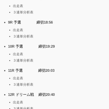
出走表
３連単分析表
9R 予選 締切18:56
出走表
３連単分析表
10R 予選 締切19:29
出走表
３連単分析表
11R 予選 締切20:03
出走表
３連単分析表
12R ドリーム戦 締切20:40
出走表
３連単分析表