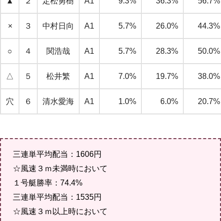
▲
２
定松勇樹
A1
9.3%
36.3%
56.7%
×
３
中村日向
A1
5.7%
26.0%
44.3%
○
４
関浩哉
A1
5.7%
28.3%
50.0%
△
５
松井繁
A1
7.0%
19.7%
38.0%
穴
６
清水愛海
A1
1.0%
6.0%
20.7%
三連単平均配当：1606円
☆風速３ｍ未満時において
１号艇勝率：74.4%
三連単平均配当：1535円
☆風速３ｍ以上時において