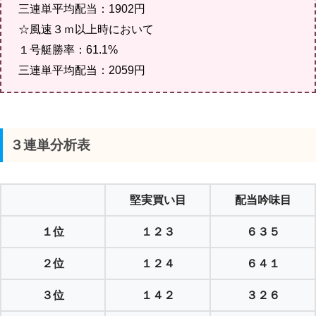
三連単平均配当：1902円
☆風速３ｍ以上時において
１号艇勝率：61.1%
三連単平均配当：2059円
３連単分析表
堅実買い目
配当吟味目
１位
１２３
６３５
２位
１２４
６４１
３位
１４２
３２６