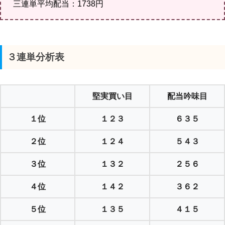
三連単平均配当：1738円
３連単分析表
堅実買い目
配当吟味目
１位
１２３
６３５
２位
１２４
５４３
３位
１３２
２５６
４位
１４２
３６２
５位
１３５
４１５