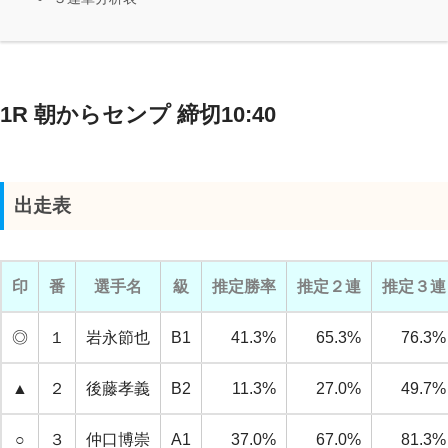
1R 朝からセンプ 締切10:40
出走表
印
番
選手名
級
推定勝率
推定２連
推定３連
◎
１
岩永節也
B1
41.3%
65.3%
76.3%
▲
２
後藤孝義
B2
11.3%
27.0%
49.7%
○
３
仲口博崇
A1
37.0%
67.0%
81.3%