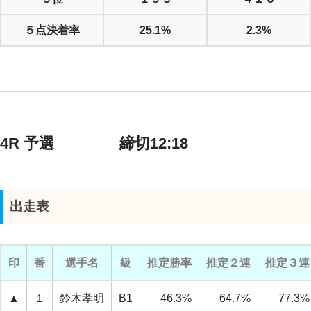
５点決着率
25.1%
2.3%
4R 予選 締切12:18
出走表
印
番
選手名
級
推定勝率
推定２連
推定３連
▲
１
鈴木孝明
B1
46.3%
64.7%
77.3%