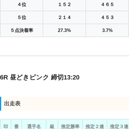
４位
１５２
４６５
５位
２１４
４５３
５点決着率
27.3%
3.7%
6R 昼どきピンク 締切13:20
出走表
印
番
選手名
級
推定勝率
推定２連
推定３連