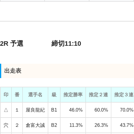
2R 予選 締切11:10
出走表
印
番
選手名
級
推定勝率
推定２連
推定３連
△
１
屋良龍紀
B1
46.0%
60.0%
70.0%
穴
２
倉富大誠
B2
11.3%
26.3%
43.7%