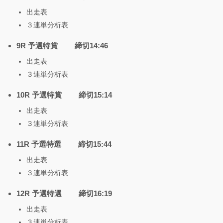
出走表
３連単分析表
9R 予選特賞 締切14:46
出走表
３連単分析表
10R 予選特賞 締切15:14
出走表
３連単分析表
11R 予選特選 締切15:44
出走表
３連単分析表
12R 予選特選 締切16:19
出走表
３連単分析表