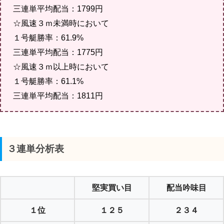
三連単平均配当：1799円
☆風速３ｍ未満時において
１号艇勝率：61.9%
三連単平均配当：1775円
☆風速３ｍ以上時において
１号艇勝率：61.1%
三連単平均配当：1811円
３連単分析表
堅実買い目
配当吟味目
１位
１２５
２３４