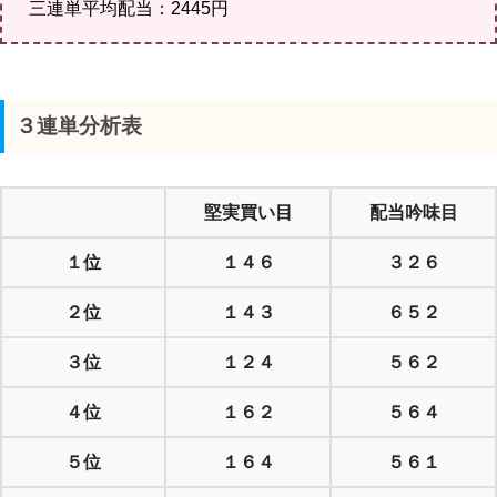
三連単平均配当：2445円
３連単分析表
堅実買い目
配当吟味目
１位
１４６
３２６
２位
１４３
６５２
３位
１２４
５６２
４位
１６２
５６４
５位
１６４
５６１