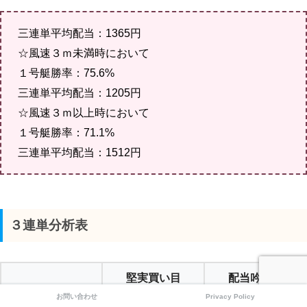
三連単平均配当：1365円
☆風速３ｍ未満時において
１号艇勝率：75.6%
三連単平均配当：1205円
☆風速３ｍ以上時において
１号艇勝率：71.1%
三連単平均配当：1512円
３連単分析表
堅実買い目
配当吟味目
お問い合わせ
Privacy Policy