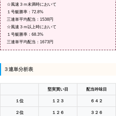
☆風速３ｍ未満時において
１号艇勝率：72.8%
三連単平均配当：1538円
☆風速３ｍ以上時において
１号艇勝率：68.3%
三連単平均配当：1673円
３連単分析表
堅実買い目
配当吟味目
１位
１２３
６４２
２位
１２６
３２６