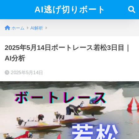
AI逃げ切りボート
ホーム
AI解析
2025年5月14日ボートレース若松3日目｜
AI分析
2025年5月14日