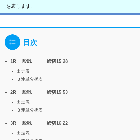
を表します。
目次
1R 一般戦 締切15:28
出走表
３連単分析表
2R 一般戦 締切15:53
出走表
３連単分析表
3R 一般戦 締切16:22
出走表