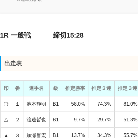
1R 一般戦 締切15:28
出走表
印
番
選手名
級
推定勝率
推定２連
推定３連
◎
１
池本輝明
B1
58.0%
74.3%
81.0%
△
２
渡邊哲也
B1
9.7%
29.7%
51.3%
▲
３
加瀬智宏
B1
13.7%
34.3%
55.7%