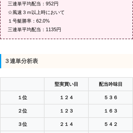
三連単平均配当：952円
☆風速３ｍ以上時において
１号艇勝率：62.0%
三連単平均配当：1135円
３連単分析表
堅実買い目
配当吟味目
１位
１２４
５３６
２位
１２３
１６３
３位
２１４
５４２