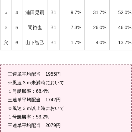
○
４
浦田晃嗣
B1
9.7%
31.7%
52.0%
×
５
関裕也
B1
7.3%
26.0%
46.0%
穴
６
山下智己
B1
1.7%
4.0%
13.7%
三連単平均配当：1955円
☆風速３ｍ未満時において
１号艇勝率：68.4%
三連単平均配当：1742円
☆風速３ｍ以上時において
１号艇勝率：53.2%
三連単平均配当：2079円