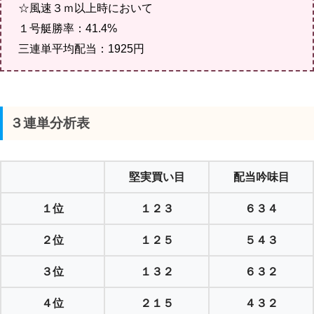
☆風速３ｍ以上時において
１号艇勝率：41.4%
三連単平均配当：1925円
３連単分析表
堅実買い目
配当吟味目
１位
１２３
６３４
２位
１２５
５４３
３位
１３２
６３２
４位
２１５
４３２