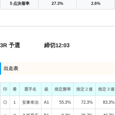
５点決着率
27.3%
2.6%
3R 予選 締切12:03
出走表
印
番
選手名
級
推定勝率
推定２連
推定３連
◎
１
安東幸治
A1
55.3%
72.3%
83.3%