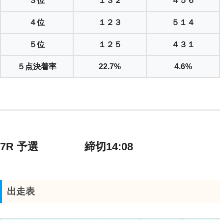
３位
１３２
４５６
４位
１２３
５１４
５位
１２５
４３１
５点決着率
22.7%
4.6%
7R 予選 締切14:08
出走表