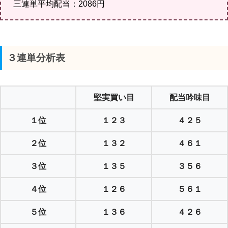
三連単平均配当：2086円
３連単分析表
堅実買い目
配当吟味目
１位
１２３
４２５
２位
１３２
４６１
３位
１３５
３５６
４位
１２６
５６１
５位
１３６
４２６