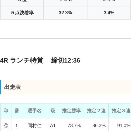
５点決着率
32.3%
3.4%
4R ランチ特賞 締切12:36
出走表
印
番
選手名
級
推定勝率
推定２連
推定３連
◎
１
岡村仁
A1
73.7%
86.3%
91.0%