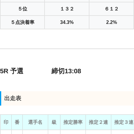
５位
１３２
６１２
５点決着率
34.3%
2.2%
5R 予選 締切13:08
出走表
印
番
選手名
級
推定勝率
推定２連
推定３連