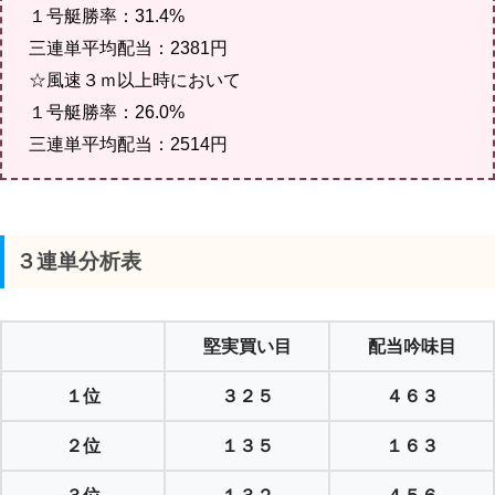
１号艇勝率：31.4%
三連単平均配当：2381円
☆風速３ｍ以上時において
１号艇勝率：26.0%
三連単平均配当：2514円
３連単分析表
堅実買い目
配当吟味目
１位
３２５
４６３
２位
１３５
１６３