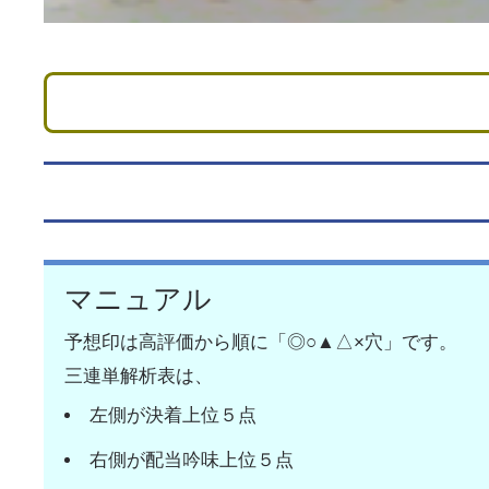
マニュアル
予想印は高評価から順に「◎○▲△×穴」です。
三連単解析表は、
左側が決着上位５点
右側が配当吟味上位５点