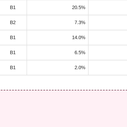
B1
20.5%
B2
7.3%
B1
14.0%
B1
6.5%
B1
2.0%