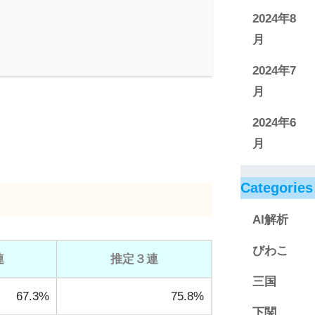
2024年8
月
2024年7
月
2024年6
月
Categories
AI解析
びわこ
連
推定３連
三国
67.3%
75.8%
下関