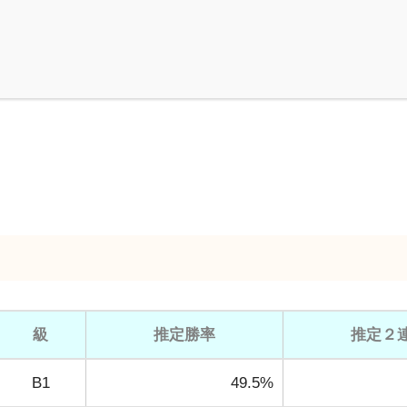
級
推定勝率
推定２
B1
49.5%