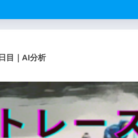
日目｜AI分析