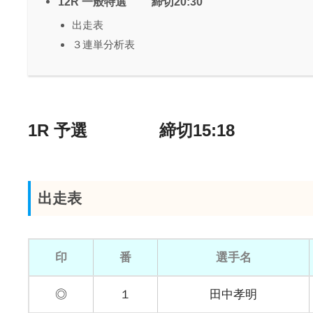
12R 一般特選 締切20:30
出走表
３連単分析表
1R 予選 締切15:18
出走表
印
番
選手名
◎
１
田中孝明