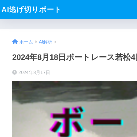
AI逃げ切りボート
ホーム
AI解析
2024年8月18日ボートレース若松4
2024年8月17日