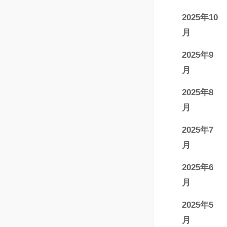
2025年10
月
2025年9
月
2025年8
月
2025年7
月
2025年6
月
2025年5
月