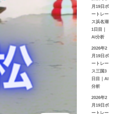
月19日ボ
ートレー
ス浜名湖
1日目｜
AI分析
2026年2
月19日ボ
ートレー
ス三国3
日目｜AI
分析
2026年2
月19日ボ
ートレー