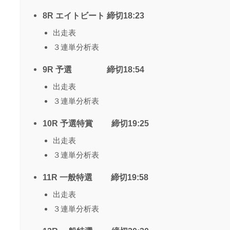
8R エイトビート 締切18:23
出走表
３連単分析表
9R 予選 締切18:54
出走表
３連単分析表
10R 予選特賞 締切19:25
出走表
３連単分析表
11R 一般特選 締切19:58
出走表
３連単分析表