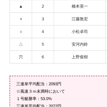
▲
２
橋本英一
×
３
江藤敦宏
○
４
小松卓司
△
５
安河内鈴
穴
６
上野俊樹
三連単平均配当：2093円
☆風速３ｍ未満時において
１号艇勝率：53.0%
三連単平均配当：2072円