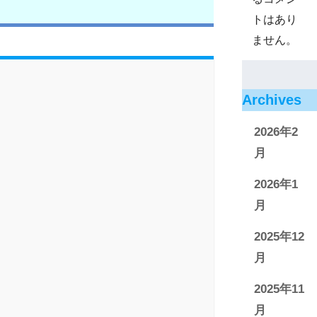
トはあり
ません。
Archives
2026年2
月
2026年1
月
2025年12
月
2025年11
月