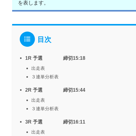
を表します。
目次
1R 予選 締切15:18
出走表
３連単分析表
2R 予選 締切15:44
出走表
３連単分析表
3R 予選 締切16:11
出走表