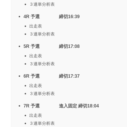
３連単分析表
4R 予選 締切16:39
出走表
３連単分析表
5R 予選 締切17:08
出走表
３連単分析表
6R 予選 締切17:37
出走表
３連単分析表
7R 予選 進入固定 締切18:04
出走表
３連単分析表