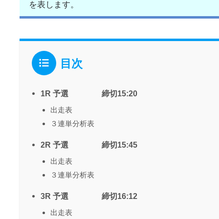
を表します。
目次
1R 予選 締切15:20
出走表
３連単分析表
2R 予選 締切15:45
出走表
３連単分析表
3R 予選 締切16:12
出走表