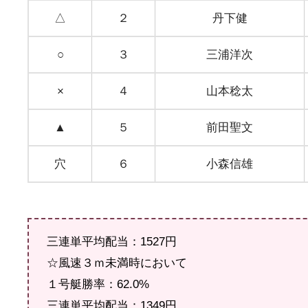
△
２
丹下健
○
３
三浦洋次
×
４
山本稔太
▲
５
前田聖文
穴
６
小森信雄
三連単平均配当：1527円
☆風速３ｍ未満時において
１号艇勝率：62.0%
三連単平均配当：1349円