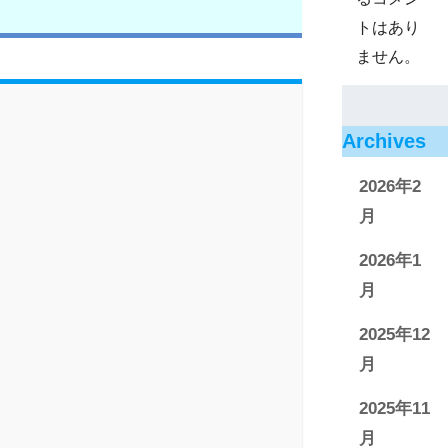
トはあり
ません。
Archives
2026年2
月
2026年1
月
2025年12
月
2025年11
月