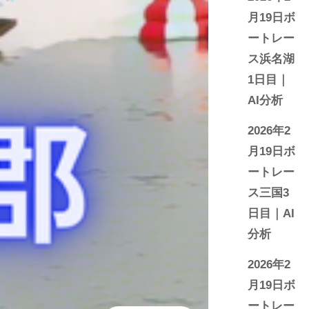
月19日ボ
ートレー
ス浜名湖
1日目｜
AI分析
2026年2
月19日ボ
ートレー
ス三国3
日目｜AI
分析
2026年2
月19日ボ
ートレー