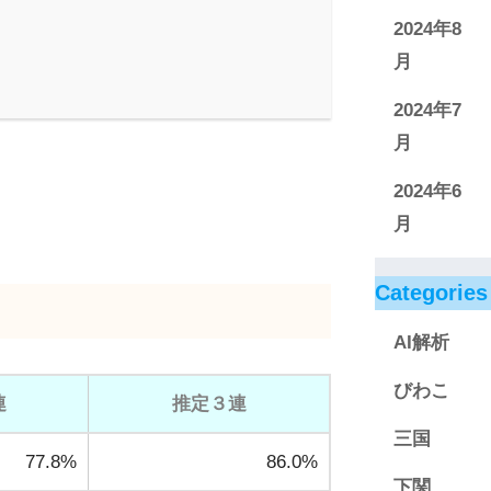
2024年8
月
2024年7
月
2024年6
月
Categories
AI解析
びわこ
連
推定３連
三国
77.8%
86.0%
下関