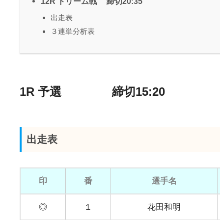
12R ドリーム戦 締切20:35
出走表
３連単分析表
1R 予選 締切15:20
出走表
印
番
選手名
◎
１
花田和明