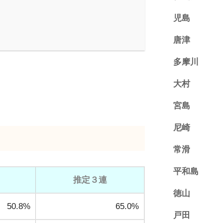
児島
唐津
多摩川
大村
宮島
尼崎
常滑
平和島
推定３連
徳山
50.8%
65.0%
戸田