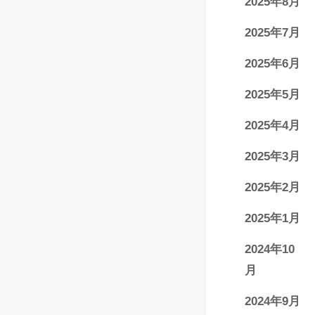
2025年8月
2025年7月
2025年6月
2025年5月
2025年4月
2025年3月
2025年2月
2025年1月
2024年10
月
2024年9月