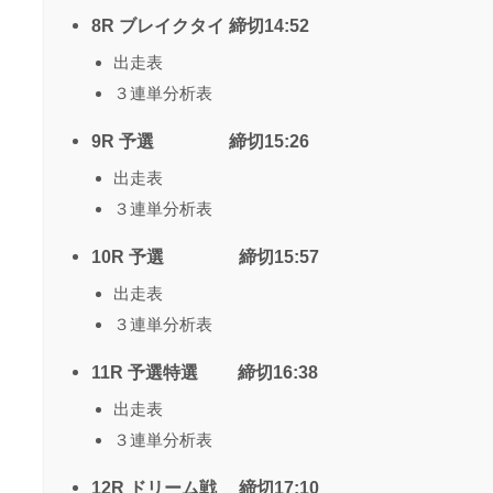
8R ブレイクタイ 締切14:52
出走表
３連単分析表
9R 予選 締切15:26
出走表
３連単分析表
10R 予選 締切15:57
出走表
３連単分析表
11R 予選特選 締切16:38
出走表
３連単分析表
12R ドリーム戦 締切17:10