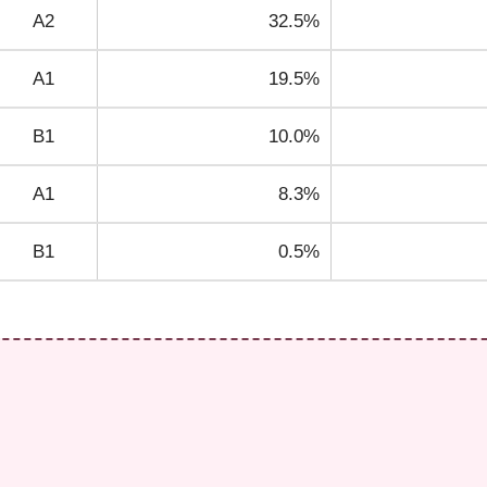
A2
32.5%
A1
19.5%
B1
10.0%
A1
8.3%
B1
0.5%