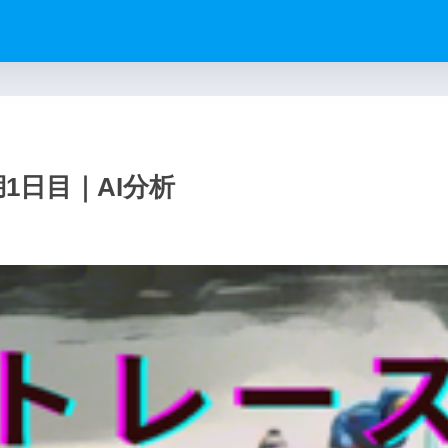
湖1日目｜AI分析