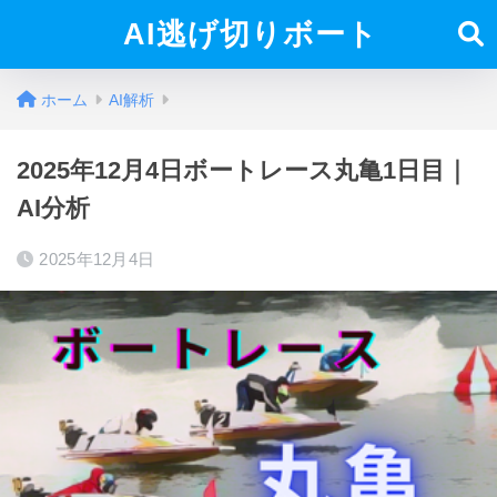
AI逃げ切りボート
ホーム
AI解析
2025年12月4日ボートレース丸亀1日目｜
AI分析
2025年12月4日