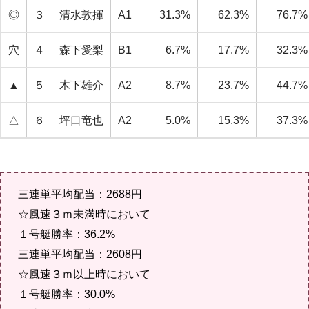
◎
３
清水敦揮
A1
31.3%
62.3%
76.7%
穴
４
森下愛梨
B1
6.7%
17.7%
32.3%
▲
５
木下雄介
A2
8.7%
23.7%
44.7%
△
６
坪口竜也
A2
5.0%
15.3%
37.3%
三連単平均配当：2688円
☆風速３ｍ未満時において
１号艇勝率：36.2%
三連単平均配当：2608円
☆風速３ｍ以上時において
１号艇勝率：30.0%