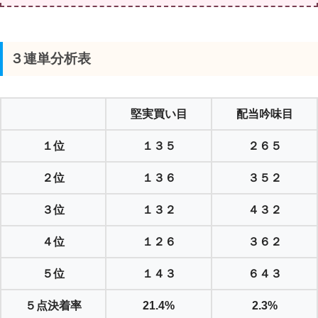
３連単分析表
堅実買い目
配当吟味目
１位
１３５
２６５
２位
１３６
３５２
３位
１３２
４３２
４位
１２６
３６２
５位
１４３
６４３
５点決着率
21.4%
2.3%