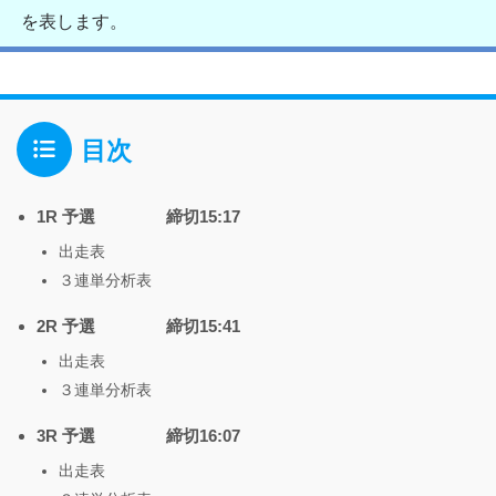
を表します。
目次
1R 予選 締切15:17
出走表
３連単分析表
2R 予選 締切15:41
出走表
３連単分析表
3R 予選 締切16:07
出走表