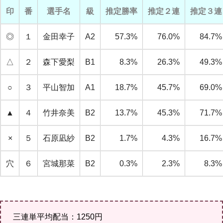
印
番
選手名
級
推定勝率
推定２連
推定３連
◎
１
金田幸子
A2
57.3%
76.0%
84.7%
△
２
森下愛梨
B1
8.3%
26.3%
49.3%
○
３
平山智加
A1
18.7%
45.7%
69.0%
▲
４
竹井奈美
B2
13.7%
45.3%
71.7%
×
５
石原凪紗
B2
1.7%
4.3%
16.7%
穴
６
宮城那菜
B2
0.3%
2.3%
8.3%
三連単平均配当：1250円