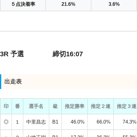
５点決着率
21.6%
3.6%
3R 予選 締切16:07
出走表
印
番
選手名
級
推定勝率
推定２連
推定３連
◎
１
中里昌志
B1
46.0%
66.0%
74.3%