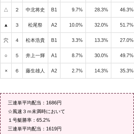
△
２
中北将史
B1
9.7%
28.3%
46.3%
▲
３
松尾祭
A2
10.0%
32.0%
51.7%
穴
４
松本浩貴
B1
3.3%
13.3%
27.0%
○
５
井上一輝
A1
8.7%
30.0%
49.7%
×
６
藤生雄人
A2
2.7%
14.3%
35.3%
三連単平均配当：1686円
☆風速３ｍ未満時において
１号艇勝率：65.2%
三連単平均配当：1619円