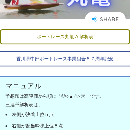
ボートレース丸亀 AI解析表
香川県中部ボートレース事業組合５７周年記念
マニュアル
予想印は高評価から順に「◎○▲△×穴」です。
三連単解析表は、
左側が決着上位５点
右側が配当吟味上位５点