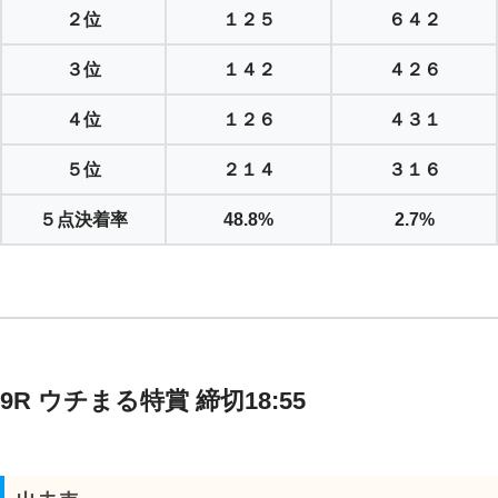
２位
１２５
６４２
３位
１４２
４２６
４位
１２６
４３１
５位
２１４
３１６
５点決着率
48.8%
2.7%
9R ウチまる特賞 締切18:55