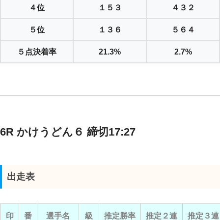
４位
１５３
４３２
５位
１３６
５６４
５点決着率
21.3%
2.7%
6R かけうどん６ 締切17:27
出走表
印
番
選手名
級
推定勝率
推定２連
推定３連