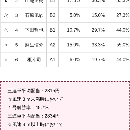
▲
２
山地正樹
B1
17.3%
36.3%
55.3%
穴
３
石原凪紗
B2
5.0%
15.0%
27.3%
△
４
下田哲也
B1
10.7%
29.7%
44.0%
○
５
麻生慎介
A2
15.0%
33.3%
55.0%
×
６
榎幸司
A1
6.0%
19.7%
44.0%
三連単平均配当：2815円
☆風速３ｍ未満時において
１号艇勝率：48.7%
三連単平均配当：2834円
☆風速３ｍ以上時において