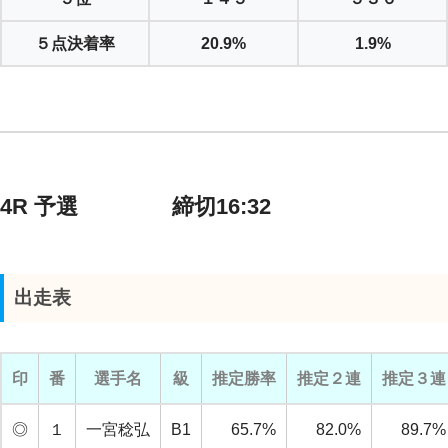
５点決着率
20.9%
1.9%
4R 予選 締切16:32
出走表
印
番
選手名
級
推定勝率
推定２連
推定３連
◎
１
一宮稔弘
B1
65.7%
82.0%
89.7%