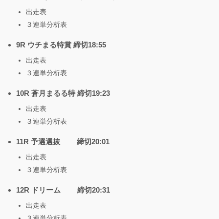
出走表
３連単分析表
9R ウチまる特賞 締切18:55
出走表
３連単分析表
10R 蒼月まるる特 締切19:23
出走表
３連単分析表
11R 予選選抜 締切20:01
出走表
３連単分析表
12R ドリーム 締切20:31
出走表
３連単分析表