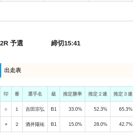
2R 予選 締切15:41
出走表
印
番
選手名
級
推定勝率
推定２連
推定３連
○
１
吉田宗弘
B1
33.0%
52.3%
65.3%
×
２
酒井陽祐
B1
15.0%
28.0%
42.7%