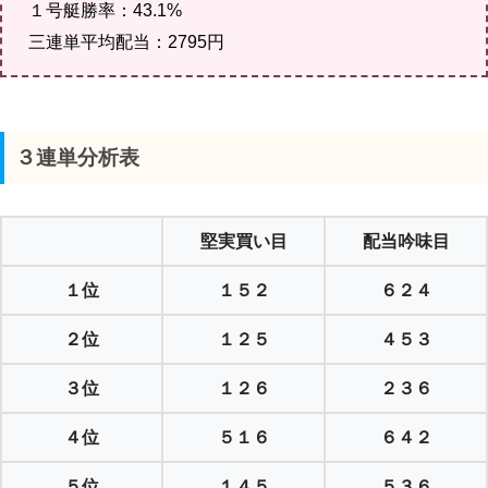
１号艇勝率：43.1%
三連単平均配当：2795円
３連単分析表
堅実買い目
配当吟味目
１位
１５２
６２４
２位
１２５
４５３
３位
１２６
２３６
４位
５１６
６４２
５位
１４５
５３６