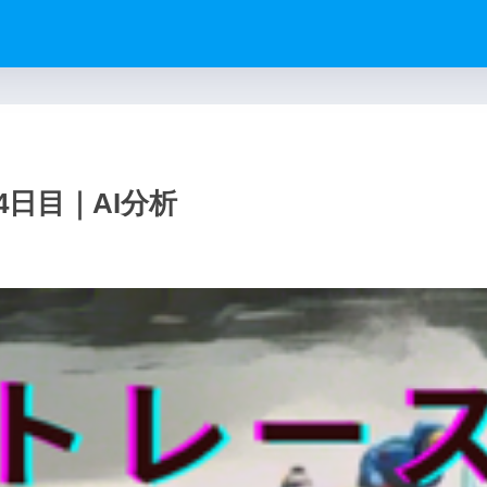
4日目｜AI分析