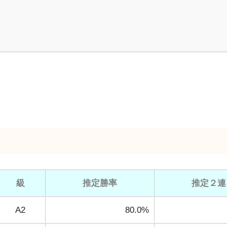
級
推定勝率
推定２連
A2
80.0%