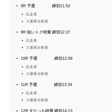
8R 予選 締切11:52
出走表
３連単分析表
9R 狙いトク特賞 締切12:27
出走表
３連単分析表
10R 予選 締切12:58
出走表
３連単分析表
11R 予選 締切13:34
出走表
３連単分析表
12R すなっち特選 締切14:13