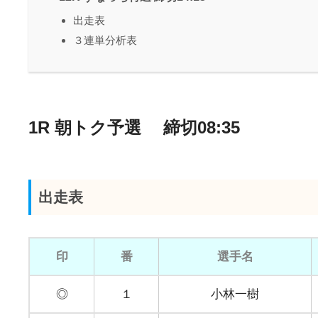
出走表
３連単分析表
1R 朝トク予選 締切08:35
出走表
印
番
選手名
◎
１
小林一樹