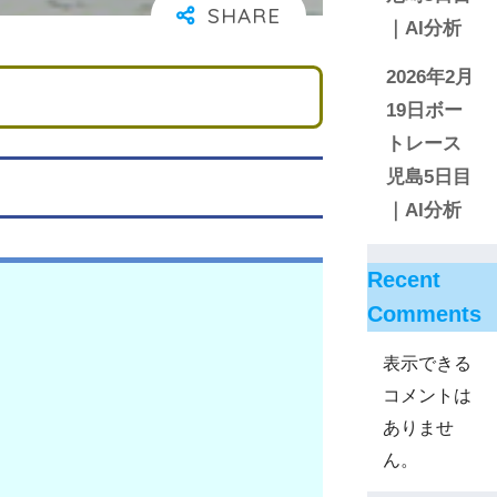
｜AI分析
2026年2月
19日ボー
トレース
児島5日目
｜AI分析
Recent
Comments
表示できる
コメントは
ありませ
ん。