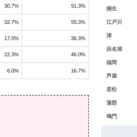
30.7%
51.3%
桐生
江戸川
32.7%
55.3%
津
17.0%
36.3%
浜名湖
22.3%
46.0%
福岡
6.0%
16.7%
芦屋
若松
蒲郡
鳴門