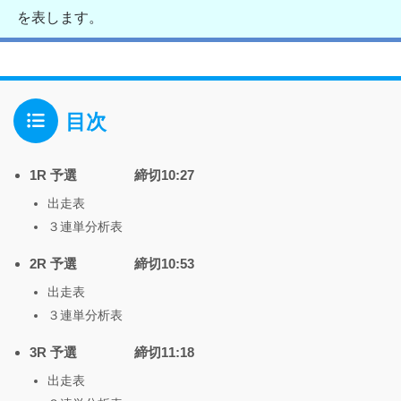
を表します。
目次
1R 予選 締切10:27
出走表
３連単分析表
2R 予選 締切10:53
出走表
３連単分析表
3R 予選 締切11:18
出走表