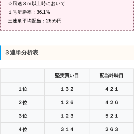
☆風速３ｍ以上時において
１号艇勝率：36.1%
三連単平均配当：2655円
３連単分析表
堅実買い目
配当吟味目
１位
１３２
４２１
２位
１２６
４２６
３位
１２３
５２１
４位
３１４
２６３