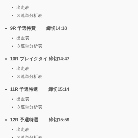
出走表
３連単分析表
9R 予選特賞 締切14:18
出走表
３連単分析表
10R ブレイクタイ 締切14:47
出走表
３連単分析表
11R 予選特選 締切15:14
出走表
３連単分析表
12R 予選特選 締切15:59
出走表
３連単分析表