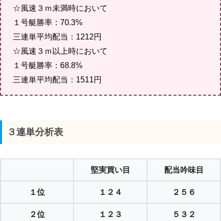
☆風速３ｍ未満時において
１号艇勝率：70.3%
三連単平均配当：1212円
☆風速３ｍ以上時において
１号艇勝率：68.8%
三連単平均配当：1511円
３連単分析表
堅実買い目
配当吟味目
１位
１２４
２５６
２位
１２３
５３２