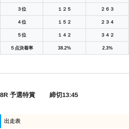
３位
１２５
２６３
４位
１５２
２３４
５位
１４２
３４２
５点決着率
38.2%
2.3%
8R 予選特賞 締切13:45
出走表