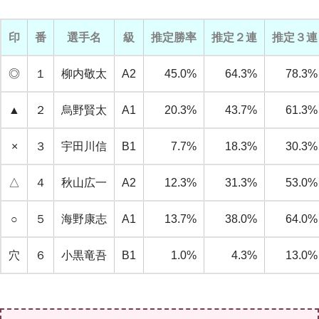
印
番
選手名
級
推定勝率
推定２連
推定３連
◎
１
柳内敬太
A2
45.0%
64.3%
78.3%
▲
２
烏野賢太
A1
20.3%
43.7%
61.3%
×
３
宇田川信
B1
7.7%
18.3%
30.3%
△
４
秋山広一
A2
12.3%
31.3%
53.0%
○
５
海野康志
A1
13.7%
38.0%
64.0%
穴
６
小黒竜吾
B1
1.0%
4.3%
13.0%