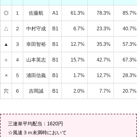
◎
１
佐藤航
A1
61.3%
78.3%
85.7%
△
２
中村守成
B1
6.7%
23.3%
40.7%
▲
３
幸田智裕
B1
12.7%
35.3%
57.3%
○
４
山本英志
B1
15.7%
42.7%
67.3%
×
５
浦田信義
B1
1.7%
12.7%
28.3%
穴
６
吉岡誠
B1
2.0%
7.7%
20.7%
三連単平均配当：1620円
☆風速３ｍ未満時において