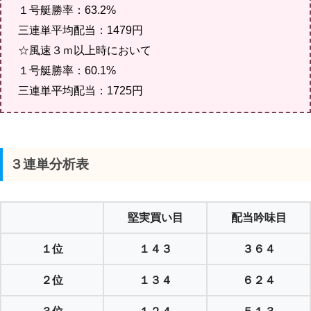
１号艇勝率：63.2%
三連単平均配当：1479円
☆風速３ｍ以上時において
１号艇勝率：60.1%
三連単平均配当：1725円
３連単分析表
堅実買い目
配当吟味目
１位
１４３
３６４
２位
１３４
６２４