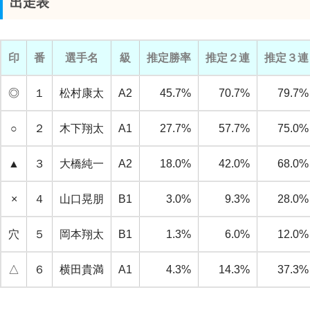
出走表
印
番
選手名
級
推定勝率
推定２連
推定３連
◎
１
松村康太
A2
45.7%
70.7%
79.7%
○
２
木下翔太
A1
27.7%
57.7%
75.0%
▲
３
大橋純一
A2
18.0%
42.0%
68.0%
×
４
山口晃朋
B1
3.0%
9.3%
28.0%
穴
５
岡本翔太
B1
1.3%
6.0%
12.0%
△
６
横田貴満
A1
4.3%
14.3%
37.3%