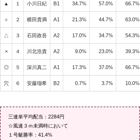
▲
１
小川日紀
B1
34.7%
57.0%
66.7%
○
２
横田貴満
A1
21.3%
44.7%
63.0%
△
３
石田政吾
A2
17.0%
34.7%
54.3%
×
４
川北浩貴
A2
9.0%
23.0%
39.3%
◎
５
深川真二
A1
17.3%
37.0%
66.7%
穴
６
安藤瑠希
B2
0.7%
3.7%
10.0%
三連単平均配当：2284円
☆風速３ｍ未満時において
１号艇勝率：41.4%