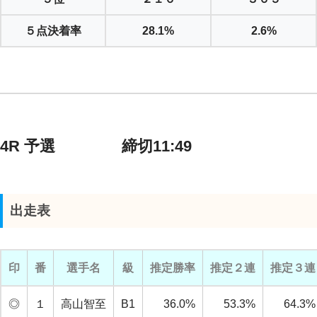
５点決着率
28.1%
2.6%
4R 予選 締切11:49
出走表
印
番
選手名
級
推定勝率
推定２連
推定３連
◎
１
高山智至
B1
36.0%
53.3%
64.3%