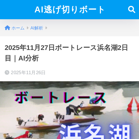
AI逃げ切りボート
ホーム
AI解析
2025年11月27日ボートレース浜名湖2日
目｜AI分析
2025年11月26日