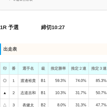
1R 予選 締切10:27
出走表
印
番
選手名
級
推定勝率
推定２連
推定３連
◎
１
渡邊裕貴
B1
59.3%
74.0%
85.3%
▲
２
志道吉和
B1
10.3%
31.7%
50.7%
△
３
表健太
B2
8.0%
31.3%
47.7%