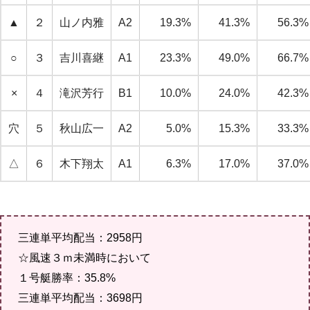
▲
２
山ノ内雅
A2
19.3%
41.3%
56.3%
○
３
吉川喜継
A1
23.3%
49.0%
66.7%
×
４
滝沢芳行
B1
10.0%
24.0%
42.3%
穴
５
秋山広一
A2
5.0%
15.3%
33.3%
△
６
木下翔太
A1
6.3%
17.0%
37.0%
三連単平均配当：2958円
☆風速３ｍ未満時において
１号艇勝率：35.8%
三連単平均配当：3698円