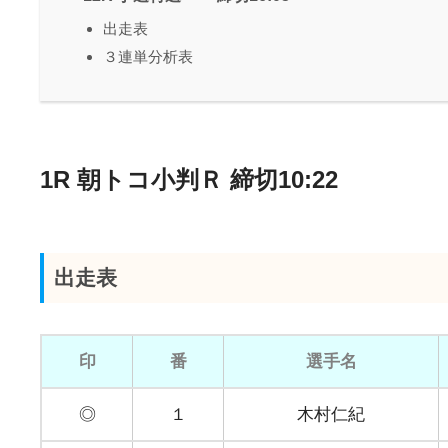
出走表
３連単分析表
1R 朝トコ小判Ｒ 締切10:22
出走表
印
番
選手名
◎
１
木村仁紀