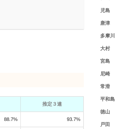
児島
唐津
多摩川
大村
宮島
尼崎
常滑
平和島
推定３連
徳山
88.7%
93.7%
戸田