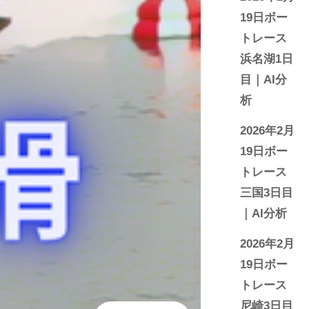
19日ボー
トレース
浜名湖1日
目｜AI分
析
2026年2月
19日ボー
トレース
三国3日目
｜AI分析
2026年2月
19日ボー
トレース
尼崎3日目