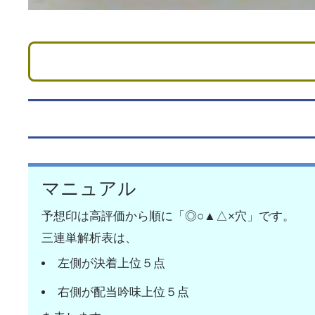
マニュアル
予想印は高評価から順に「◎○▲△×穴」です。
三連単解析表は、
左側が決着上位５点
右側が配当吟味上位５点