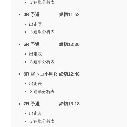
３連単分析表
4R 予選 締切11:52
出走表
３連単分析表
5R 予選 締切12:20
出走表
３連単分析表
6R 昼トコ小判Ｒ 締切12:48
出走表
３連単分析表
7R 予選 締切13:18
出走表
３連単分析表