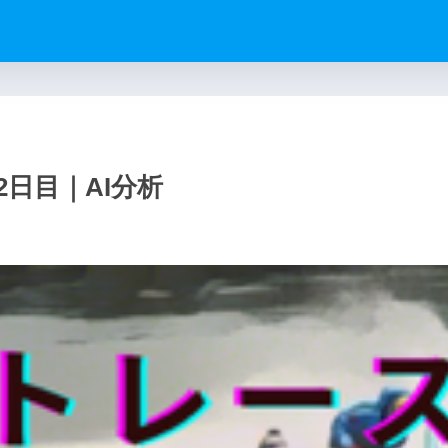
2日目｜AI分析