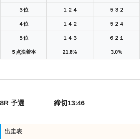
３位
１２４
５３２
４位
１４２
５２４
５位
１４３
６２１
５点決着率
21.6%
3.0%
8R 予選 締切13:46
出走表