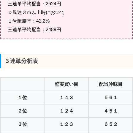
三連単平均配当：2624円
☆風速３ｍ以上時において
１号艇勝率：42.2%
三連単平均配当：2489円
３連単分析表
堅実買い目
配当吟味目
１位
１４３
５６１
２位
１２４
４５１
３位
１２３
６５２