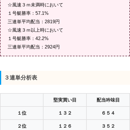
☆風速３ｍ未満時において
１号艇勝率：57.1%
三連単平均配当：2819円
☆風速３ｍ以上時において
１号艇勝率：42.2%
三連単平均配当：2924円
３連単分析表
堅実買い目
配当吟味目
１位
１３２
６５４
２位
１２６
３５２