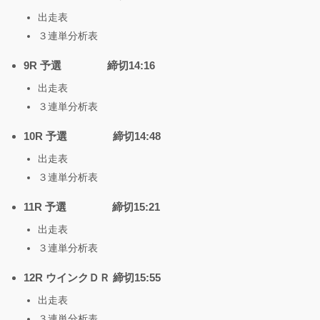
出走表
３連単分析表
9R 予選 締切14:16
出走表
３連単分析表
10R 予選 締切14:48
出走表
３連単分析表
11R 予選 締切15:21
出走表
３連単分析表
12R ウインクＤＲ 締切15:55
出走表
３連単分析表