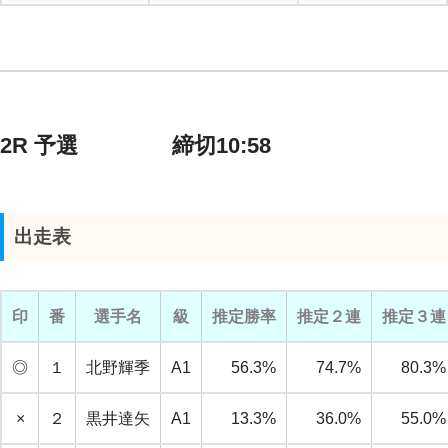
2R 予選 締切10:58
出走表
印
番
選手名
級
推定勝率
推定２連
推定３連
◎
１
北野輝季
A1
56.3%
74.7%
80.3%
×
２
黒井達矢
A1
13.3%
36.0%
55.0%