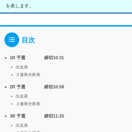
を表します。
目次
1R 予選 締切10:31
出走表
３連単分析表
2R 予選 締切10:58
出走表
３連単分析表
3R 予選 締切11:25
出走表