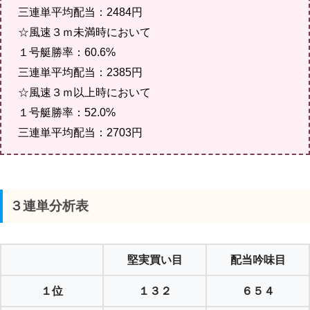
三連単平均配当：2484円
☆風速３ｍ未満時において
１号艇勝率：60.6%
三連単平均配当：2385円
☆風速３ｍ以上時において
１号艇勝率：52.0%
三連単平均配当：2703円
３連単分析表
堅実買い目
配当吟味目
１位
１３２
６５４