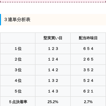
３連単分析表
堅実買い目
配当吟味目
１位
１２３
６５４
２位
１２４
２６５
３位
１４２
３５２
４位
１３２
５２４
５位
１４３
６２１
５点決着率
25.2%
2.7%