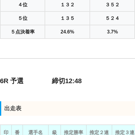
４位
１３２
３５２
５位
１３５
５２４
５点決着率
24.6%
3.7%
6R 予選 締切12:48
出走表
印
番
選手名
級
推定勝率
推定２連
推定３連