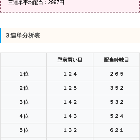
三連単平均配当：2997円
３連単分析表
堅実買い目
配当吟味目
１位
１２４
２６５
２位
１２５
３５２
３位
１４２
５３２
４位
１４３
５２４
５位
１３２
６２１