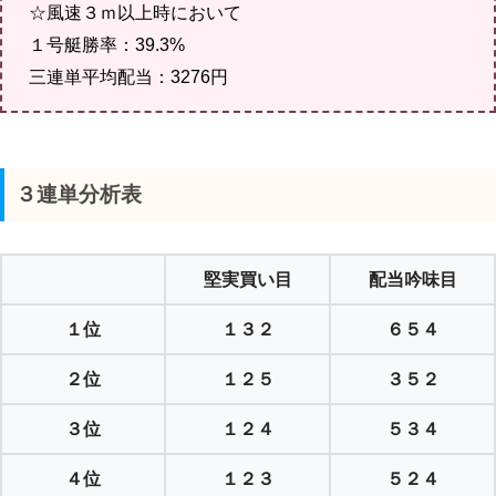
☆風速３ｍ以上時において
１号艇勝率：39.3%
三連単平均配当：3276円
３連単分析表
堅実買い目
配当吟味目
１位
１３２
６５４
２位
１２５
３５２
３位
１２４
５３４
４位
１２３
５２４