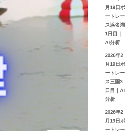
月19日ボ
ートレー
ス浜名湖
1日目｜
AI分析
2026年2
月19日ボ
ートレー
ス三国3
日目｜AI
分析
2026年2
月19日ボ
ートレー