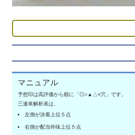
マニュアル
予想印は高評価から順に「◎○▲△×穴」です。
三連単解析表は、
左側が決着上位５点
右側が配当吟味上位５点