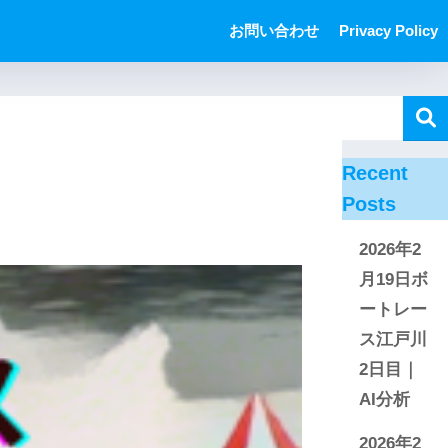
お問い合わせ
Privacy Policy
Recent
Posts
2026年2
月19日ボ
ートレー
ス江戸川
2日目｜
AI分析
2026年2