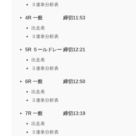
３連単分析表
4R 一般 締切11:53
出走表
３連単分析表
5R ５ールドレー 締切12:21
出走表
３連単分析表
6R 一般 締切12:50
出走表
３連単分析表
7R 一般 締切13:19
出走表
３連単分析表