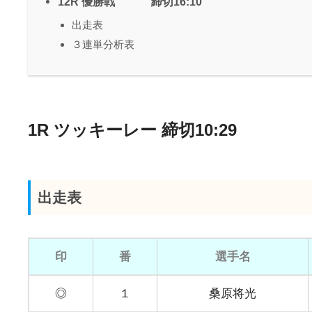
12R 優勝戦 締切16:10
出走表
３連単分析表
1R ツッキーレー 締切10:29
出走表
印
番
選手名
◎
１
桑原将光