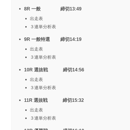
8R 一般 締切13:49
出走表
３連単分析表
9R 一般特選 締切14:19
出走表
３連単分析表
10R 選抜戦 締切14:56
出走表
３連単分析表
11R 選抜戦 締切15:32
出走表
３連単分析表