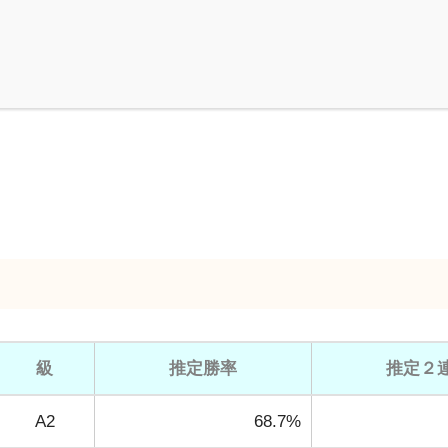
級
推定勝率
推定２
A2
68.7%