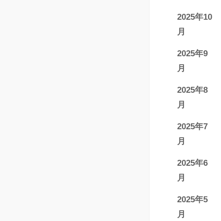
2025年10
月
2025年9
月
2025年8
月
2025年7
月
2025年6
月
2025年5
月