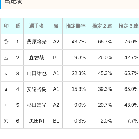
出走表
印
番
選手名
級
推定勝率
推定２連
推定３連
◎
１
桑原将光
A2
43.7%
66.7%
76.0%
△
２
森智哉
B1
9.3%
26.0%
42.7%
○
３
山田祐也
A1
22.3%
45.3%
65.7%
▲
４
安達裕樹
A1
15.3%
39.3%
65.0%
×
５
杉田篤光
A2
9.0%
20.7%
43.0%
穴
６
黒田剛
B1
0.3%
2.0%
7.7%