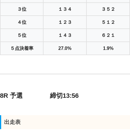
３位
１３４
３５２
４位
１２３
５１２
５位
１４３
６２１
５点決着率
27.0%
1.9%
8R 予選 締切13:56
出走表