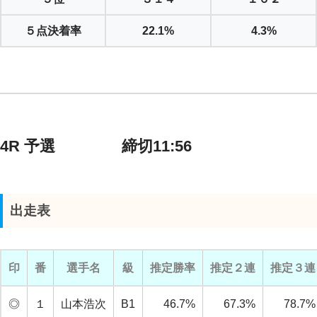
５点決着率
22.1%
4.3%
4R 予選 締切11:56
出走表
印
番
選手名
級
推定勝率
推定２連
推定３連
◎
１
山本浩次
B1
46.7%
67.3%
78.7%