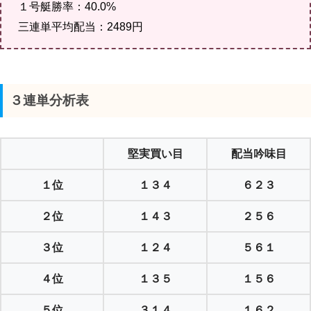
１号艇勝率：40.0%
三連単平均配当：2489円
３連単分析表
堅実買い目
配当吟味目
１位
１３４
６２３
２位
１４３
２５６
３位
１２４
５６１
４位
１３５
１５６
５位
３１４
１６２