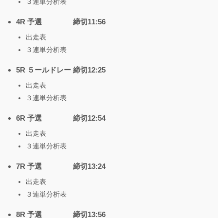
３連単分析表
4R 予選 締切11:56
出走表
３連単分析表
5R ５ールドレー 締切12:25
出走表
３連単分析表
6R 予選 締切12:54
出走表
３連単分析表
7R 予選 締切13:24
出走表
３連単分析表
8R 予選 締切13:56