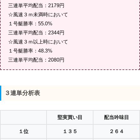
三連単平均配当：2179円
☆風速３ｍ未満時において
１号艇勝率：55.0%
三連単平均配当：2344円
☆風速３ｍ以上時において
１号艇勝率：48.3%
三連単平均配当：2080円
３連単分析表
堅実買い目
配当吟味目
１位
１３５
２６４