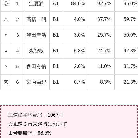
◎
１
江夏満
A1
84.0%
92.7%
95.0%
△
２
高橋二朗
B1
4.0%
37.7%
59.7%
○
３
浮田圭浩
B1
3.0%
25.7%
50.0%
▲
４
森智哉
B1
6.3%
24.7%
42.3%
×
５
多田有佑
B1
2.0%
11.0%
31.7%
穴
６
宮内由紀
B1
0.7%
8.3%
21.3%
三連単平均配当：1067円
☆風速３ｍ未満時において
１号艇勝率：88.5%