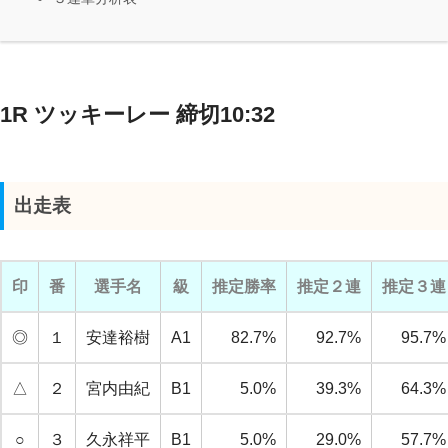
1R ツッキーレー 締切10:32
出走表
印
番
選手名
級
推定勝率
推定２連
推定３連
◎
１
安達裕樹
A1
82.7%
92.7%
95.7%
△
２
宮内由紀
B1
5.0%
39.3%
64.3%
○
３
久永祥平
B1
5.0%
29.0%
57.7%