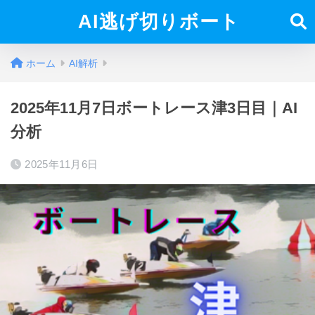
AI逃げ切りボート
ホーム
AI解析
2025年11月7日ボートレース津3日目｜AI
分析
2025年11月6日