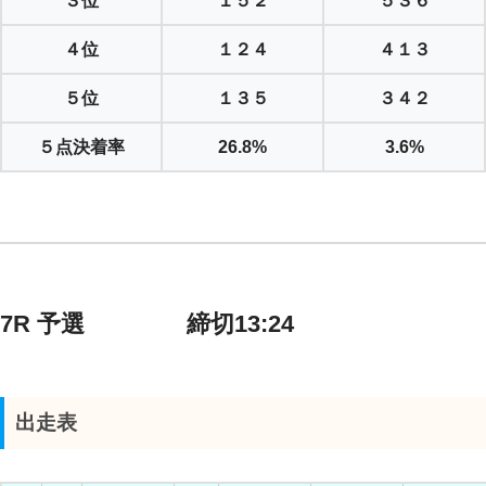
３位
１５２
５３６
４位
１２４
４１３
５位
１３５
３４２
５点決着率
26.8%
3.6%
7R 予選 締切13:24
出走表