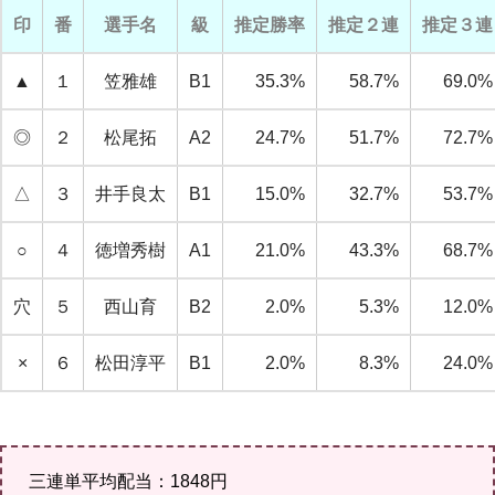
印
番
選手名
級
推定勝率
推定２連
推定３連
▲
１
笠雅雄
B1
35.3%
58.7%
69.0%
◎
２
松尾拓
A2
24.7%
51.7%
72.7%
△
３
井手良太
B1
15.0%
32.7%
53.7%
○
４
徳増秀樹
A1
21.0%
43.3%
68.7%
穴
５
西山育
B2
2.0%
5.3%
12.0%
×
６
松田淳平
B1
2.0%
8.3%
24.0%
三連単平均配当：1848円