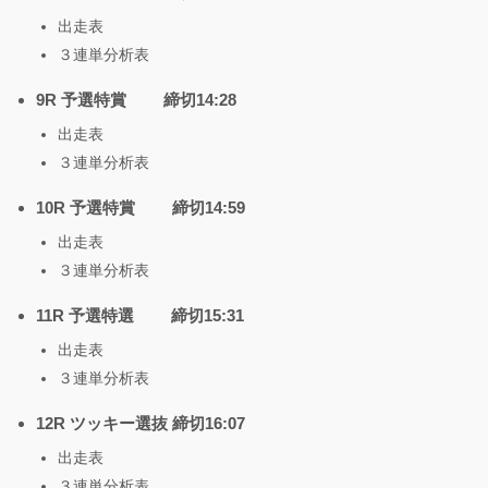
出走表
３連単分析表
9R 予選特賞 締切14:28
出走表
３連単分析表
10R 予選特賞 締切14:59
出走表
３連単分析表
11R 予選特選 締切15:31
出走表
３連単分析表
12R ツッキー選抜 締切16:07
出走表
３連単分析表