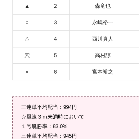
▲
２
森竜也
○
３
永嶋裕一
△
４
西川真人
穴
５
高村諒
×
６
宮本裕之
三連単平均配当：994円
☆風速３ｍ未満時において
１号艇勝率：83.0%
三連単平均配当：945円