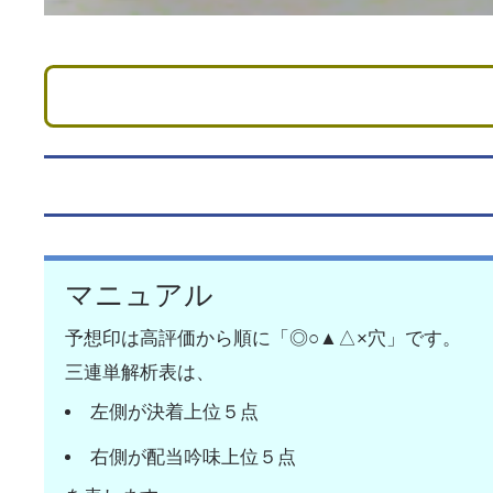
マニュアル
予想印は高評価から順に「◎○▲△×穴」です。
三連単解析表は、
左側が決着上位５点
右側が配当吟味上位５点