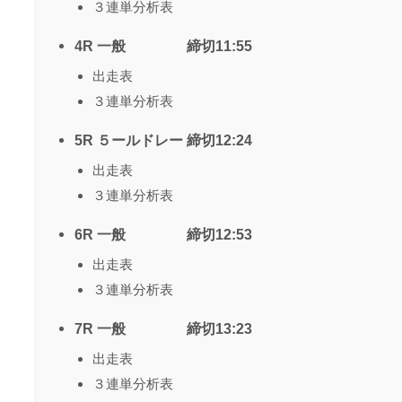
３連単分析表
4R 一般 締切11:55
出走表
３連単分析表
5R ５ールドレー 締切12:24
出走表
３連単分析表
6R 一般 締切12:53
出走表
３連単分析表
7R 一般 締切13:23
出走表
３連単分析表