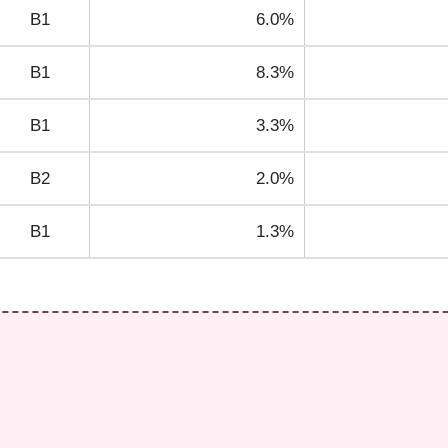
B1
6.0%
B1
8.3%
B1
3.3%
B2
2.0%
B1
1.3%