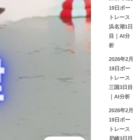
19日ボー
トレース
浜名湖1日
目｜AI分
析
2026年2月
19日ボー
トレース
三国3日目
｜AI分析
2026年2月
19日ボー
トレース
尼崎3日目