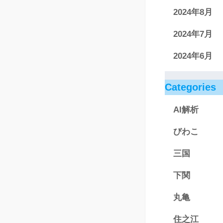
2024年8月
2024年7月
2024年6月
Categories
AI解析
びわこ
三国
下関
丸亀
住之江