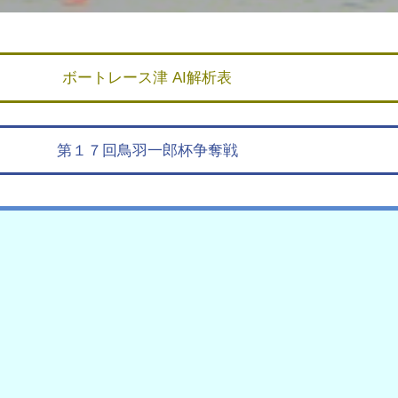
ボートレース津 AI解析表
第１７回鳥羽一郎杯争奪戦