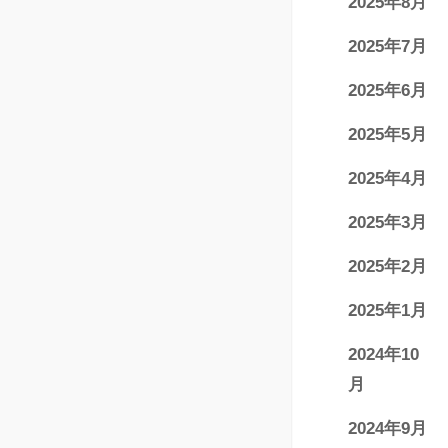
2025年8月
2025年7月
2025年6月
2025年5月
2025年4月
2025年3月
2025年2月
2025年1月
2024年10
月
2024年9月