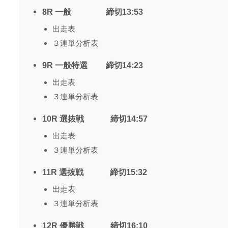
8R 一般 締切13:53
出走表
３連単分析表
9R 一般特選 締切14:23
出走表
３連単分析表
10R 選抜戦 締切14:57
出走表
３連単分析表
11R 選抜戦 締切15:32
出走表
３連単分析表
12R 優勝戦 締切16:10