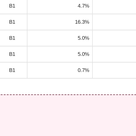
B1
4.7%
B1
16.3%
B1
5.0%
B1
5.0%
B1
0.7%