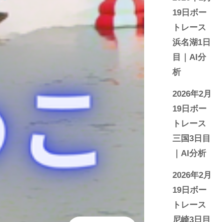
19日ボー
トレース
浜名湖1日
目｜AI分
析
2026年2月
19日ボー
トレース
三国3日目
｜AI分析
2026年2月
19日ボー
トレース
尼崎3日目