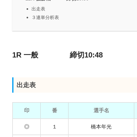
出走表
３連単分析表
1R 一般 締切10:48
出走表
印
番
選手名
◎
１
橋本年光