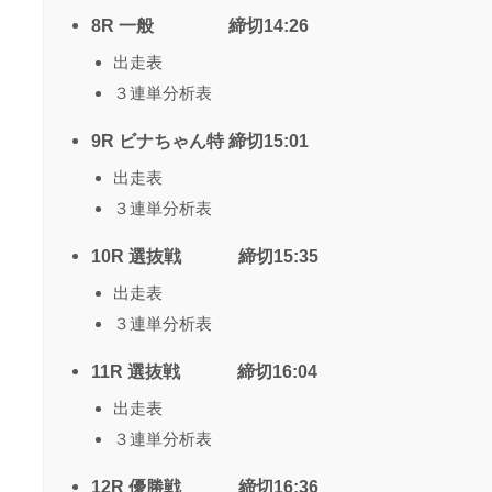
8R 一般 締切14:26
出走表
３連単分析表
9R ビナちゃん特 締切15:01
出走表
３連単分析表
10R 選抜戦 締切15:35
出走表
３連単分析表
11R 選抜戦 締切16:04
出走表
３連単分析表
12R 優勝戦 締切16:36