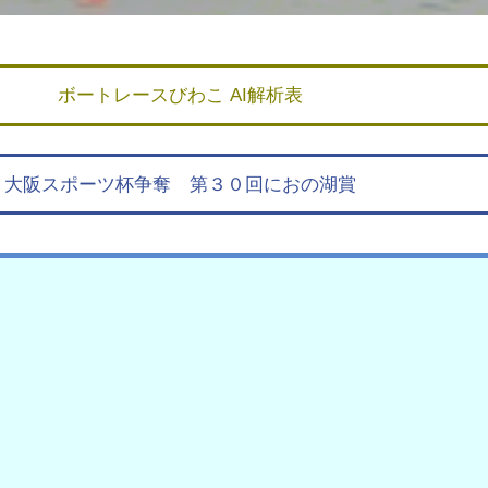
ボートレースびわこ AI解析表
大阪スポーツ杯争奪 第３０回におの湖賞