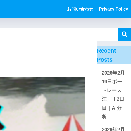
お問い合わせ
Privacy Policy
Recent
Posts
2026年2月
19日ボー
トレース
江戸川2日
目｜AI分
析
2026年2月