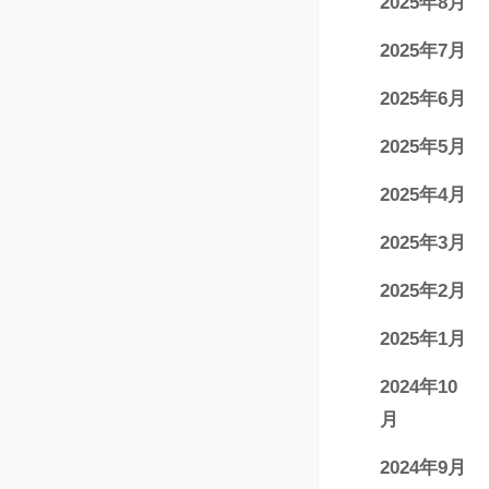
2025年8月
2025年7月
2025年6月
2025年5月
2025年4月
2025年3月
2025年2月
2025年1月
2024年10
月
2024年9月