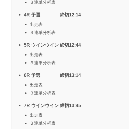
３連単分析表
4R 予選 締切12:14
出走表
３連単分析表
5R ウインウイン 締切12:44
出走表
３連単分析表
6R 予選 締切13:14
出走表
３連単分析表
7R ウインウイン 締切13:45
出走表
３連単分析表