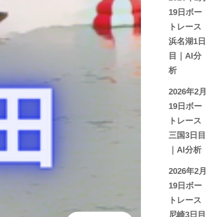
19日ボー
トレース
浜名湖1日
目｜AI分
析
2026年2月
19日ボー
トレース
三国3日目
｜AI分析
2026年2月
19日ボー
トレース
尼崎3日目