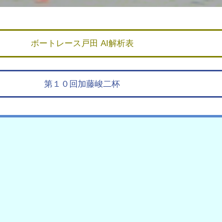
ボートレース戸田 AI解析表
第１０回加藤峻二杯