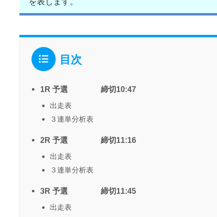
を表します。
目次
1R 予選 締切10:47
出走表
３連単分析表
2R 予選 締切11:16
出走表
３連単分析表
3R 予選 締切11:45
出走表