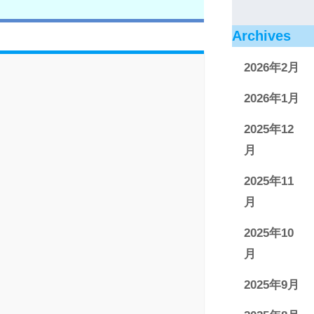
Archives
2026年2月
2026年1月
2025年12
月
2025年11
月
2025年10
月
2025年9月