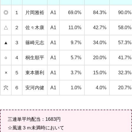
◎
１
片岡雅裕
A1
69.0%
84.3%
90.0%
△
２
佐々木康
A1
11.0%
42.7%
58.0%
▲
３
篠崎元志
A1
9.7%
34.0%
57.3%
○
４
桐生順平
A1
5.7%
20.0%
41.7%
×
５
東本勝利
A1
3.7%
15.0%
32.3%
穴
６
安河内健
A1
1.0%
4.0%
20.7%
三連単平均配当：1683円
☆風速３ｍ未満時において