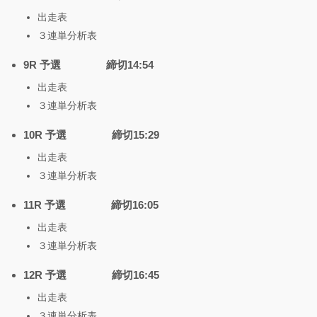
出走表
３連単分析表
9R 予選 締切14:54
出走表
３連単分析表
10R 予選 締切15:29
出走表
３連単分析表
11R 予選 締切16:05
出走表
３連単分析表
12R 予選 締切16:45
出走表
３連単分析表