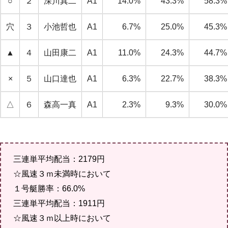
○
２
深川真二
A1
14.0%
43.3%
58.3%
穴
３
小池哲也
A1
6.7%
25.0%
45.3%
▲
４
山田康二
A1
11.0%
24.3%
44.7%
×
５
山口達也
A1
6.3%
22.7%
38.3%
△
６
森高一真
A1
2.3%
9.3%
30.0%
三連単平均配当：2179円
☆風速３ｍ未満時において
１号艇勝率：66.0%
三連単平均配当：1911円
☆風速３ｍ以上時において