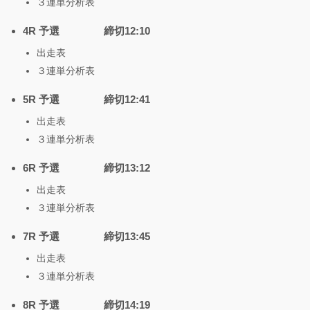
３連単分析表
4R 予選 締切12:10
出走表
３連単分析表
5R 予選 締切12:41
出走表
３連単分析表
6R 予選 締切13:12
出走表
３連単分析表
7R 予選 締切13:45
出走表
３連単分析表
8R 予選 締切14:19