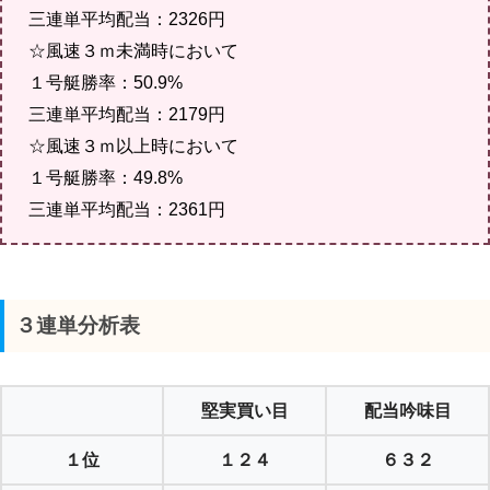
三連単平均配当：2326円
☆風速３ｍ未満時において
１号艇勝率：50.9%
三連単平均配当：2179円
☆風速３ｍ以上時において
１号艇勝率：49.8%
三連単平均配当：2361円
３連単分析表
堅実買い目
配当吟味目
１位
１２４
６３２