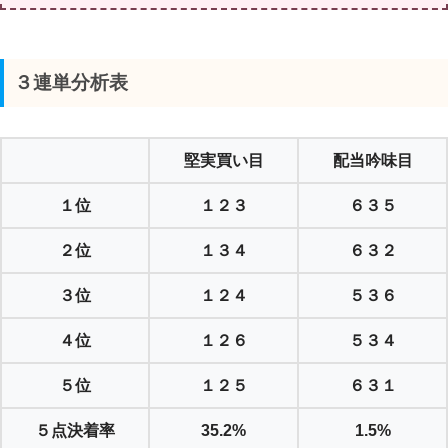
３連単分析表
堅実買い目
配当吟味目
１位
１２３
６３５
２位
１３４
６３２
３位
１２４
５３６
４位
１２６
５３４
５位
１２５
６３１
５点決着率
35.2%
1.5%