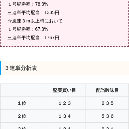
１号艇勝率：78.3%
三連単平均配当：1335円
☆風速３ｍ以上時において
１号艇勝率：67.3%
三連単平均配当：1767円
３連単分析表
堅実買い目
配当吟味目
１位
１２３
６３５
２位
１３４
５３６