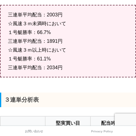
三連単平均配当：2003円
☆風速３ｍ未満時において
１号艇勝率：66.7%
三連単平均配当：1891円
☆風速３ｍ以上時において
１号艇勝率：61.1%
三連単平均配当：2034円
３連単分析表
堅実買い目
配当吟味目
お問い合わせ
Privacy Policy