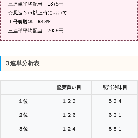
三連単平均配当：1875円
☆風速３ｍ以上時において
１号艇勝率：63.3%
三連単平均配当：2039円
３連単分析表
堅実買い目
配当吟味目
１位
１２３
５３４
２位
１２６
６３１
３位
１２４
６５１