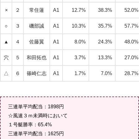
×
２
常住蓮
A1
12.7%
38.3%
52.0%
○
３
磯部誠
A1
10.3%
35.7%
57.7%
▲
４
佐藤翼
A1
8.0%
24.3%
48.0%
穴
５
和田拓也
A1
3.7%
13.3%
27.0%
△
６
篠崎仁志
A1
1.7%
7.0%
28.7%
三連単平均配当：1898円
☆風速３ｍ未満時において
１号艇勝率：65.4%
三連単平均配当：1625円