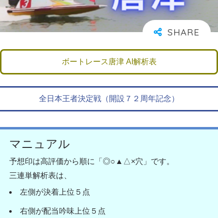
ボートレース唐津 AI解析表
全日本王者決定戦（開設７２周年記念）
マニュアル
予想印は高評価から順に「◎○▲△×穴」です。
三連単解析表は、
左側が決着上位５点
右側が配当吟味上位５点