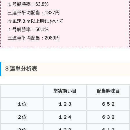
１号艇勝率：63.8%
三連単平均配当：1827円
☆風速３ｍ以上時において
１号艇勝率：56.1%
三連単平均配当：2089円
３連単分析表
堅実買い目
配当吟味目
１位
１２３
６５２
２位
１２４
６３２