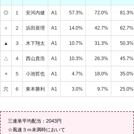
◎
１
安河内健
A1
57.3%
72.0%
81.3%
○
２
浜田亜理
A1
14.0%
42.7%
62.7%
▲
３
木下翔太
A1
10.7%
31.3%
50.3%
△
４
西山貴浩
A1
10.3%
26.3%
45.7%
×
５
小池哲也
A1
4.7%
18.0%
35.0%
穴
６
東本勝利
A1
3.0%
9.7%
25.0%
三連単平均配当：2043円
☆風速３ｍ未満時において