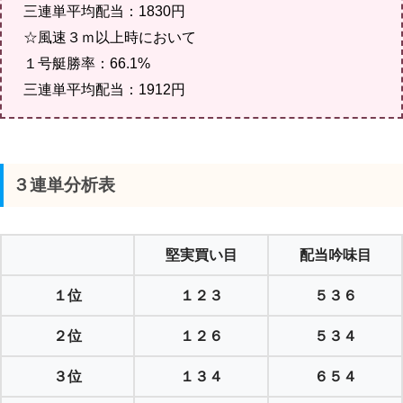
三連単平均配当：1830円
☆風速３ｍ以上時において
１号艇勝率：66.1%
三連単平均配当：1912円
３連単分析表
堅実買い目
配当吟味目
１位
１２３
５３６
２位
１２６
５３４
３位
１３４
６５４