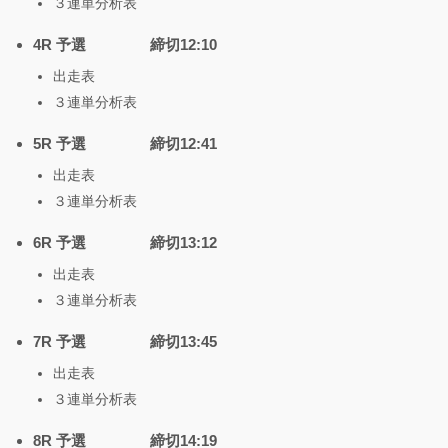
３連単分析表
4R 予選 締切12:10
出走表
３連単分析表
5R 予選 締切12:41
出走表
３連単分析表
6R 予選 締切13:12
出走表
３連単分析表
7R 予選 締切13:45
出走表
３連単分析表
8R 予選 締切14:19