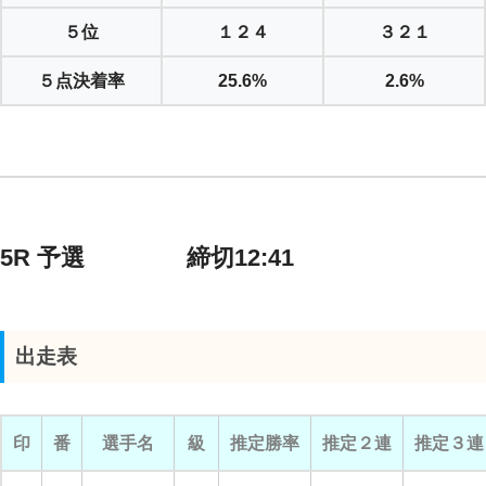
５位
１２４
３２１
５点決着率
25.6%
2.6%
5R 予選 締切12:41
出走表
印
番
選手名
級
推定勝率
推定２連
推定３連