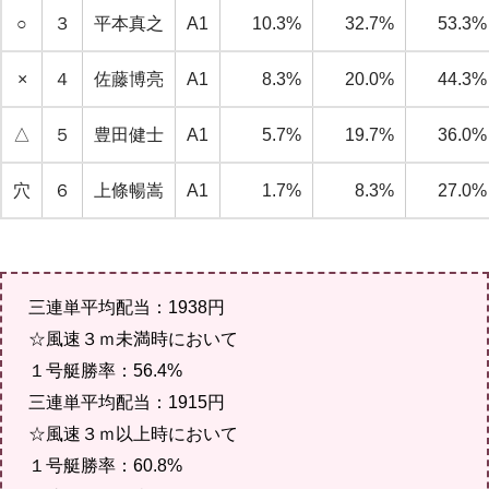
○
３
平本真之
A1
10.3%
32.7%
53.3%
×
４
佐藤博亮
A1
8.3%
20.0%
44.3%
△
５
豊田健士
A1
5.7%
19.7%
36.0%
穴
６
上條暢嵩
A1
1.7%
8.3%
27.0%
三連単平均配当：1938円
☆風速３ｍ未満時において
１号艇勝率：56.4%
三連単平均配当：1915円
☆風速３ｍ以上時において
１号艇勝率：60.8%