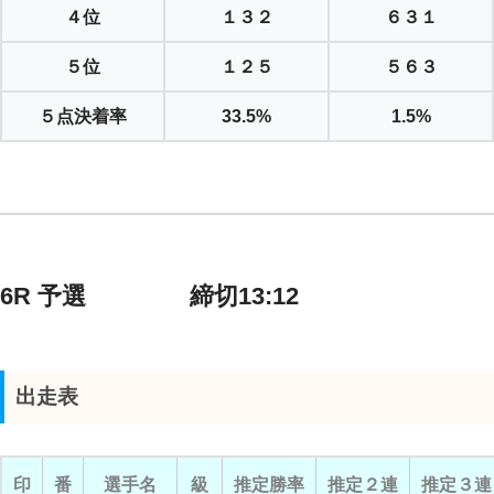
４位
１３２
６３１
５位
１２５
５６３
５点決着率
33.5%
1.5%
6R 予選 締切13:12
出走表
印
番
選手名
級
推定勝率
推定２連
推定３連