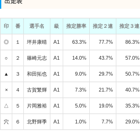
出走表
印
番
選手名
級
推定勝率
推定２連
推定３連
◎
１
坪井康晴
A1
63.3%
77.7%
86.3%
○
２
篠崎元志
A1
14.0%
43.7%
57.0%
▲
３
和田拓也
A1
9.0%
29.7%
50.7%
×
４
古賀繁輝
A1
7.3%
21.7%
40.7%
△
５
片岡雅裕
A1
5.0%
19.0%
35.3%
穴
６
北野輝季
A1
1.0%
7.7%
29.0%