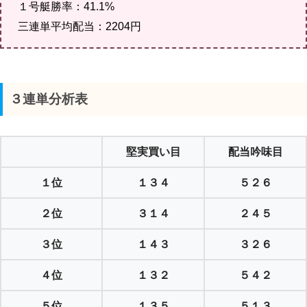
１号艇勝率：41.1%
三連単平均配当：2204円
３連単分析表
堅実買い目
配当吟味目
１位
１３４
５２６
２位
３１４
２４５
３位
１４３
３２６
４位
１３２
５４２
５位
１３５
５１３