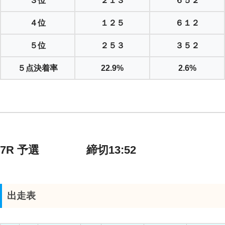
３位
２１３
６５２
４位
１２５
６１２
５位
２５３
３５２
５点決着率
22.9%
2.6%
7R 予選 締切13:52
出走表