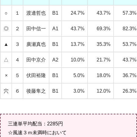
○
１
渡邊哲也
B1
24.7%
43.7%
57.3%
◎
２
田中信一
A1
43.7%
69.3%
82.3%
▲
３
廣瀬真也
B1
13.7%
35.3%
53.7%
△
４
田中京介
A2
10.0%
21.7%
43.7%
×
５
伏田裕隆
B1
5.0%
18.0%
36.7%
穴
６
後藤隼之
B1
3.0%
12.0%
26.3%
三連単平均配当：2285円
☆風速３ｍ未満時において