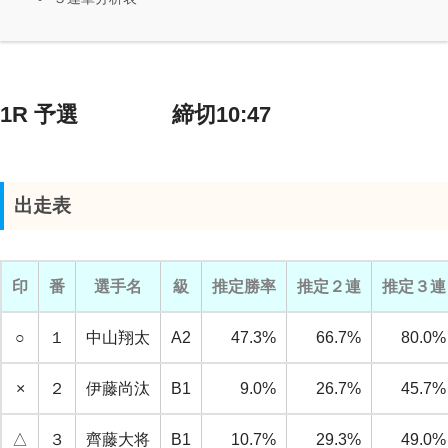
1R 予選 締切10:47
出走表
印
番
選手名
級
推定勝率
推定２連
推定３連
○
１
中山翔太
A2
47.3%
66.7%
80.0%
×
２
伊藤尚汰
B1
9.0%
26.7%
45.7%
△
３
齊藤大将
B1
10.7%
29.3%
49.0%