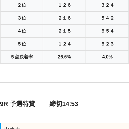
２位
１２６
３２４
３位
２１６
５４２
４位
２１５
６５４
５位
１２４
６２３
５点決着率
26.6%
4.0%
9R 予選特賞 締切14:53