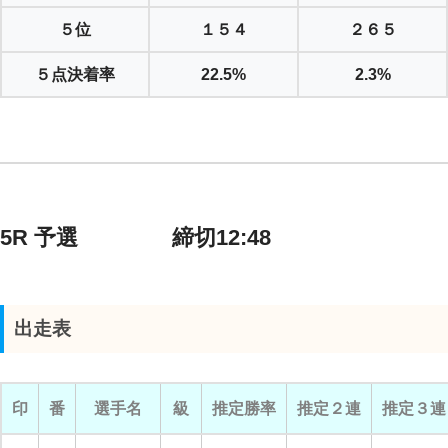
５位
１５４
２６５
５点決着率
22.5%
2.3%
5R 予選 締切12:48
出走表
印
番
選手名
級
推定勝率
推定２連
推定３連