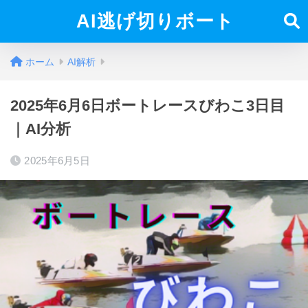
AI逃げ切りボート
ホーム
AI解析
2025年6月6日ボートレースびわこ3日目
｜AI分析
2025年6月5日