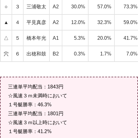
○
３
三浦敬太
A2
30.0%
57.0%
73.3%
▲
４
平見真彦
A2
12.0%
32.3%
59.0%
△
５
橋本年光
A1
5.3%
20.0%
41.7%
穴
６
出穂和鼓
B2
0.3%
1.7%
7.0%
三連単平均配当：1843円
☆風速３ｍ未満時において
１号艇勝率：46.3%
三連単平均配当：1801円
☆風速３ｍ以上時において
１号艇勝率：41.2%