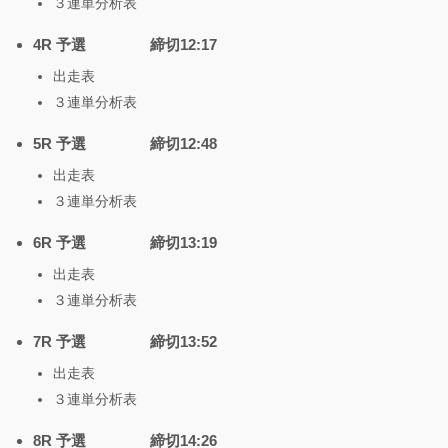
３連単分析表
4R 予選 締切12:17
出走表
３連単分析表
5R 予選 締切12:48
出走表
３連単分析表
6R 予選 締切13:19
出走表
３連単分析表
7R 予選 締切13:52
出走表
３連単分析表
8R 予選 締切14:26