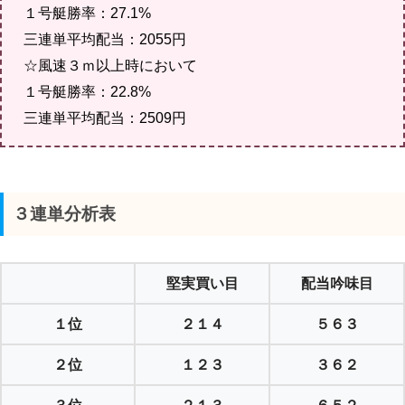
１号艇勝率：27.1%
三連単平均配当：2055円
☆風速３ｍ以上時において
１号艇勝率：22.8%
三連単平均配当：2509円
３連単分析表
堅実買い目
配当吟味目
１位
２１４
５６３
２位
１２３
３６２