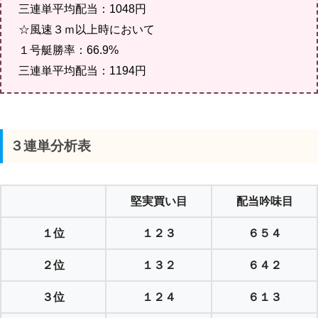
三連単平均配当：1048円
☆風速３ｍ以上時において
１号艇勝率：66.9%
三連単平均配当：1194円
３連単分析表
堅実買い目
配当吟味目
１位
１２３
６５４
２位
１３２
６４２
３位
１２４
６１３