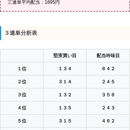
三連単平均配当：1895円
３連単分析表
堅実買い目
配当吟味目
１位
１３４
６４２
２位
３１４
２４５
３位
１３２
３５６
４位
１３５
２４３
５位
３１５
４６２