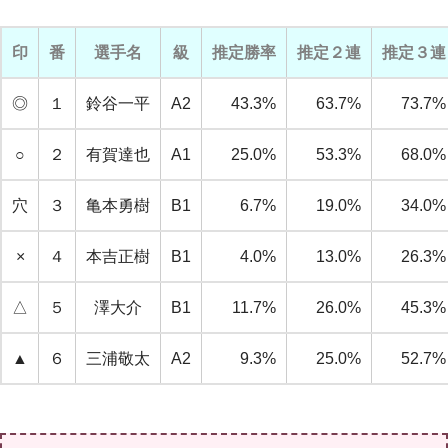
印
番
選手名
級
推定勝率
推定２連
推定３連
◎
１
鈴谷一平
A2
43.3%
63.7%
73.7%
○
２
有賀達也
A1
25.0%
53.3%
68.0%
穴
３
亀本勇樹
B1
6.7%
19.0%
34.0%
×
４
本吉正樹
B1
4.0%
13.0%
26.3%
△
５
澤大介
B1
11.7%
26.0%
45.3%
▲
６
三浦敬太
A2
9.3%
25.0%
52.7%