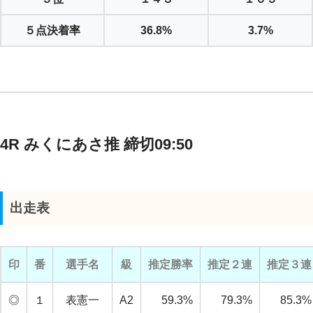
５点決着率
36.8%
3.7%
4R みくにあさ推 締切09:50
出走表
印
番
選手名
級
推定勝率
推定２連
推定３連
◎
１
表憲一
A2
59.3%
79.3%
85.3%