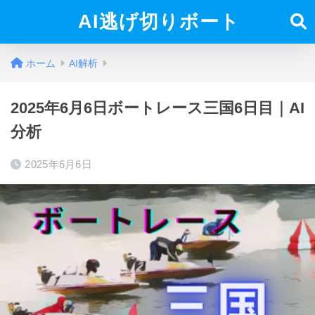
AI逃げ切りボート
ホーム
AI解析
2025年6月6日ボートレース三国6日目｜AI
分析
2025年6月6日