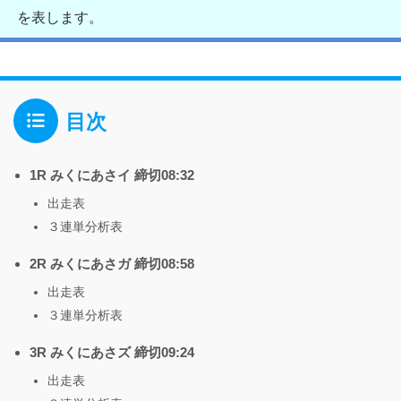
を表します。
目次
1R みくにあさイ 締切08:32
出走表
３連単分析表
2R みくにあさガ 締切08:58
出走表
３連単分析表
3R みくにあさズ 締切09:24
出走表