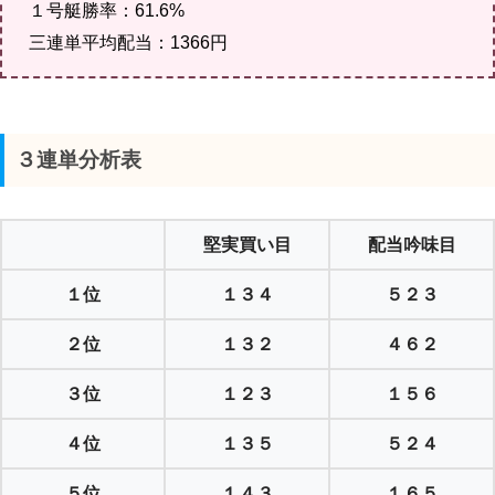
１号艇勝率：61.6%
三連単平均配当：1366円
３連単分析表
堅実買い目
配当吟味目
１位
１３４
５２３
２位
１３２
４６２
３位
１２３
１５６
４位
１３５
５２４
５位
１４３
１６５