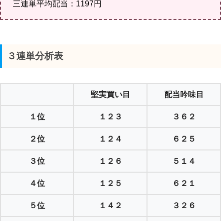
三連単平均配当：1197円
３連単分析表
堅実買い目
配当吟味目
１位
１２３
３６２
２位
１２４
６２５
３位
１２６
５１４
４位
１２５
６２１
５位
１４２
３２６