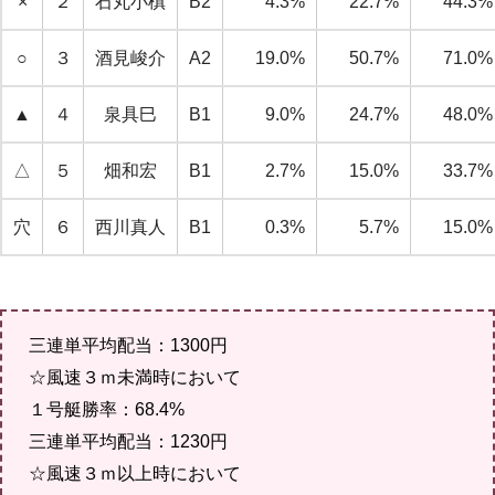
×
２
石丸小槙
B2
4.3%
22.7%
44.3%
○
３
酒見峻介
A2
19.0%
50.7%
71.0%
▲
４
泉具巳
B1
9.0%
24.7%
48.0%
△
５
畑和宏
B1
2.7%
15.0%
33.7%
穴
６
西川真人
B1
0.3%
5.7%
15.0%
三連単平均配当：1300円
☆風速３ｍ未満時において
１号艇勝率：68.4%
三連単平均配当：1230円
☆風速３ｍ以上時において