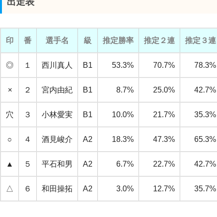
出走表
印
番
選手名
級
推定勝率
推定２連
推定３連
◎
１
西川真人
B1
53.3%
70.7%
78.3%
×
２
宮内由紀
B1
8.7%
25.0%
42.7%
穴
３
小林愛実
B1
10.0%
21.7%
35.3%
○
４
酒見峻介
A2
18.3%
47.3%
65.3%
▲
５
平石和男
A2
6.7%
22.7%
42.7%
△
６
和田操拓
A2
3.0%
12.7%
35.7%