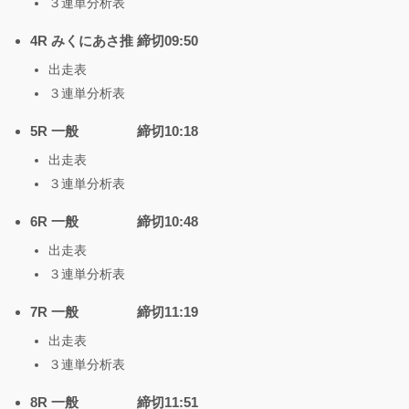
３連単分析表
4R みくにあさ推 締切09:50
出走表
３連単分析表
5R 一般 締切10:18
出走表
３連単分析表
6R 一般 締切10:48
出走表
３連単分析表
7R 一般 締切11:19
出走表
３連単分析表
8R 一般 締切11:51