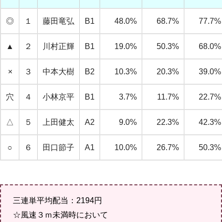
◎
１
藤田竜弘
B1
48.0%
68.7%
77.7%
▲
２
川村正輝
B1
19.0%
50.3%
68.0%
×
３
中本大樹
B2
10.3%
20.3%
39.0%
穴
４
小林京平
B1
3.7%
11.7%
22.7%
△
５
上田健太
A2
9.0%
22.3%
42.3%
○
６
田口節子
A1
10.0%
26.7%
50.3%
三連単平均配当：2194円
☆風速３ｍ未満時において