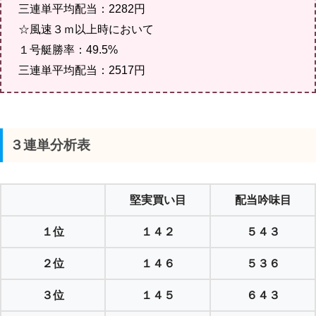
三連単平均配当：2282円
☆風速３ｍ以上時において
１号艇勝率：49.5%
三連単平均配当：2517円
３連単分析表
堅実買い目
配当吟味目
１位
１４２
５４３
２位
１４６
５３６
３位
１４５
６４３