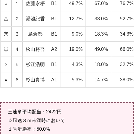
○
１
佐藤永梧
B1
49.7%
67.0%
76.7%
△
２
湯淺紀香
B1
12.7%
33.0%
52.7%
穴
３
島倉都
B1
9.0%
18.3%
34.3%
◎
４
松山将吾
A2
19.0%
49.0%
66.0%
×
５
杉江浩明
B1
4.3%
18.0%
32.7%
▲
６
杉山貴博
A1
5.3%
14.7%
38.0%
三連単平均配当：2422円
☆風速３ｍ未満時において
１号艇勝率：50.0%