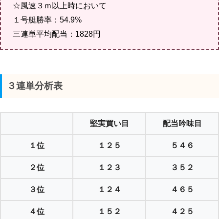
☆風速３ｍ以上時において
１号艇勝率：54.9%
三連単平均配当：1828円
３連単分析表
堅実買い目
配当吟味目
１位
１２５
５４６
２位
１２３
３５２
３位
１２４
４６５
４位
１５２
４２５