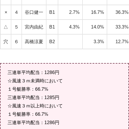
×
４
谷口健一
B1
2.7%
16.7%
36.3%
△
５
宮内由紀
B1
4.3%
14.0%
33.3%
穴
６
高橋涼夏
B2
3.3%
12.7%
三連単平均配当：1286円
☆風速３ｍ未満時において
１号艇勝率：66.7%
三連単平均配当：1285円
☆風速３ｍ以上時において
１号艇勝率：66.7%
三連単平均配当：1286円