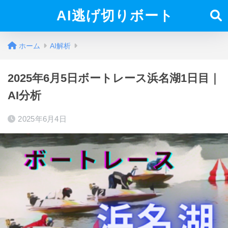
AI逃げ切りボート
ホーム
AI解析
2025年6月5日ボートレース浜名湖1日目｜
AI分析
2025年6月4日