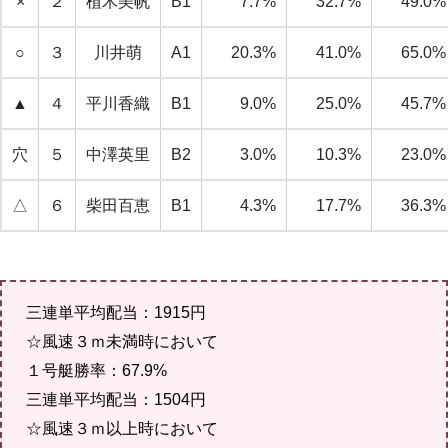
×
２
植木美帆
B1
7.7%
32.7%
49.0%
○
３
川井萌
A1
20.3%
41.0%
65.0%
▲
４
平川香織
B1
9.0%
25.0%
45.7%
穴
５
中澤英里
B2
3.0%
10.3%
23.0%
△
６
柴田百恵
B1
4.3%
17.7%
36.3%
三連単平均配当：1915円
☆風速３ｍ未満時において
１号艇勝率：67.9%
三連単平均配当：1504円
☆風速３ｍ以上時において