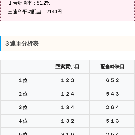
１号艇勝率：51.2%
三連単平均配当：2144円
３連単分析表
堅実買い目
配当吟味目
１位
１２３
６５２
２位
１２４
５４３
３位
１３４
２６４
４位
１３２
５１３
５位
３１６
２５４