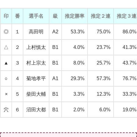
印
番
選手名
級
推定勝率
推定２連
推定３連
◎
１
高田明
A2
53.3%
75.0%
86.0%
△
２
上村慎太
B1
4.0%
23.7%
41.3%
▲
３
村上宗太
B1
8.0%
25.7%
43.7%
○
４
菊地孝平
A1
29.3%
57.3%
76.7%
×
５
柴田大輔
B1
3.3%
12.3%
33.3%
穴
６
沼田大都
B1
2.0%
6.0%
19.0%