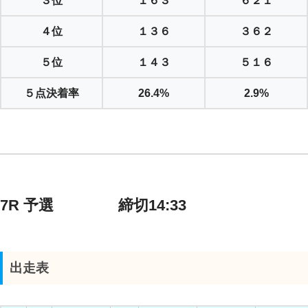
３位
１６３
６２１
４位
１３６
３６２
５位
１４３
５１６
５点決着率
26.4%
2.9%
7R 予選 締切14:33
出走表