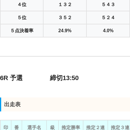
４位
１３２
５４３
５位
３５２
５２４
５点決着率
24.9%
4.0%
6R 予選 締切13:50
出走表
印
番
選手名
級
推定勝率
推定２連
推定３連