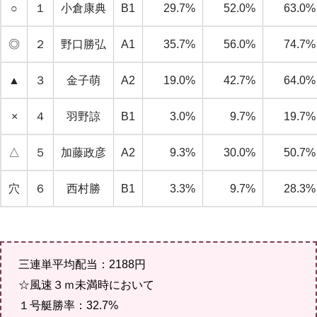
○
１
小倉康典
B1
29.7%
52.0%
63.0%
◎
２
野口勝弘
A1
35.7%
56.0%
74.7%
▲
３
金子萌
A2
19.0%
42.7%
64.0%
×
４
羽野諒
B1
3.0%
9.7%
19.7%
△
５
加藤政彦
A2
9.3%
30.0%
50.7%
穴
６
西村勝
B1
3.3%
9.7%
28.3%
三連単平均配当：2188円
☆風速３ｍ未満時において
１号艇勝率：32.7%