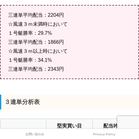
三連単平均配当：2204円
☆風速３ｍ未満時において
１号艇勝率：29.7%
三連単平均配当：1866円
☆風速３ｍ以上時において
１号艇勝率：34.1%
三連単平均配当：2343円
３連単分析表
堅実買い目
配当吟味目
お問い合わせ
Privacy Policy