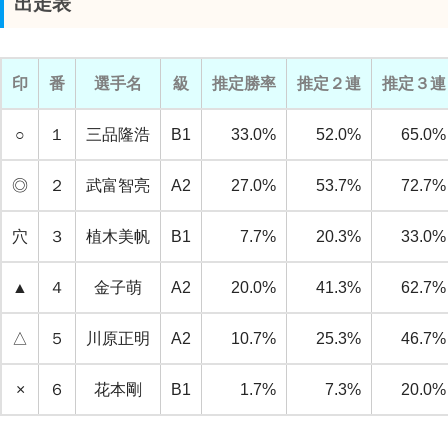
出走表
印
番
選手名
級
推定勝率
推定２連
推定３連
○
１
三品隆浩
B1
33.0%
52.0%
65.0%
◎
２
武富智亮
A2
27.0%
53.7%
72.7%
穴
３
植木美帆
B1
7.7%
20.3%
33.0%
▲
４
金子萌
A2
20.0%
41.3%
62.7%
△
５
川原正明
A2
10.7%
25.3%
46.7%
×
６
花本剛
B1
1.7%
7.3%
20.0%