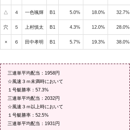
△
４
一色颯輝
B1
5.0%
18.0%
32.7%
穴
５
上村慎太
B1
4.3%
12.0%
28.0%
×
６
田中孝明
B1
5.7%
19.3%
38.0%
三連単平均配当：1958円
☆風速３ｍ未満時において
１号艇勝率：57.3%
三連単平均配当：2032円
☆風速３ｍ以上時において
１号艇勝率：52.5%
三連単平均配当：1931円