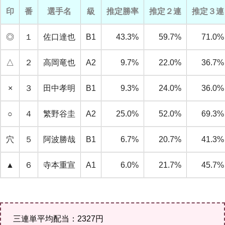
印
番
選手名
級
推定勝率
推定２連
推定３連
◎
１
佐口達也
B1
43.3%
59.7%
71.0%
△
２
高岡竜也
A2
9.7%
22.0%
36.7%
×
３
田中孝明
B1
9.3%
24.0%
36.0%
○
４
繁野谷圭
A2
25.0%
52.0%
69.3%
穴
５
阿波勝哉
B1
6.7%
20.7%
41.3%
▲
６
寺本重宣
A1
6.0%
21.7%
45.7%
三連単平均配当：2327円