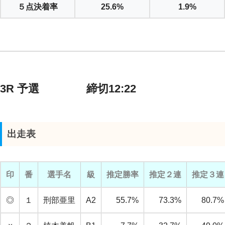
５点決着率
25.6%
1.9%
3R 予選 締切12:22
出走表
印
番
選手名
級
推定勝率
推定２連
推定３連
◎
１
刑部亜里
A2
55.7%
73.3%
80.7%