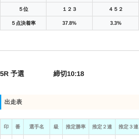
５位
１２３
４５２
５点決着率
37.8%
3.3%
5R 予選 締切10:18
出走表
印
番
選手名
級
推定勝率
推定２連
推定３連