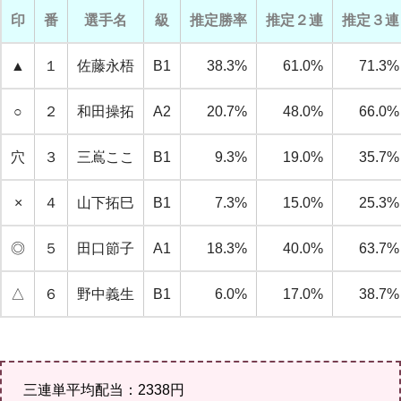
印
番
選手名
級
推定勝率
推定２連
推定３連
▲
１
佐藤永梧
B1
38.3%
61.0%
71.3%
○
２
和田操拓
A2
20.7%
48.0%
66.0%
穴
３
三嶌ここ
B1
9.3%
19.0%
35.7%
×
４
山下拓巳
B1
7.3%
15.0%
25.3%
◎
５
田口節子
A1
18.3%
40.0%
63.7%
△
６
野中義生
B1
6.0%
17.0%
38.7%
三連単平均配当：2338円