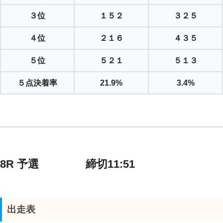
３位
１５２
３２５
４位
２１６
４３５
５位
５２１
５１３
５点決着率
21.9%
3.4%
8R 予選 締切11:51
出走表