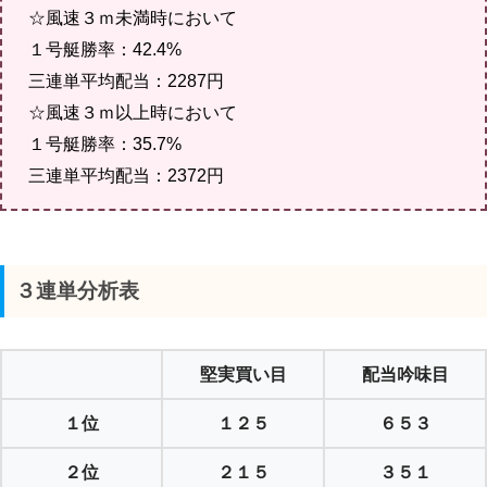
☆風速３ｍ未満時において
１号艇勝率：42.4%
三連単平均配当：2287円
☆風速３ｍ以上時において
１号艇勝率：35.7%
三連単平均配当：2372円
３連単分析表
堅実買い目
配当吟味目
１位
１２５
６５３
２位
２１５
３５１