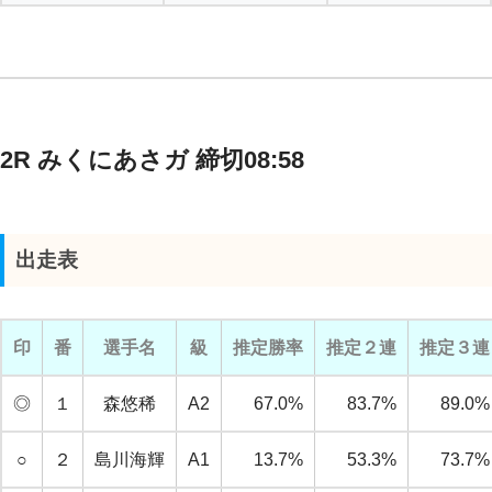
2R みくにあさガ 締切08:58
出走表
印
番
選手名
級
推定勝率
推定２連
推定３連
◎
１
森悠稀
A2
67.0%
83.7%
89.0%
○
２
島川海輝
A1
13.7%
53.3%
73.7%