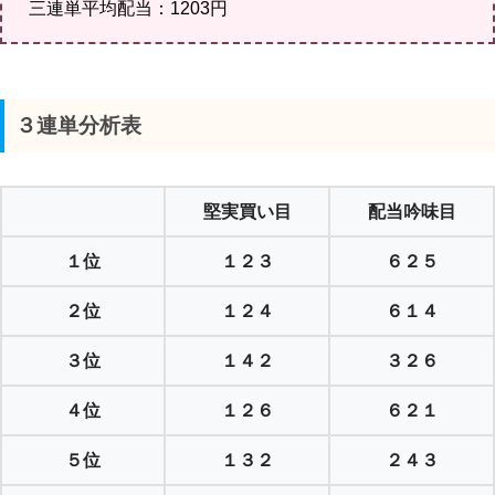
三連単平均配当：1203円
３連単分析表
堅実買い目
配当吟味目
１位
１２３
６２５
２位
１２４
６１４
３位
１４２
３２６
４位
１２６
６２１
５位
１３２
２４３