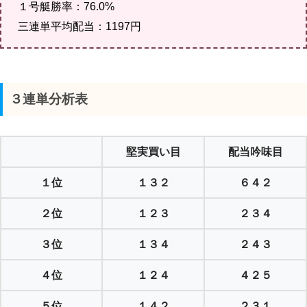
１号艇勝率：76.0%
三連単平均配当：1197円
３連単分析表
堅実買い目
配当吟味目
１位
１３２
６４２
２位
１２３
２３４
３位
１３４
２４３
４位
１２４
４２５
５位
１４２
２３１