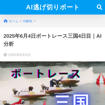
AI逃げ切りボート
ホーム
AI解析
2025年6月4日ボートレース三国4日目｜AI
分析
2025年6月4日