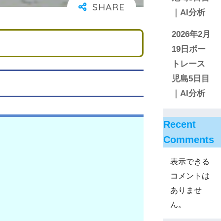
｜AI分析
2026年2月
19日ボー
トレース
児島5日目
｜AI分析
Recent
Comments
表示できる
コメントは
ありませ
ん。