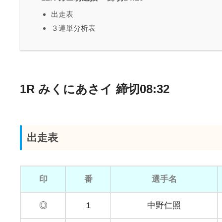
出走表
３連単分析表
1R みくにあさイ 締切08:32
出走表
印
番
選手名
◎
１
中野仁照