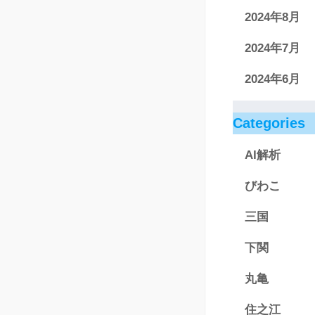
2024年8月
2024年7月
2024年6月
Categories
AI解析
びわこ
三国
下関
丸亀
住之江