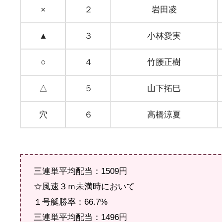
×
２
岩田凌
▲
３
小林愛実
○
４
竹腰正樹
△
５
山下拓巳
穴
６
高橋涼夏
三連単平均配当：1509円
☆風速３ｍ未満時において
１号艇勝率：66.7%
三連単平均配当：1496円