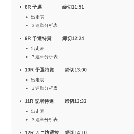
8R 予選 締切11:51
出走表
３連単分析表
9R 予選特賞 締切12:24
出走表
３連単分析表
10R 予選特賞 締切13:00
出走表
３連単分析表
11R 記者特選 締切13:33
出走表
３連単分析表
12R カニ坊選抜 締切14:10