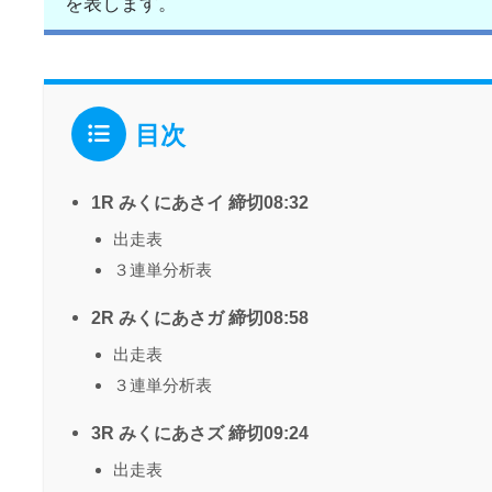
を表します。
目次
1R みくにあさイ 締切08:32
出走表
３連単分析表
2R みくにあさガ 締切08:58
出走表
３連単分析表
3R みくにあさズ 締切09:24
出走表