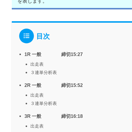
を表します。
目次
1R 一般 締切15:27
出走表
３連単分析表
2R 一般 締切15:52
出走表
３連単分析表
3R 一般 締切16:18
出走表