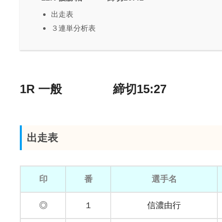
出走表
３連単分析表
1R 一般 締切15:27
出走表
印
番
選手名
◎
１
信濃由行