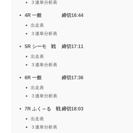
３連単分析表
4R 一般 締切16:44
出走表
３連単分析表
5R シーモ 戦 締切17:11
出走表
３連単分析表
6R 一般 締切17:36
出走表
３連単分析表
7R ふく～る 戦 締切18:03
出走表
３連単分析表