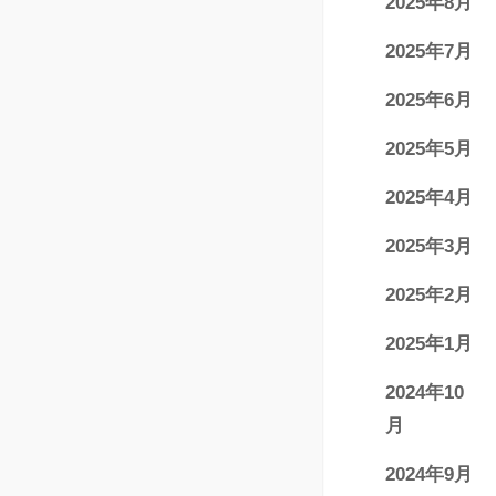
2025年8月
2025年7月
2025年6月
2025年5月
2025年4月
2025年3月
2025年2月
2025年1月
2024年10
月
2024年9月