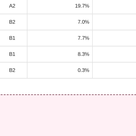
A2
19.7%
B2
7.0%
B1
7.7%
B1
8.3%
B2
0.3%