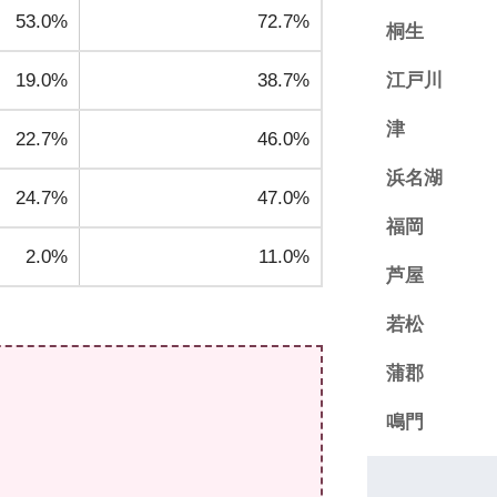
53.0%
72.7%
桐生
江戸川
19.0%
38.7%
津
22.7%
46.0%
浜名湖
24.7%
47.0%
福岡
2.0%
11.0%
芦屋
若松
蒲郡
鳴門