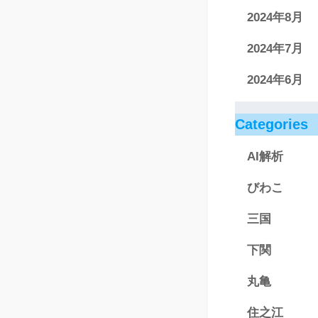
2024年8月
2024年7月
2024年6月
Categories
AI解析
びわこ
三国
下関
丸亀
住之江