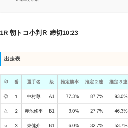
1R 朝トコ小判Ｒ 締切10:23
出走表
印
番
選手名
級
推定勝率
推定２連
推定３連
◎
１
中村尊
A1
77.3%
87.7%
93.0%
△
２
赤池修平
B1
3.0%
27.7%
46.3%
○
３
東健介
B1
6.0%
32.7%
53.7%