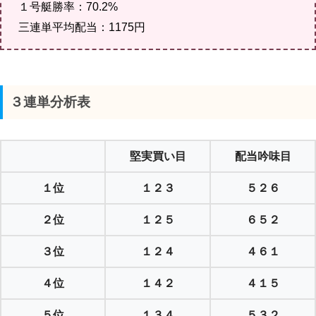
１号艇勝率：70.2%
三連単平均配当：1175円
３連単分析表
堅実買い目
配当吟味目
１位
１２３
５２６
２位
１２５
６５２
３位
１２４
４６１
４位
１４２
４１５
５位
１３４
５３２