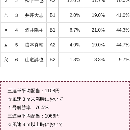
○
２
松下一也
A2
12.0%
51.7%
70.0%
△
３
井芹大志
B1
2.0%
19.0%
41.0%
×
４
酒井陽祐
B1
6.7%
21.0%
44.3%
▲
５
盛本真輔
A2
4.0%
19.0%
44.7%
穴
６
山道諄也
B2
1.3%
3.3%
9.7%
三連単平均配当：1108円
☆風速３ｍ未満時において
１号艇勝率：76.5%
三連単平均配当：1066円
☆風速３ｍ以上時において