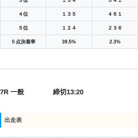
３位
１３４
５４１
４位
１３５
４６１
５位
１２４
２３６
５点決着率
39.5%
2.3%
7R 一般 締切13:20
出走表