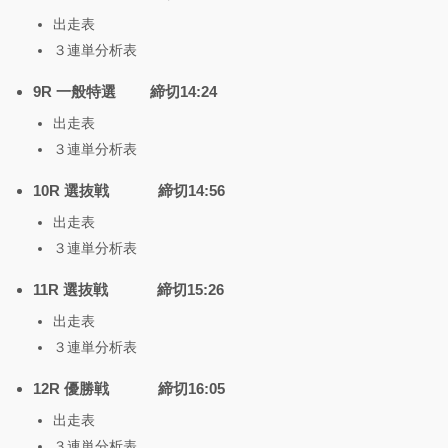
出走表
３連単分析表
9R 一般特選 締切14:24
出走表
３連単分析表
10R 選抜戦 締切14:56
出走表
３連単分析表
11R 選抜戦 締切15:26
出走表
３連単分析表
12R 優勝戦 締切16:05
出走表
３連単分析表