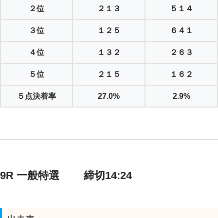
２位
２１３
５１４
３位
１２５
６４１
４位
１３２
２６３
５位
２１５
１６２
５点決着率
27.0%
2.9%
9R 一般特選 締切14:24