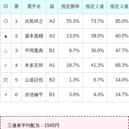
印
番
選手名
級
推定勝率
推定２連
推定３連
◎
１
吉島祥之
A2
55.3%
73.7%
85.0%
▲
２
盛本真輔
A2
13.0%
39.0%
60.0%
△
３
平岡重典
B1
8.7%
30.0%
47.7%
○
４
本多宏和
A1
18.7%
41.3%
68.3%
穴
５
山道諄也
B2
1.3%
6.7%
14.0%
×
６
赤池修平
B1
3.0%
9.3%
24.7%
三連単平均配当：1545円