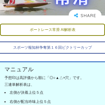
ボートレース常滑 AI解析表
スポーツ報知杯争奪第１６回ビクトリーカップ
マニュアル
予想印は高評価から順に「◎○▲△×穴」です。
三連単解析表は、
左側が決着上位５点
右側が配当吟味上位５点