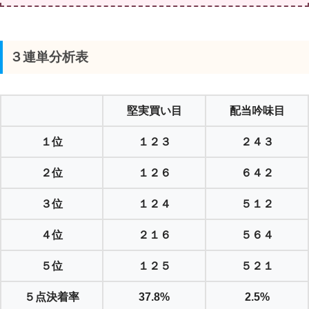
３連単分析表
堅実買い目
配当吟味目
１位
１２３
２４３
２位
１２６
６４２
３位
１２４
５１２
４位
２１６
５６４
５位
１２５
５２１
５点決着率
37.8%
2.5%