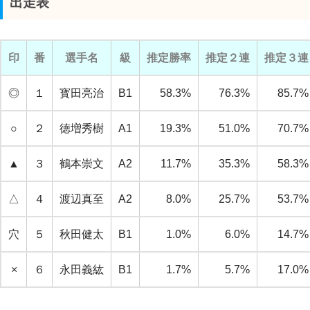
出走表
印
番
選手名
級
推定勝率
推定２連
推定３連
◎
１
寳田亮治
B1
58.3%
76.3%
85.7%
○
２
徳増秀樹
A1
19.3%
51.0%
70.7%
▲
３
鶴本崇文
A2
11.7%
35.3%
58.3%
△
４
渡辺真至
A2
8.0%
25.7%
53.7%
穴
５
秋田健太
B1
1.0%
6.0%
14.7%
×
６
永田義紘
B1
1.7%
5.7%
17.0%