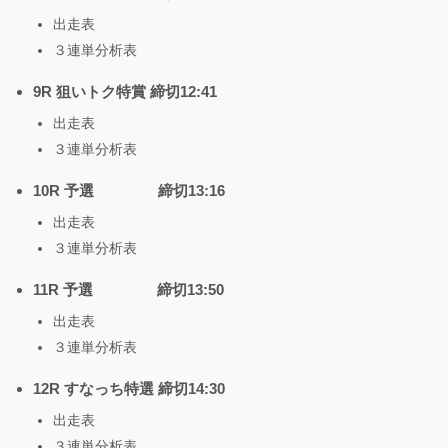
出走表
３連単分析表
9R 狙いトク特賞 締切12:41
出走表
３連単分析表
10R 予選 締切13:16
出走表
３連単分析表
11R 予選 締切13:50
出走表
３連単分析表
12R すなっち特選 締切14:30
出走表
３連単分析表