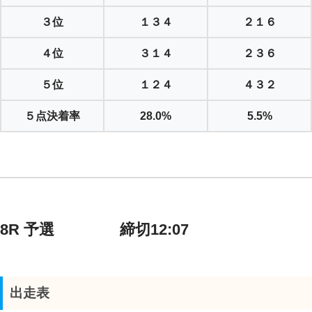
３位
１３４
２１６
４位
３１４
２３６
５位
１２４
４３２
５点決着率
28.0%
5.5%
8R 予選 締切12:07
出走表