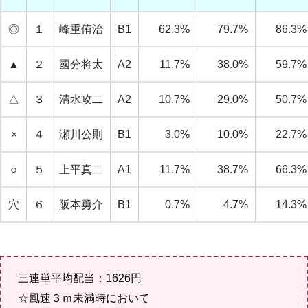
◎
１
峰重侑治
B1
62.3%
79.7%
86.3%
▲
２
國分将太
A2
11.7%
38.0%
59.7%
△
３
清水攻二
A2
10.7%
29.0%
50.7%
×
４
瀬川公則
B1
3.0%
10.0%
22.7%
○
５
上平真二
A1
11.7%
38.7%
66.3%
穴
６
阪本勇介
B1
0.7%
4.7%
14.3%
三連単平均配当：1626円
☆風速３ｍ未満時において