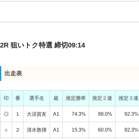
2R 狙いトク特選 締切09:14
出走表
印
番
選手名
級
推定勝率
推定２連
推定３連
◎
１
大須賀友
A1
74.3%
88.0%
92.3%
○
２
清水敦揮
A1
15.3%
60.0%
82.3%