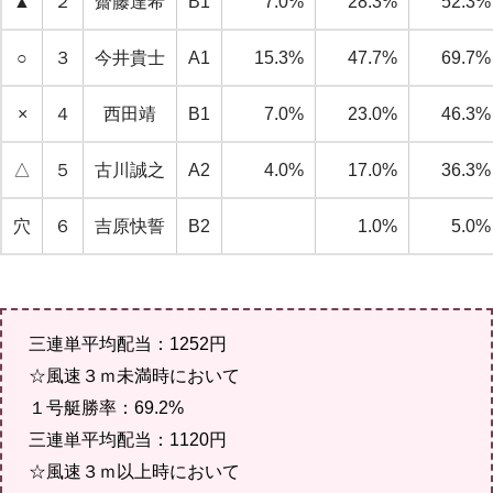
▲
２
齋藤達希
B1
7.0%
28.3%
52.3%
○
３
今井貴士
A1
15.3%
47.7%
69.7%
×
４
西田靖
B1
7.0%
23.0%
46.3%
△
５
古川誠之
A2
4.0%
17.0%
36.3%
穴
６
吉原快誓
B2
1.0%
5.0%
三連単平均配当：1252円
☆風速３ｍ未満時において
１号艇勝率：69.2%
三連単平均配当：1120円
☆風速３ｍ以上時において