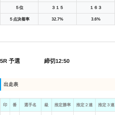
５位
３１５
１６３
５点決着率
32.7%
3.6%
5R 予選 締切12:50
出走表
印
番
選手名
級
推定勝率
推定２連
推定３連