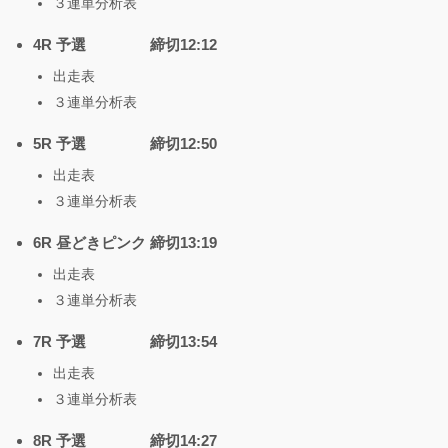
３連単分析表
4R 予選 締切12:12
出走表
３連単分析表
5R 予選 締切12:50
出走表
３連単分析表
6R 昼どきピンク 締切13:19
出走表
３連単分析表
7R 予選 締切13:54
出走表
３連単分析表
8R 予選 締切14:27