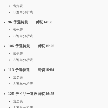
出走表
３連単分析表
9R 予選特賞 締切14:58
出走表
３連単分析表
10R 予選特賞 締切15:25
出走表
３連単分析表
11R 予選特選 締切15:54
出走表
３連単分析表
12R デイリー選抜 締切16:25
出走表
３連単分析表