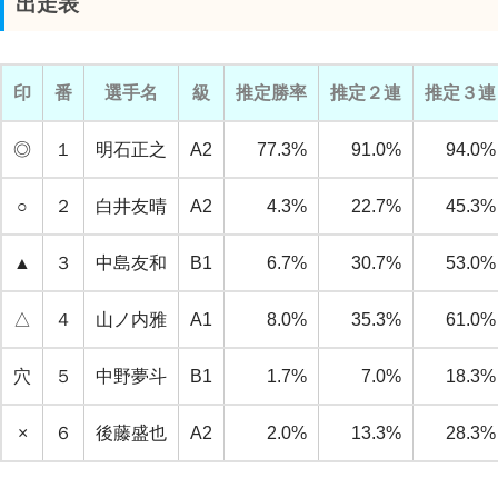
出走表
印
番
選手名
級
推定勝率
推定２連
推定３連
◎
１
明石正之
A2
77.3%
91.0%
94.0%
○
２
白井友晴
A2
4.3%
22.7%
45.3%
▲
３
中島友和
B1
6.7%
30.7%
53.0%
△
４
山ノ内雅
A1
8.0%
35.3%
61.0%
穴
５
中野夢斗
B1
1.7%
7.0%
18.3%
×
６
後藤盛也
A2
2.0%
13.3%
28.3%