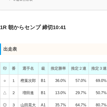
1R 朝からセンプ 締切10:41
出走表
印
番
選手名
級
推定勝率
推定２連
推定３連
○
１
樫葉次郎
B1
36.0%
57.0%
69.0%
△
２
増田進
B1
13.0%
29.7%
50.7%
◎
３
山田晃大
A1
35.7%
64.7%
80.7%