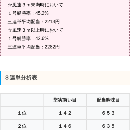
☆風速３ｍ未満時において
１号艇勝率：45.2%
三連単平均配当：2213円
☆風速３ｍ以上時において
１号艇勝率：42.6%
三連単平均配当：2282円
３連単分析表
堅実買い目
配当吟味目
１位
１４２
６５３
２位
１４６
６３５