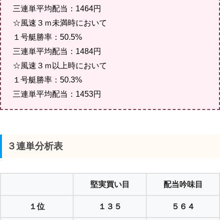
三連単平均配当：1464円
☆風速３ｍ未満時において
１号艇勝率：50.5%
三連単平均配当：1484円
☆風速３ｍ以上時において
１号艇勝率：50.3%
三連単平均配当：1453円
３連単分析表
堅実買い目
配当吟味目
１位
１３５
５６４