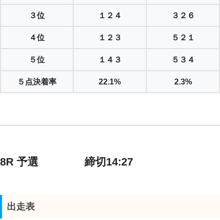
３位
１２４
３２６
４位
１２３
５２１
５位
１４３
５３４
５点決着率
22.1%
2.3%
8R 予選 締切14:27
出走表