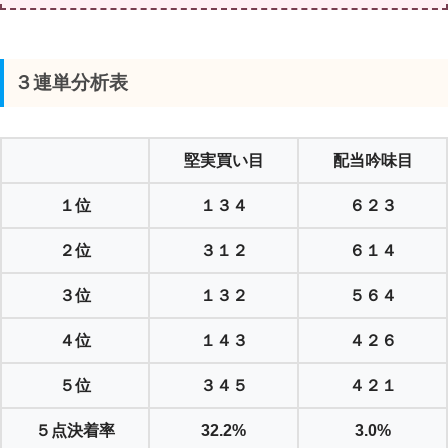
３連単分析表
堅実買い目
配当吟味目
１位
１３４
６２３
２位
３１２
６１４
３位
１３２
５６４
４位
１４３
４２６
５位
３４５
４２１
５点決着率
32.2%
3.0%