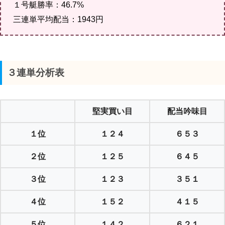
１号艇勝率：46.7%
三連単平均配当：1943円
３連単分析表
堅実買い目
配当吟味目
１位
１２４
６５３
２位
１２５
６４５
３位
１２３
３５１
４位
１５２
４１５
５位
１４２
６２１