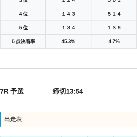
３位
１２４
５６１
４位
１４３
５１４
５位
１３４
１３６
５点決着率
45.3%
4.7%
7R 予選 締切13:54
出走表