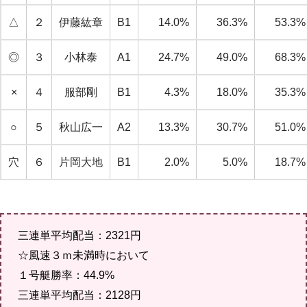
△
２
伊藤紘章
B1
14.0%
36.3%
53.3%
◎
３
小林泰
A1
24.7%
49.0%
68.3%
×
４
服部剛
B1
4.3%
18.0%
35.3%
○
５
秋山広一
A2
13.3%
30.7%
51.0%
穴
６
片岡大地
B1
2.0%
5.0%
18.7%
三連単平均配当：2321円
☆風速３ｍ未満時において
１号艇勝率：44.9%
三連単平均配当：2128円