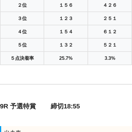
２位
１５６
４２６
３位
１２３
２５１
４位
１５４
６１２
５位
１３２
５２１
５点決着率
25.7%
3.3%
9R 予選特賞 締切18:55