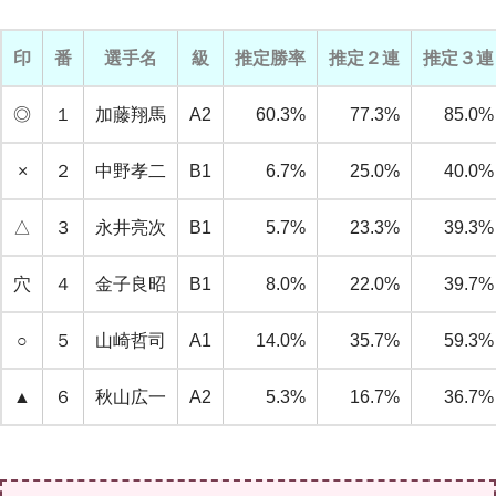
印
番
選手名
級
推定勝率
推定２連
推定３連
◎
１
加藤翔馬
A2
60.3%
77.3%
85.0%
×
２
中野孝二
B1
6.7%
25.0%
40.0%
△
３
永井亮次
B1
5.7%
23.3%
39.3%
穴
４
金子良昭
B1
8.0%
22.0%
39.7%
○
５
山崎哲司
A1
14.0%
35.7%
59.3%
▲
６
秋山広一
A2
5.3%
16.7%
36.7%