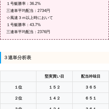
１号艇勝率：36.2%
三連単平均配当：2734円
☆風速３ｍ以上時において
１号艇勝率：43.7%
三連単平均配当：2376円
３連単分析表
堅実買い目
配当吟味目
１位
１５２
３６５
２位
１４２
６５１