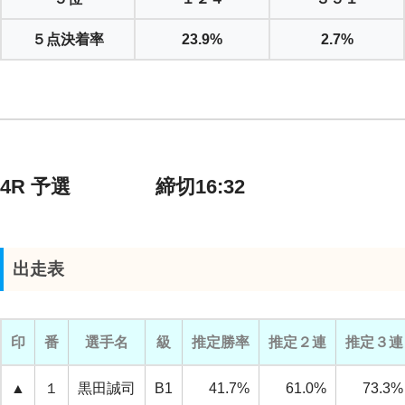
５点決着率
23.9%
2.7%
4R 予選 締切16:32
出走表
印
番
選手名
級
推定勝率
推定２連
推定３連
▲
１
黒田誠司
B1
41.7%
61.0%
73.3%