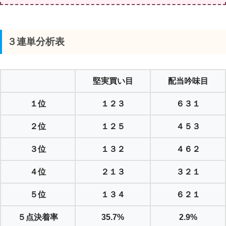
３連単分析表
堅実買い目
配当吟味目
１位
１２３
６３１
２位
１２５
４５３
３位
１３２
４６２
４位
２１３
３２１
５位
１３４
６２１
５点決着率
35.7%
2.9%