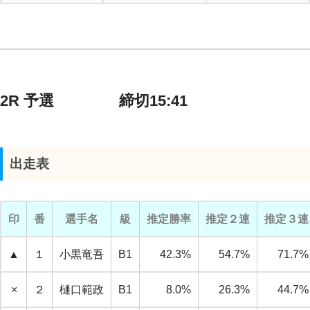
2R 予選 締切15:41
出走表
印
番
選手名
級
推定勝率
推定２連
推定３連
▲
１
小黒竜吾
B1
42.3%
54.7%
71.7%
×
２
樋口範政
B1
8.0%
26.3%
44.7%