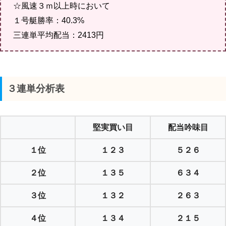
☆風速３ｍ以上時において
１号艇勝率：40.3%
三連単平均配当：2413円
３連単分析表
堅実買い目
配当吟味目
１位
１２３
５２６
２位
１３５
６３４
３位
１３２
２６３
４位
１３４
２１５