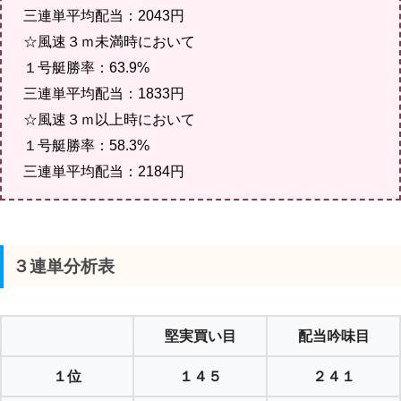
三連単平均配当：2043円
☆風速３ｍ未満時において
１号艇勝率：63.9%
三連単平均配当：1833円
☆風速３ｍ以上時において
１号艇勝率：58.3%
三連単平均配当：2184円
３連単分析表
堅実買い目
配当吟味目
１位
１４５
２４１