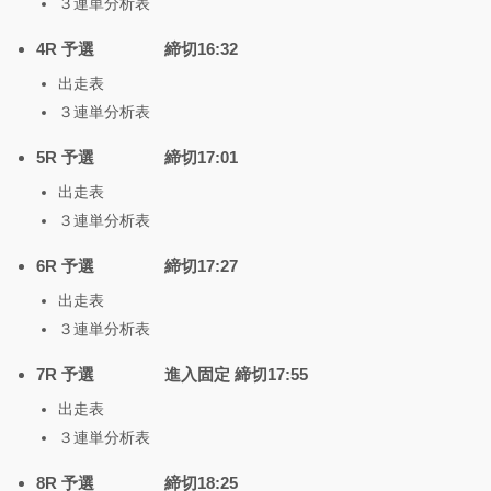
３連単分析表
4R 予選 締切16:32
出走表
３連単分析表
5R 予選 締切17:01
出走表
３連単分析表
6R 予選 締切17:27
出走表
３連単分析表
7R 予選 進入固定 締切17:55
出走表
３連単分析表
8R 予選 締切18:25