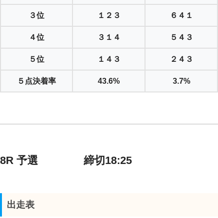
３位
１２３
６４１
４位
３１４
５４３
５位
１４３
２４３
５点決着率
43.6%
3.7%
8R 予選 締切18:25
出走表