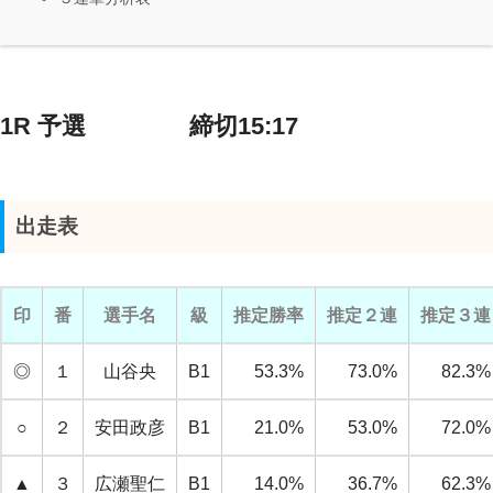
1R 予選 締切15:17
出走表
印
番
選手名
級
推定勝率
推定２連
推定３連
◎
１
山谷央
B1
53.3%
73.0%
82.3%
○
２
安田政彦
B1
21.0%
53.0%
72.0%
▲
３
広瀬聖仁
B1
14.0%
36.7%
62.3%