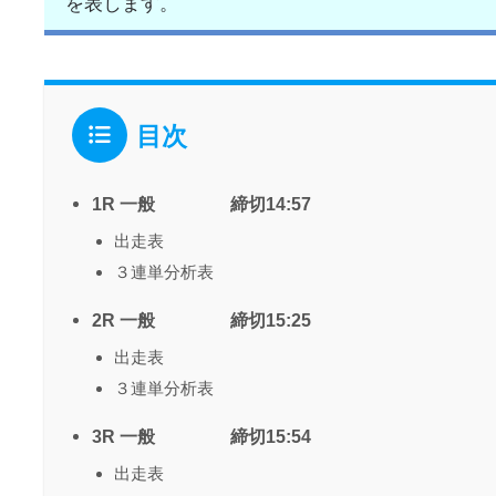
を表します。
目次
1R 一般 締切14:57
出走表
３連単分析表
2R 一般 締切15:25
出走表
３連単分析表
3R 一般 締切15:54
出走表