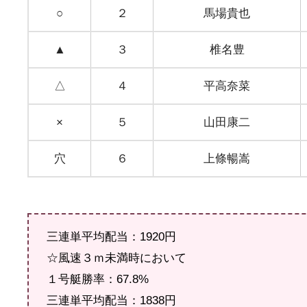
○
２
馬場貴也
▲
３
椎名豊
△
４
平高奈菜
×
５
山田康二
穴
６
上條暢嵩
三連単平均配当：1920円
☆風速３ｍ未満時において
１号艇勝率：67.8%
三連単平均配当：1838円