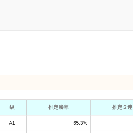
級
推定勝率
推定２連
A1
65.3%