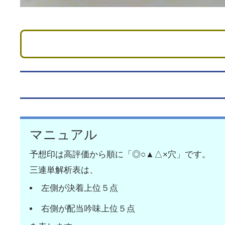
マニュアル
予想印は高評価から順に「◎○▲△×穴」です。
三連単解析表は、
左側が決着上位５点
右側が配当吟味上位５点