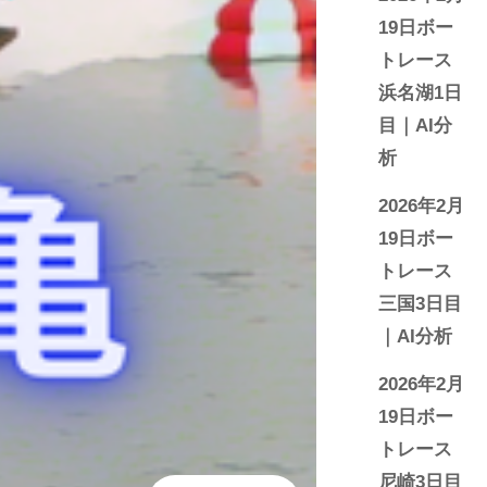
19日ボー
トレース
浜名湖1日
目｜AI分
析
2026年2月
19日ボー
トレース
三国3日目
｜AI分析
2026年2月
19日ボー
トレース
尼崎3日目