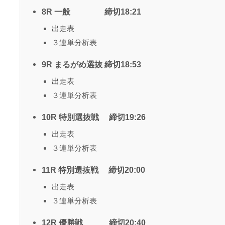
8R 一般 締切18:21
出走表
３連単分析表
9R まるがめ選抜 締切18:53
出走表
３連単分析表
10R 特別選抜戦 締切19:26
出走表
３連単分析表
11R 特別選抜戦 締切20:00
出走表
３連単分析表
12R 優勝戦 締切20:40