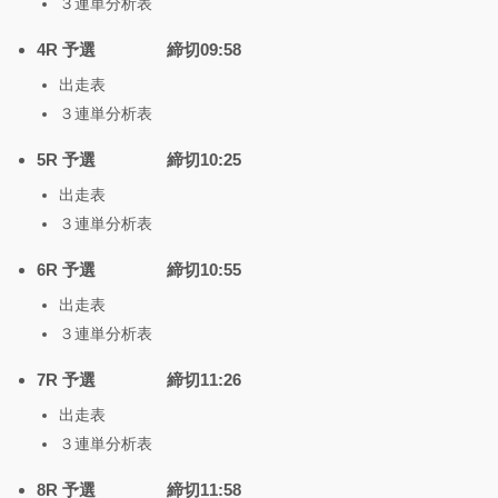
３連単分析表
4R 予選 締切09:58
出走表
３連単分析表
5R 予選 締切10:25
出走表
３連単分析表
6R 予選 締切10:55
出走表
３連単分析表
7R 予選 締切11:26
出走表
３連単分析表
8R 予選 締切11:58