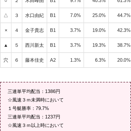
○
２
木田峰由
B1
9.7%
40.3%
61.3%
△
３
水口由紀
B1
7.0%
25.0%
44.7%
×
４
金子貴志
B1
3.7%
19.0%
42.3%
▲
５
西川新太
B1
3.7%
19.3%
38.7%
穴
６
藤本佳史
A2
1.3%
6.3%
20.0%
三連単平均配当：1386円
☆風速３ｍ未満時において
１号艇勝率：79.7%
三連単平均配当：1237円
☆風速３ｍ以上時において