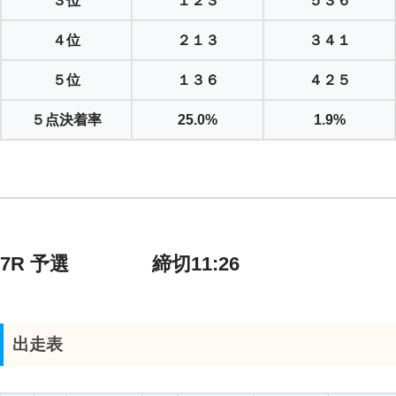
３位
１２３
５３６
４位
２１３
３４１
５位
１３６
４２５
５点決着率
25.0%
1.9%
7R 予選 締切11:26
出走表