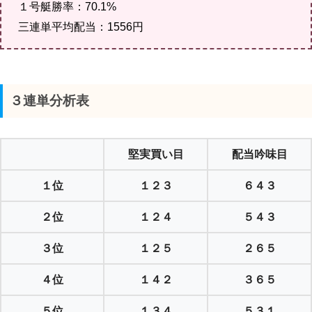
１号艇勝率：70.1%
三連単平均配当：1556円
３連単分析表
堅実買い目
配当吟味目
１位
１２３
６４３
２位
１２４
５４３
３位
１２５
２６５
４位
１４２
３６５
５位
１３４
５３１