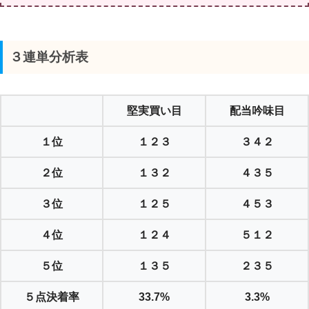
３連単分析表
堅実買い目
配当吟味目
１位
１２３
３４２
２位
１３２
４３５
３位
１２５
４５３
４位
１２４
５１２
５位
１３５
２３５
５点決着率
33.7%
3.3%