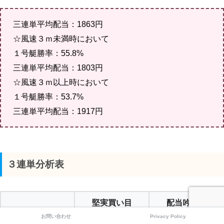
三連単平均配当：1863円
☆風速３ｍ未満時において
１号艇勝率：55.8%
三連単平均配当：1803円
☆風速３ｍ以上時において
１号艇勝率：53.7%
三連単平均配当：1917円
３連単分析表
堅実買い目
配当吟味目
お問い合わせ
Privacy Policy