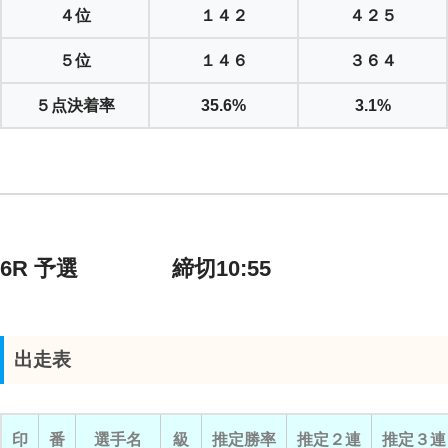
４位
１４２
４２５
５位
１４６
３６４
５点決着率
35.6%
3.1%
6R 予選 締切10:55
出走表
印
番
選手名
級
推定勝率
推定２連
推定３連