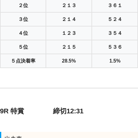
２位
２１３
３６１
３位
２１４
５２４
４位
１２３
３５４
５位
２１５
５３６
５点決着率
28.5%
1.5%
9R 特賞 締切12:31