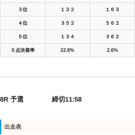
３位
１３２
１６３
４位
３５２
５６２
５位
１３４
３６２
５点決着率
22.8%
2.6%
8R 予選 締切11:58
出走表