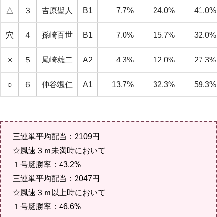
△
３
吉原聖人
B1
7.7%
24.0%
41.0%
穴
４
孫崎百世
B1
7.0%
15.7%
32.0%
×
５
尾崎雄二
A2
4.3%
12.0%
27.3%
○
６
仲谷颯仁
A1
13.7%
32.3%
59.3%
三連単平均配当：2109円
☆風速３ｍ未満時において
１号艇勝率：43.2%
三連単平均配当：2047円
☆風速３ｍ以上時において
１号艇勝率：46.6%