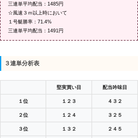
三連単平均配当：1485円
☆風速３ｍ以上時において
１号艇勝率：71.4%
三連単平均配当：1491円
３連単分析表
堅実買い目
配当吟味目
１位
１２３
４３２
２位
１２４
３２５
３位
１３２
２４５