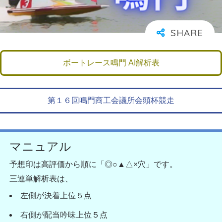
ボートレース鳴門 AI解析表
第１６回鳴門商工会議所会頭杯競走
マニュアル
予想印は高評価から順に「◎○▲△×穴」です。
三連単解析表は、
左側が決着上位５点
右側が配当吟味上位５点