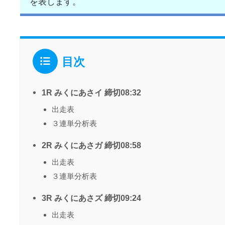
を表します。
目次
1R みくにあさイ 締切08:32
出走表
３連単分析表
2R みくにあさガ 締切08:58
出走表
３連単分析表
3R みくにあさズ 締切09:24
出走表