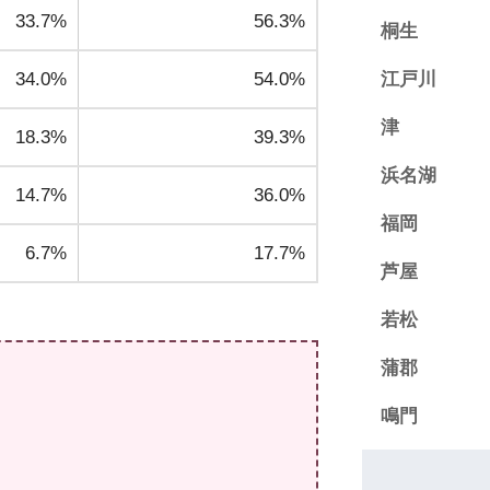
33.7%
56.3%
桐生
江戸川
34.0%
54.0%
津
18.3%
39.3%
浜名湖
14.7%
36.0%
福岡
6.7%
17.7%
芦屋
若松
蒲郡
鳴門