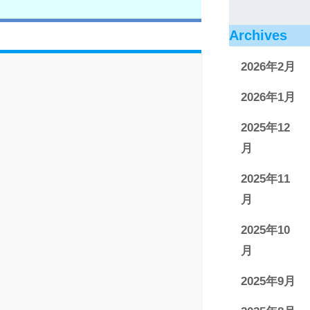
Archives
2026年2月
2026年1月
2025年12
月
2025年11
月
2025年10
月
2025年9月