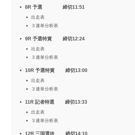
8R 予選 締切11:51
出走表
３連単分析表
9R 予選特賞 締切12:24
出走表
３連単分析表
10R 予選特賞 締切13:00
出走表
３連単分析表
11R 記者特選 締切13:33
出走表
３連単分析表
12R 三国選抜 締切14:10