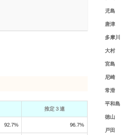
児島
唐津
多摩川
大村
宮島
尼崎
常滑
平和島
推定３連
徳山
92.7%
96.7%
戸田