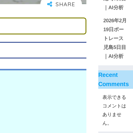
｜AI分析
2026年2月
19日ボー
トレース
児島5日目
｜AI分析
Recent
Comments
表示できる
コメントは
ありませ
ん。