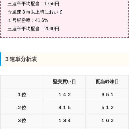
三連単平均配当：1756円
☆風速３ｍ以上時において
１号艇勝率：41.6%
三連単平均配当：2040円
３連単分析表
堅実買い目
配当吟味目
１位
１４２
３５１
２位
４１５
５１２
３位
１３４
１６２