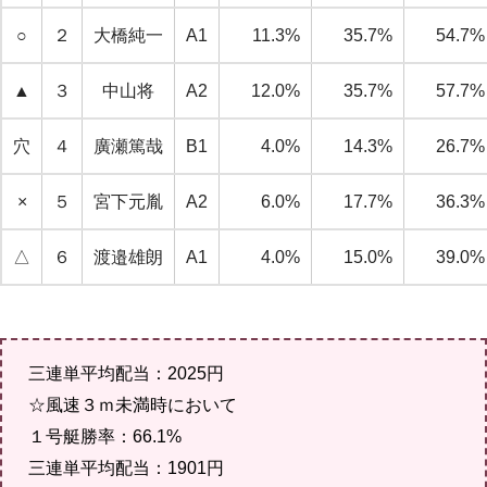
○
２
大橋純一
A1
11.3%
35.7%
54.7%
▲
３
中山将
A2
12.0%
35.7%
57.7%
穴
４
廣瀬篤哉
B1
4.0%
14.3%
26.7%
×
５
宮下元胤
A2
6.0%
17.7%
36.3%
△
６
渡邉雄朗
A1
4.0%
15.0%
39.0%
三連単平均配当：2025円
☆風速３ｍ未満時において
１号艇勝率：66.1%
三連単平均配当：1901円