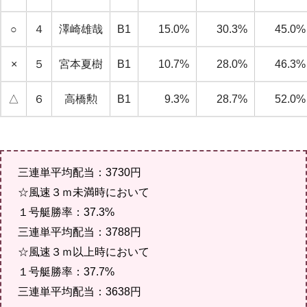
○
４
澤崎雄哉
B1
15.0%
30.3%
45.0%
×
５
宮本夏樹
B1
10.7%
28.0%
46.3%
△
６
高橋勲
B1
9.3%
28.7%
52.0%
三連単平均配当：3730円
☆風速３ｍ未満時において
１号艇勝率：37.3%
三連単平均配当：3788円
☆風速３ｍ以上時において
１号艇勝率：37.7%
三連単平均配当：3638円