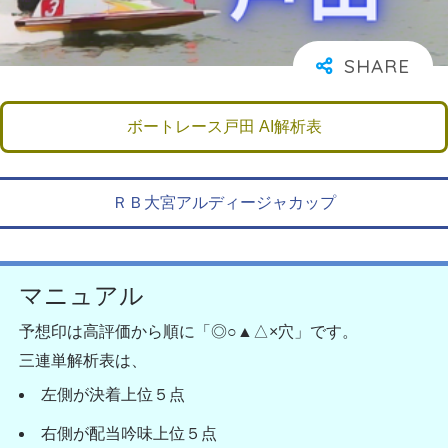
ボートレース戸田 AI解析表
ＲＢ大宮アルディージャカップ
マニュアル
予想印は高評価から順に「◎○▲△×穴」です。
三連単解析表は、
左側が決着上位５点
右側が配当吟味上位５点