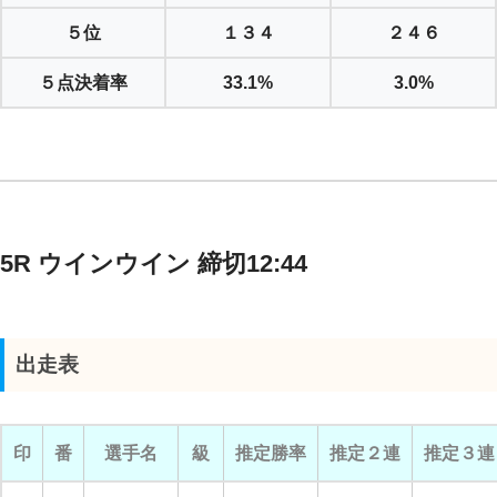
５位
１３４
２４６
５点決着率
33.1%
3.0%
5R ウインウイン 締切12:44
出走表
印
番
選手名
級
推定勝率
推定２連
推定３連