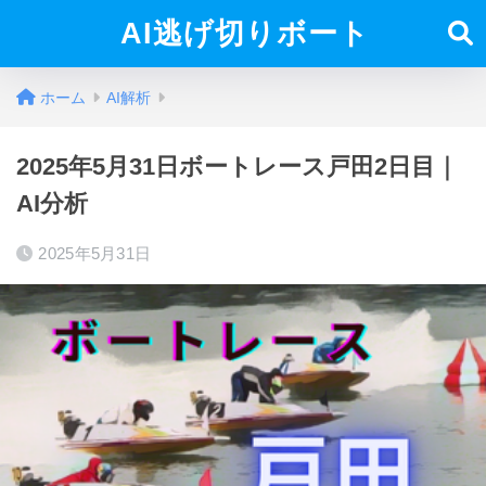
AI逃げ切りボート
ホーム
AI解析
2025年5月31日ボートレース戸田2日目｜
AI分析
2025年5月31日