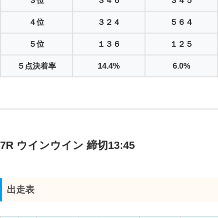
３位
３４６
３４５
４位
３２４
５６４
５位
１３６
１２５
５点決着率
14.4%
6.0%
7R ウインウイン 締切13:45
出走表