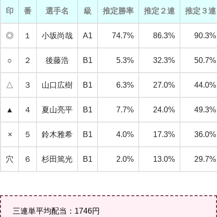
印
番
選手名
級
推定勝率
推定２連
推定３連
◎
１
小坂尚哉
A1
74.7%
86.3%
90.3%
○
２
後藤浩
B1
5.3%
32.3%
50.7%
△
３
山口広樹
B1
6.3%
27.0%
44.0%
▲
４
夏山亮平
B1
7.7%
24.0%
49.3%
×
５
鈴木雅希
B1
4.0%
17.3%
36.0%
穴
６
杉田篤光
B1
2.0%
13.0%
29.7%
三連単平均配当：1746円