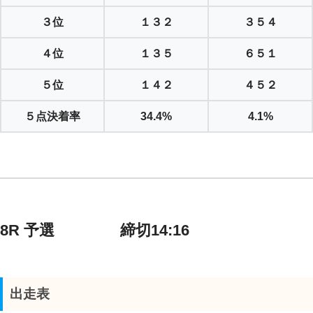
３位
１３２
３５４
４位
１３５
６５１
５位
１４２
４５２
５点決着率
34.4%
4.1%
8R 予選 締切14:16
出走表