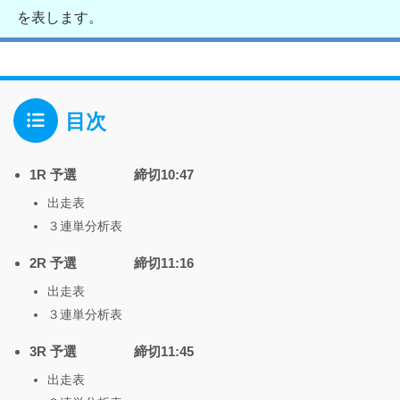
を表します。
目次
1R 予選 締切10:47
出走表
３連単分析表
2R 予選 締切11:16
出走表
３連単分析表
3R 予選 締切11:45
出走表