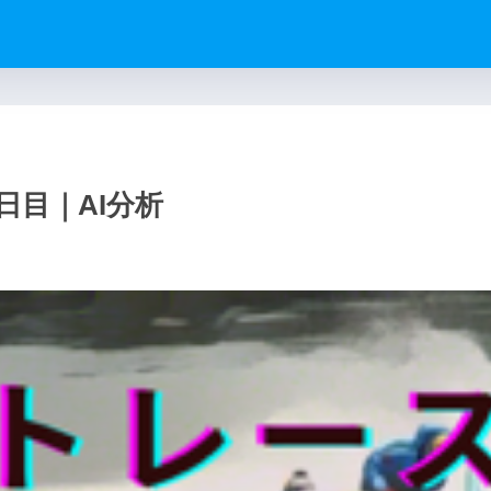
日目｜AI分析