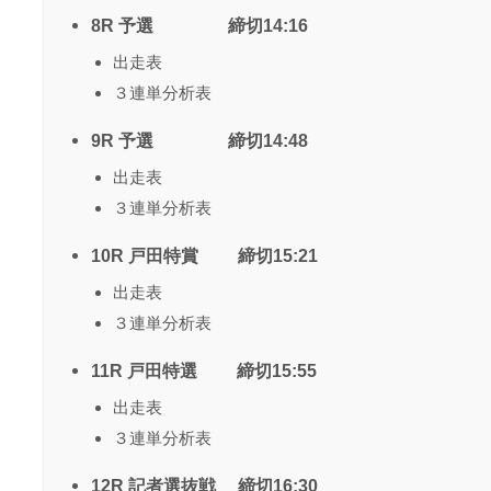
8R 予選 締切14:16
出走表
３連単分析表
9R 予選 締切14:48
出走表
３連単分析表
10R 戸田特賞 締切15:21
出走表
３連単分析表
11R 戸田特選 締切15:55
出走表
３連単分析表
12R 記者選抜戦 締切16:30