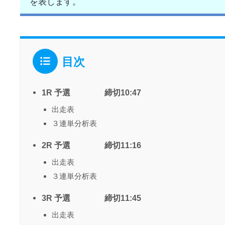
を表します。
目次
1R 予選 締切10:47
出走表
３連単分析表
2R 予選 締切11:16
出走表
３連単分析表
3R 予選 締切11:45
出走表