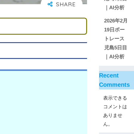
｜AI分析
2026年2月
19日ボー
トレース
児島5日目
｜AI分析
Recent
Comments
表示できる
コメントは
ありませ
ん。