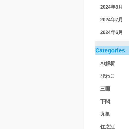
2024年8月
2024年7月
2024年6月
Categories
AI解析
びわこ
三国
下関
丸亀
住之江