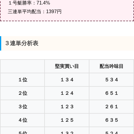
１号艇勝率：71.4%
三連単平均配当：1397円
３連単分析表
堅実買い目
配当吟味目
１位
１３４
５３４
２位
１２４
６５１
３位
１２３
２６１
４位
１２５
６３５
５位
１３２
５２４