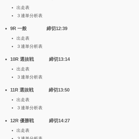
出走表
３連単分析表
9R 一般 締切12:39
出走表
３連単分析表
10R 選抜戦 締切13:14
出走表
３連単分析表
11R 選抜戦 締切13:50
出走表
３連単分析表
12R 優勝戦 締切14:27
出走表
３連単分析表