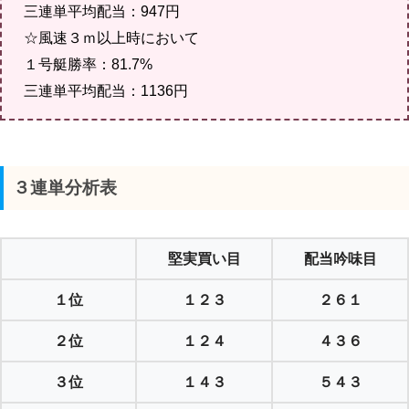
三連単平均配当：947円
☆風速３ｍ以上時において
１号艇勝率：81.7%
三連単平均配当：1136円
３連単分析表
堅実買い目
配当吟味目
１位
１２３
２６１
２位
１２４
４３６
３位
１４３
５４３