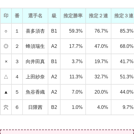
印
番
選手名
級
推定勝率
推定２連
推定３連
○
１
喜多須杏
B1
59.3%
76.7%
85.3%
◎
２
蜂須瑞生
A2
17.7%
47.0%
68.0%
×
３
向井田真
B1
3.7%
19.7%
41.7%
△
４
上田紗奈
A2
11.3%
32.7%
51.3%
▲
５
魚谷香織
A2
7.0%
20.0%
44.0%
穴
６
日隈茜
B2
1.0%
4.0%
9.7%