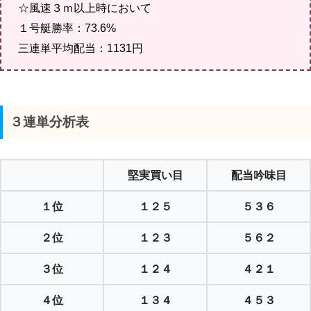
☆風速３ｍ以上時において
１号艇勝率：73.6%
三連単平均配当：1131円
３連単分析表
堅実買い目
配当吟味目
１位
１２５
５３６
２位
１２３
５６２
３位
１２４
４２１
４位
１３４
４５３