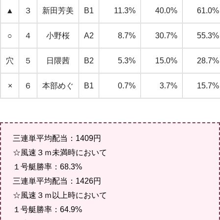
▲
３
新田芳美
B1
11.3%
40.0%
61.0%
○
４
小野桜
A2
8.7%
30.7%
55.3%
穴
５
日隈茜
B2
5.3%
15.0%
28.7%
×
６
本部めぐ
B1
0.7%
3.7%
15.7%
三連単平均配当：1409円
☆風速３ｍ未満時において
１号艇勝率：68.3%
三連単平均配当：1426円
☆風速３ｍ以上時において
１号艇勝率：64.9%