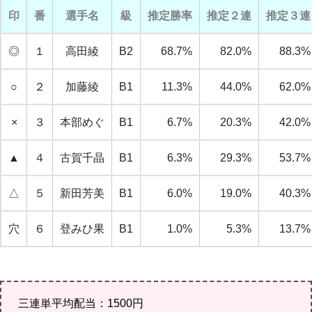
印
番
選手名
級
推定勝率
推定２連
推定３連
◎
１
高田綾
B2
68.7%
82.0%
88.3%
○
２
加藤綾
B1
11.3%
44.0%
62.0%
×
３
本部めぐ
B1
6.7%
20.3%
42.0%
▲
４
古賀千晶
B1
6.3%
29.3%
53.7%
△
５
新田芳美
B1
6.0%
19.0%
40.3%
穴
６
登みひ果
B1
1.0%
5.3%
13.7%
三連単平均配当：1500円