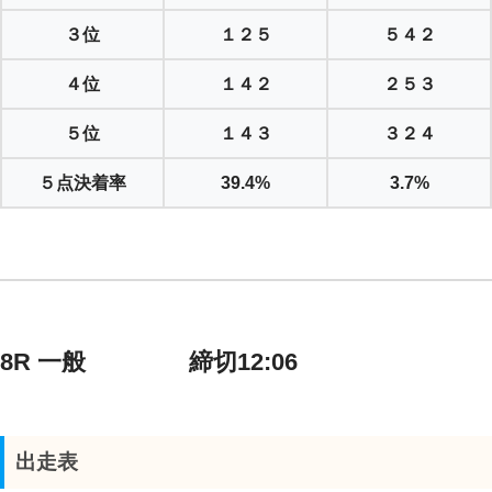
３位
１２５
５４２
４位
１４２
２５３
５位
１４３
３２４
５点決着率
39.4%
3.7%
8R 一般 締切12:06
出走表