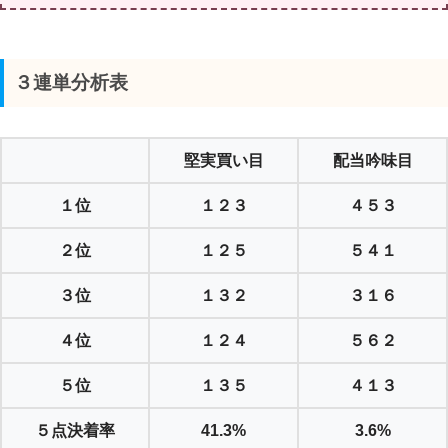
３連単分析表
堅実買い目
配当吟味目
１位
１２３
４５３
２位
１２５
５４１
３位
１３２
３１６
４位
１２４
５６２
５位
１３５
４１３
５点決着率
41.3%
3.6%