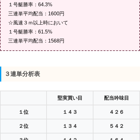
１号艇勝率：64.3%
三連単平均配当：1600円
☆風速３ｍ以上時において
１号艇勝率：61.5%
三連単平均配当：1568円
３連単分析表
堅実買い目
配当吟味目
１位
１４３
４２６
２位
１３４
５４２