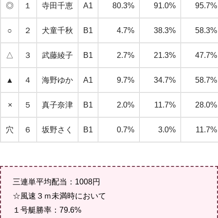
◎
１
寺田千恵
A1
80.3%
91.0%
95.7%
○
２
犬童千秋
B1
4.7%
38.3%
58.3%
△
３
武藤綾子
B1
2.7%
21.3%
47.7%
▲
４
海野ゆか
A1
9.7%
34.7%
58.7%
×
５
真子奈津
B1
2.0%
11.7%
28.0%
穴
６
坂野さく
B1
0.7%
3.0%
11.7%
三連単平均配当：1008円
☆風速３ｍ未満時において
１号艇勝率：79.6%