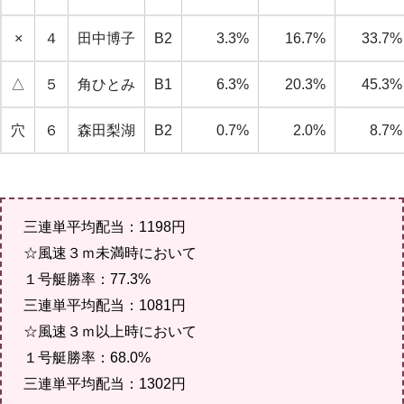
×
４
田中博子
B2
3.3%
16.7%
33.7%
△
５
角ひとみ
B1
6.3%
20.3%
45.3%
穴
６
森田梨湖
B2
0.7%
2.0%
8.7%
三連単平均配当：1198円
☆風速３ｍ未満時において
１号艇勝率：77.3%
三連単平均配当：1081円
☆風速３ｍ以上時において
１号艇勝率：68.0%
三連単平均配当：1302円