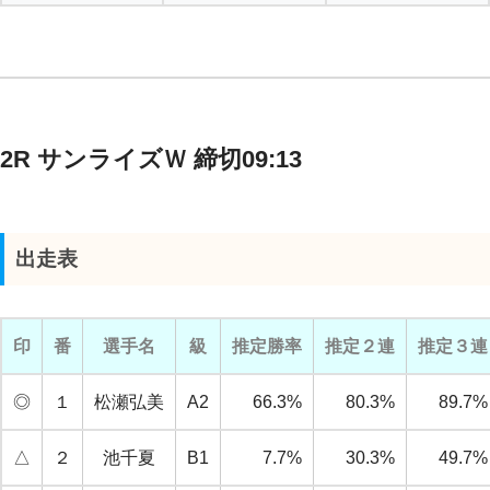
2R サンライズＷ 締切09:13
出走表
印
番
選手名
級
推定勝率
推定２連
推定３連
◎
１
松瀬弘美
A2
66.3%
80.3%
89.7%
△
２
池千夏
B1
7.7%
30.3%
49.7%