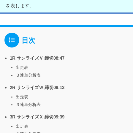
を表します。
目次
1R サンライズＶ 締切08:47
出走表
３連単分析表
2R サンライズＷ 締切09:13
出走表
３連単分析表
3R サンライズＸ 締切09:39
出走表