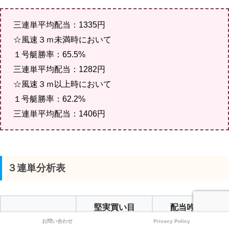
三連単平均配当：1335円
☆風速３ｍ未満時において
１号艇勝率：65.5%
三連単平均配当：1282円
☆風速３ｍ以上時において
１号艇勝率：62.2%
三連単平均配当：1406円
３連単分析表
堅実買い目
配当吟味目
お問い合わせ
Privacy Policy