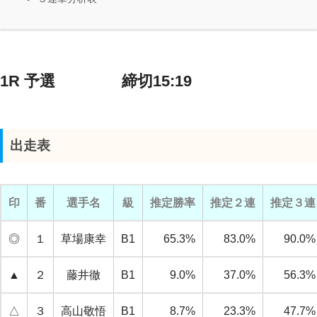
1R 予選 締切15:19
出走表
印
番
選手名
級
推定勝率
推定２連
推定３連
◎
１
草場康幸
B1
65.3%
83.0%
90.0%
▲
２
藤井徹
B1
9.0%
37.0%
56.3%
△
３
高山敬悟
B1
8.7%
23.3%
47.7%