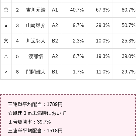
◎
２
吉川元浩
A1
40.7%
67.3%
80.7%
▲
３
山崎昂介
A2
9.7%
29.3%
50.7%
穴
４
川辺郭人
B2
2.3%
10.0%
25.3%
△
５
渡部悟
A2
6.7%
19.3%
39.0%
×
６
門間雄大
B1
1.7%
11.0%
29.7%
三連単平均配当：1789円
☆風速３ｍ未満時において
１号艇勝率：39.7%
三連単平均配当：1518円