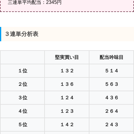
三連単平均配当：2345円
３連単分析表
堅実買い目
配当吟味目
１位
１３２
５１４
２位
１３６
５６３
３位
１２４
４３６
４位
１２３
２６４
５位
１４２
２４３