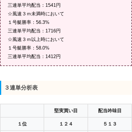
三連単平均配当：1541円
☆風速３ｍ未満時において
１号艇勝率：56.3%
三連単平均配当：1716円
☆風速３ｍ以上時において
１号艇勝率：58.0%
三連単平均配当：1412円
３連単分析表
堅実買い目
配当吟味目
１位
１２４
５１３