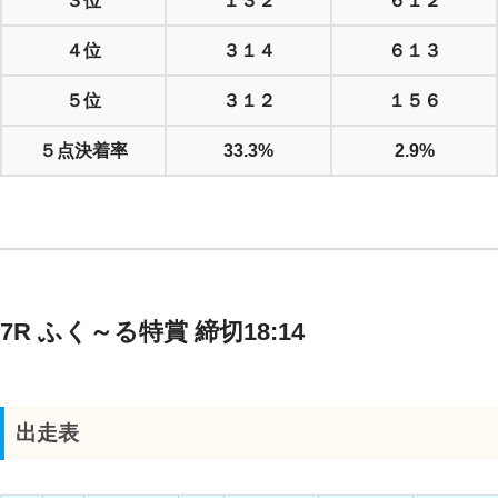
３位
１３２
６１２
４位
３１４
６１３
５位
３１２
１５６
５点決着率
33.3%
2.9%
7R ふく～る特賞 締切18:14
出走表