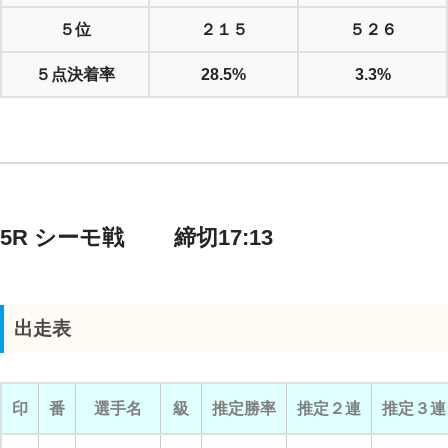
５位
２１５
５２６
５点決着率
28.5%
3.3%
5R シーモ戦 締切17:13
出走表
印
番
選手名
級
推定勝率
推定２連
推定３連