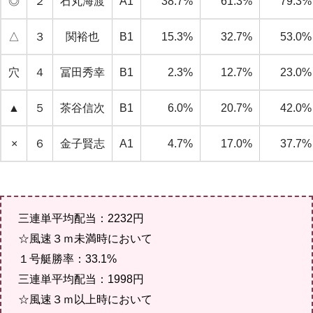
◎
２
石丸海渡
A1
38.7%
61.3%
79.3%
△
３
関裕也
B1
15.3%
32.7%
53.0%
穴
４
冨田秀幸
B1
2.3%
12.7%
23.0%
▲
５
茶谷信次
B1
6.0%
20.7%
42.0%
×
６
金子賢志
A1
4.7%
17.0%
37.7%
三連単平均配当：2232円
☆風速３ｍ未満時において
１号艇勝率：33.1%
三連単平均配当：1998円
☆風速３ｍ以上時において