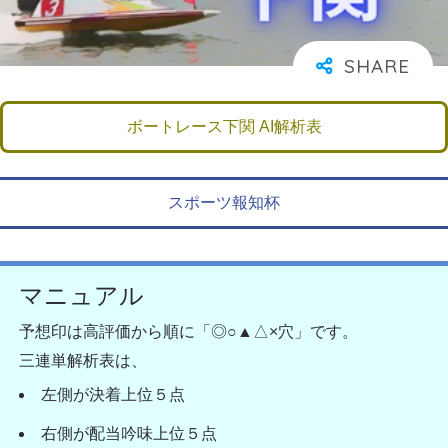
ボートレース下関 AI解析表
スポーツ報知杯
マニュアル
予想印は高評価から順に「◎○▲△×穴」です。
三連単解析表は、
左側が決着上位５点
右側が配当吟味上位５点