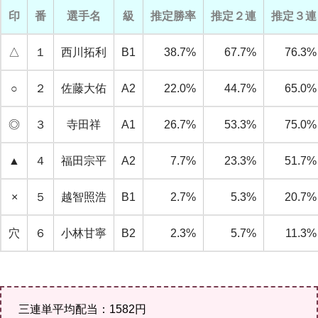
印
番
選手名
級
推定勝率
推定２連
推定３連
△
１
西川拓利
B1
38.7%
67.7%
76.3%
○
２
佐藤大佑
A2
22.0%
44.7%
65.0%
◎
３
寺田祥
A1
26.7%
53.3%
75.0%
▲
４
福田宗平
A2
7.7%
23.3%
51.7%
×
５
越智照浩
B1
2.7%
5.3%
20.7%
穴
６
小林甘寧
B2
2.3%
5.7%
11.3%
三連単平均配当：1582円