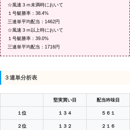
☆風速３ｍ未満時において
１号艇勝率：38.4%
三連単平均配当：1462円
☆風速３ｍ以上時において
１号艇勝率：39.0%
三連単平均配当：1716円
３連単分析表
堅実買い目
配当吟味目
１位
１３４
５６１
２位
１３２
２１６