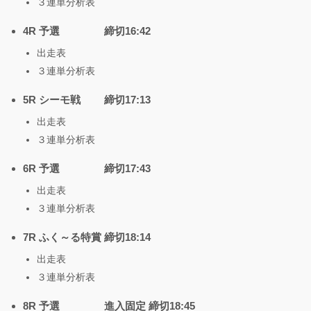
３連単分析表
4R 予選 締切16:42
出走表
３連単分析表
5R シーモ戦 締切17:13
出走表
３連単分析表
6R 予選 締切17:43
出走表
３連単分析表
7R ふく～る特賞 締切18:14
出走表
３連単分析表
8R 予選 進入固定 締切18:45