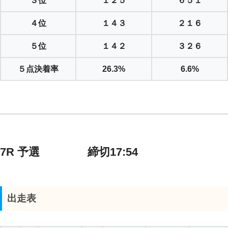
３位
１２５
６５１
４位
１４３
２１６
５位
１４２
３２６
５点決着率
26.3%
6.6%
7R 予選 締切17:54
出走表