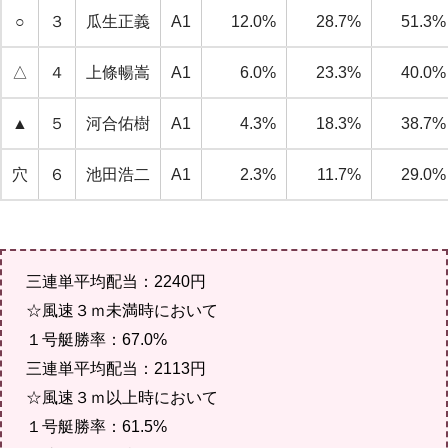
○
３
瓜生正義
A1
12.0%
28.7%
51.3%
△
４
上條暢嵩
A1
6.0%
23.3%
40.0%
▲
５
河合佑樹
A1
4.3%
18.3%
38.7%
穴
６
池田浩二
A1
2.3%
11.7%
29.0%
三連単平均配当：2240円
☆風速３ｍ未満時において
１号艇勝率：67.0%
三連単平均配当：2113円
☆風速３ｍ以上時において
１号艇勝率：61.5%