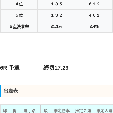
４位
１３５
６１２
５位
１３２
４６１
５点決着率
31.1%
3.4%
6R 予選 締切17:23
出走表
印
番
選手名
級
推定勝率
推定２連
推定３連