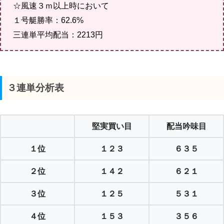
☆風速３ｍ以上時において
１号艇勝率：62.6%
三連単平均配当：2213円
３連単分析表
堅実買い目
配当吟味目
１位
１２３
６３５
２位
１４２
６２１
３位
１２５
５３１
４位
１５３
３５６