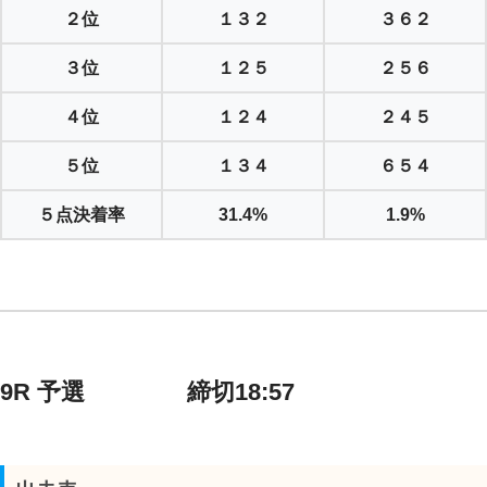
２位
１３２
３６２
３位
１２５
２５６
４位
１２４
２４５
５位
１３４
６５４
５点決着率
31.4%
1.9%
9R 予選 締切18:57