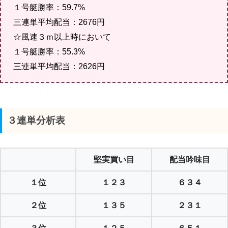
１号艇勝率：59.7%
三連単平均配当：2676円
☆風速３ｍ以上時において
１号艇勝率：55.3%
三連単平均配当：2626円
３連単分析表
堅実買い目
配当吟味目
１位
１２３
６３４
２位
１３５
２３１