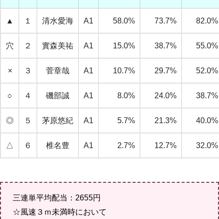
▲
１
清水愛海
A1
58.0%
73.7%
82.0%
穴
２
實森美祐
A1
15.0%
38.7%
55.0%
×
３
菅章哉
A1
10.7%
29.7%
52.0%
○
４
磯部誠
A1
8.0%
24.0%
38.7%
◎
５
茅原悠紀
A1
5.7%
21.3%
40.0%
△
６
椎名豊
A1
2.7%
12.7%
32.0%
三連単平均配当：2655円
☆風速３ｍ未満時において