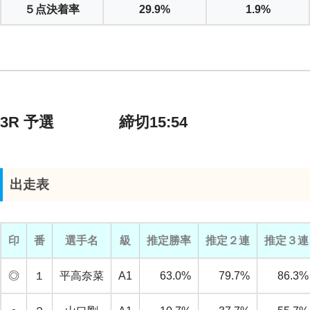
５点決着率
29.9%
1.9%
3R 予選 締切15:54
出走表
印
番
選手名
級
推定勝率
推定２連
推定３連
◎
１
平高奈菜
A1
63.0%
79.7%
86.3%