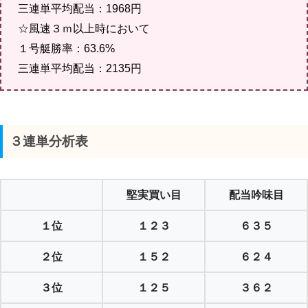
三連単平均配当：1968円
☆風速３ｍ以上時において
１号艇勝率：63.6%
三連単平均配当：2135円
３連単分析表
堅実買い目
配当吟味目
１位
１２３
６３５
２位
１５２
６２４
３位
１２５
３６２