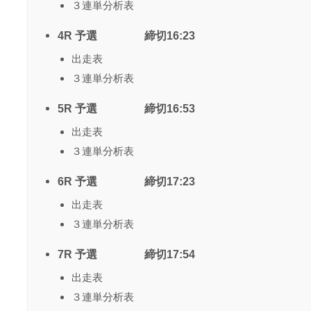
３連単分析表
4R 予選 締切16:23
出走表
３連単分析表
5R 予選 締切16:53
出走表
３連単分析表
6R 予選 締切17:23
出走表
３連単分析表
7R 予選 締切17:54
出走表
３連単分析表