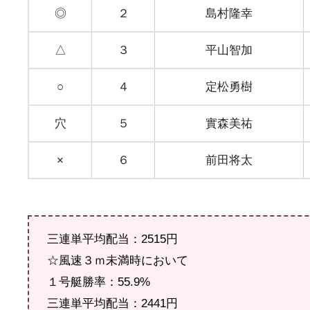
◎
２
島村隆幸
△
３
平山智加
○
４
定松勇樹
穴
５
實森美祐
×
６
前田将太
三連単平均配当：2515円
☆風速３ｍ未満時において
１号艇勝率：55.9%
三連単平均配当：2441円