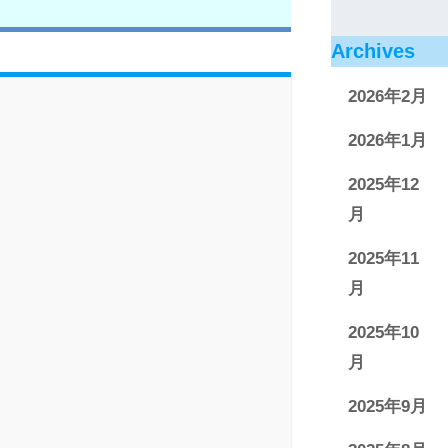
Archives
2026年2月
2026年1月
2025年12
月
2025年11
月
2025年10
月
2025年9月