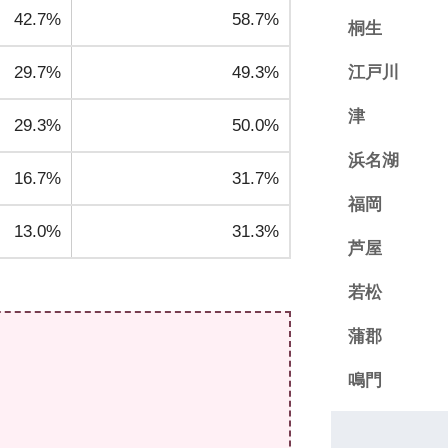
42.7%
58.7%
桐生
江戸川
29.7%
49.3%
津
29.3%
50.0%
浜名湖
16.7%
31.7%
福岡
13.0%
31.3%
芦屋
若松
蒲郡
鳴門