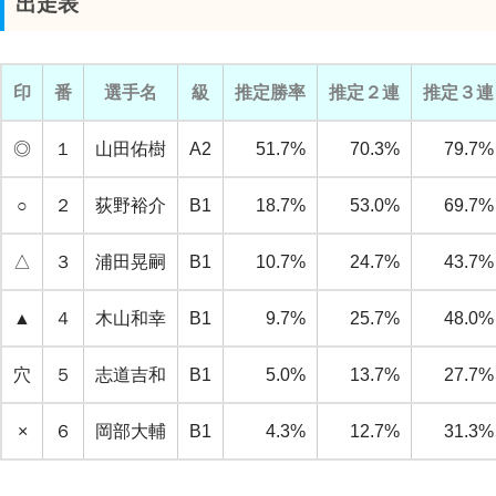
出走表
印
番
選手名
級
推定勝率
推定２連
推定３連
◎
１
山田佑樹
A2
51.7%
70.3%
79.7%
○
２
荻野裕介
B1
18.7%
53.0%
69.7%
△
３
浦田晃嗣
B1
10.7%
24.7%
43.7%
▲
４
木山和幸
B1
9.7%
25.7%
48.0%
穴
５
志道吉和
B1
5.0%
13.7%
27.7%
×
６
岡部大輔
B1
4.3%
12.7%
31.3%