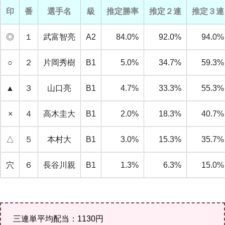
印
番
選手名
級
推定勝率
推定２連
推定３連
◎
１
武富智亮
A2
84.0%
92.0%
94.0%
○
２
片岡秀樹
B1
5.0%
34.7%
59.3%
▲
３
山口亮
B1
4.7%
33.3%
55.3%
×
４
高木圭大
B1
2.0%
18.3%
40.7%
△
５
本村大
B1
3.0%
15.3%
35.7%
穴
６
長谷川親
B1
1.3%
6.3%
15.0%
三連単平均配当：1130円