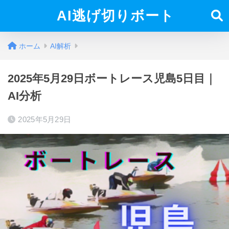
AI逃げ切りボート
ホーム
AI解析
2025年5月29日ボートレース児島5日目｜
AI分析
2025年5月29日