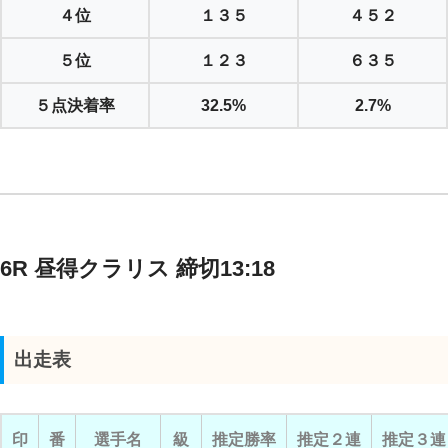
４位
１３５
４５２
５位
１２３
６３５
５点決着率
32.5%
2.7%
6R 昼得クラリス 締切13:18
出走表
印
番
選手名
級
推定勝率
推定２連
推定３連