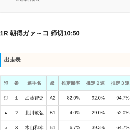
1R 朝得ガァ～コ 締切10:50
出走表
印
番
選手名
級
推定勝率
推定２連
推定３連
◎
１
乙藤智史
A2
82.0%
92.0%
94.7%
▲
２
北川敏弘
B1
4.0%
29.0%
52.0%
○
３
木山和幸
B1
6.7%
39.3%
64.7%