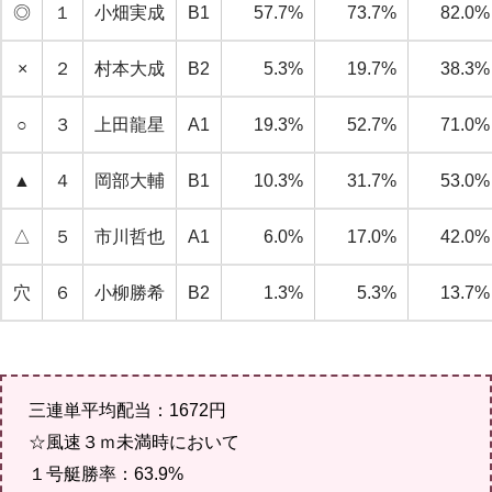
◎
１
小畑実成
B1
57.7%
73.7%
82.0%
×
２
村本大成
B2
5.3%
19.7%
38.3%
○
３
上田龍星
A1
19.3%
52.7%
71.0%
▲
４
岡部大輔
B1
10.3%
31.7%
53.0%
△
５
市川哲也
A1
6.0%
17.0%
42.0%
穴
６
小柳勝希
B2
1.3%
5.3%
13.7%
三連単平均配当：1672円
☆風速３ｍ未満時において
１号艇勝率：63.9%