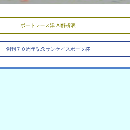
ボートレース津 AI解析表
創刊７０周年記念サンケイスポーツ杯