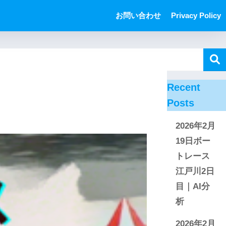
お問い合わせ
Privacy Policy
Recent
Posts
2026年2月
19日ボー
トレース
江戸川2日
目｜AI分
析
2026年2月