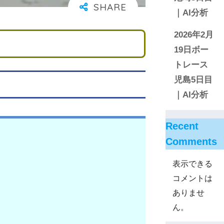
｜AI分析
2026年2月
19日ボー
トレース
児島5日目
｜AI分析
Recent
Comments
表示できる
コメントは
ありませ
ん。