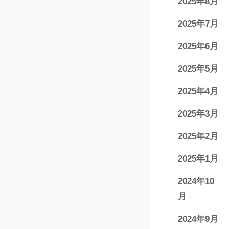
2025年8月
2025年7月
2025年6月
2025年5月
2025年4月
2025年3月
2025年2月
2025年1月
2024年10
月
2024年9月