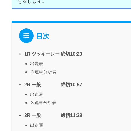
を表します。
目次
1R ツッキーレー 締切10:29
出走表
３連単分析表
2R 一般 締切10:57
出走表
３連単分析表
3R 一般 締切11:28
出走表