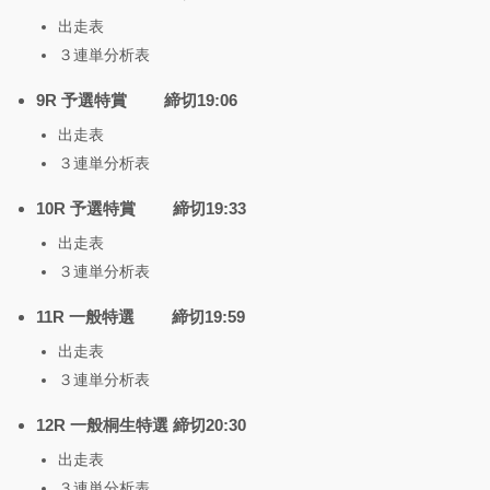
出走表
３連単分析表
9R 予選特賞 締切19:06
出走表
３連単分析表
10R 予選特賞 締切19:33
出走表
３連単分析表
11R 一般特選 締切19:59
出走表
３連単分析表
12R 一般桐生特選 締切20:30
出走表
３連単分析表