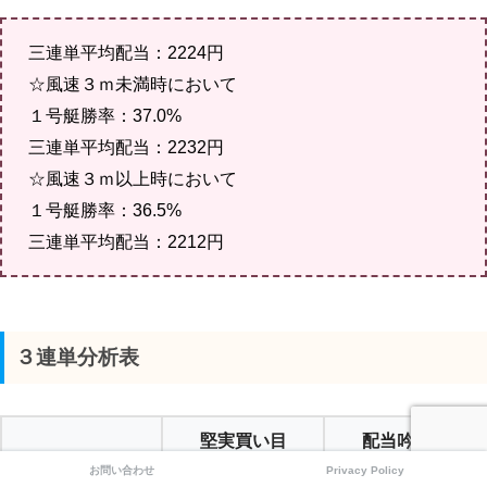
三連単平均配当：2224円
☆風速３ｍ未満時において
１号艇勝率：37.0%
三連単平均配当：2232円
☆風速３ｍ以上時において
１号艇勝率：36.5%
三連単平均配当：2212円
３連単分析表
堅実買い目
配当吟味目
お問い合わせ
Privacy Policy