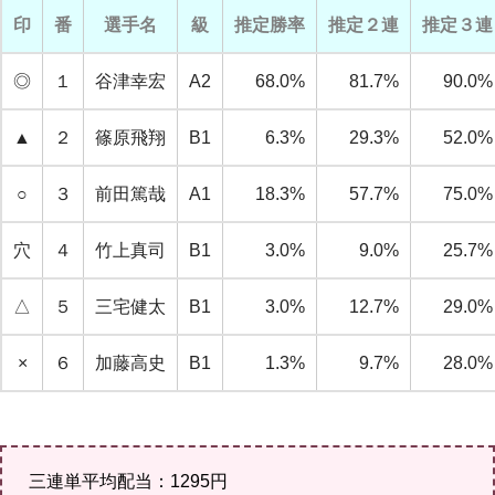
印
番
選手名
級
推定勝率
推定２連
推定３連
◎
１
谷津幸宏
A2
68.0%
81.7%
90.0%
▲
２
篠原飛翔
B1
6.3%
29.3%
52.0%
○
３
前田篤哉
A1
18.3%
57.7%
75.0%
穴
４
竹上真司
B1
3.0%
9.0%
25.7%
△
５
三宅健太
B1
3.0%
12.7%
29.0%
×
６
加藤高史
B1
1.3%
9.7%
28.0%
三連単平均配当：1295円