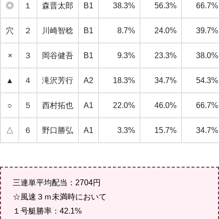
◎
１
森晋太郎
B1
38.3%
56.3%
66.7%
穴
２
川崎智稔
B1
8.7%
24.0%
39.7%
×
３
岡谷健吾
B1
9.3%
23.3%
38.0%
▲
４
滝沢芳行
A2
18.3%
34.7%
54.3%
○
５
西村拓也
A1
22.0%
46.0%
66.7%
△
６
野口勝弘
A1
3.3%
15.7%
34.7%
三連単平均配当：2704円
☆風速３ｍ未満時において
１号艇勝率：42.1%