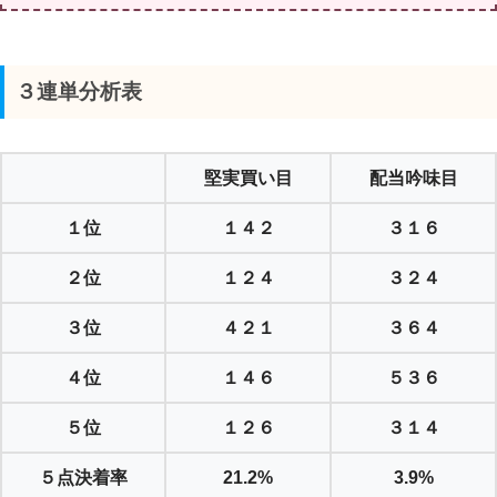
３連単分析表
堅実買い目
配当吟味目
１位
１４２
３１６
２位
１２４
３２４
３位
４２１
３６４
４位
１４６
５３６
５位
１２６
３１４
５点決着率
21.2%
3.9%