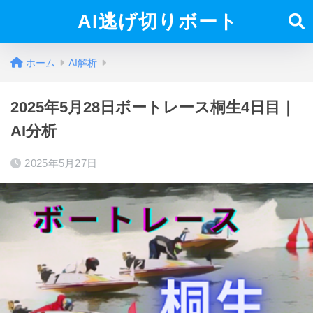
AI逃げ切りボート
ホーム
AI解析
2025年5月28日ボートレース桐生4日目｜
AI分析
2025年5月27日