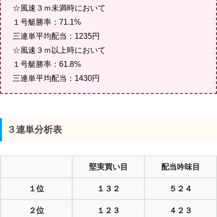
☆風速３ｍ未満時において
１号艇勝率：71.1%
三連単平均配当：1235円
☆風速３ｍ以上時において
１号艇勝率：61.8%
三連単平均配当：1430円
３連単分析表
堅実買い目
配当吟味目
１位
１３２
５２４
２位
１２３
４２３