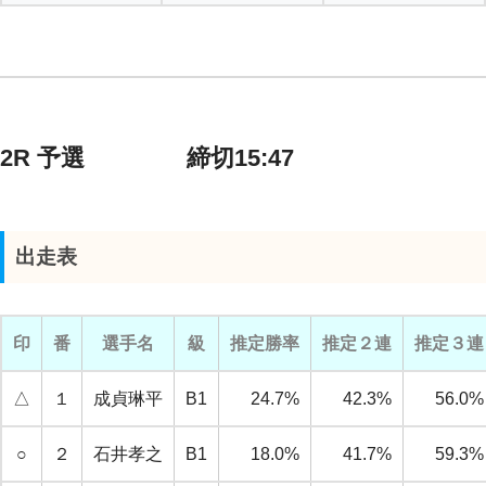
2R 予選 締切15:47
出走表
印
番
選手名
級
推定勝率
推定２連
推定３連
△
１
成貞琳平
B1
24.7%
42.3%
56.0%
○
２
石井孝之
B1
18.0%
41.7%
59.3%