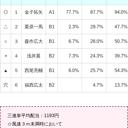
◎
１
金子拓矢
A1
77.7%
87.7%
94.0%
△
２
栗原一馬
B1
2.3%
29.7%
47.7%
○
３
森作広大
B1
6.7%
28.0%
50.7%
×
４
浅井翼
B2
7.3%
24.3%
39.7%
▲
５
西尾亮輔
B1
6.0%
25.7%
54.3%
穴
６
福西広太
B2
4.7%
13.7%
三連単平均配当：1193円
☆風速３ｍ未満時において