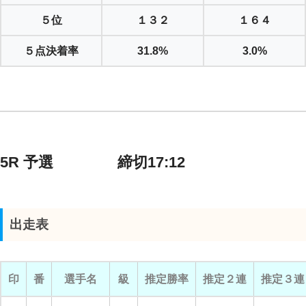
５位
１３２
１６４
５点決着率
31.8%
3.0%
5R 予選 締切17:12
出走表
印
番
選手名
級
推定勝率
推定２連
推定３連