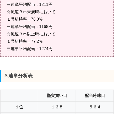
三連単平均配当：1211円
☆風速３ｍ未満時において
１号艇勝率：78.0%
三連単平均配当：1168円
☆風速３ｍ以上時において
１号艇勝率：77.2%
三連単平均配当：1274円
３連単分析表
堅実買い目
配当吟味目
１位
１３５
５６４