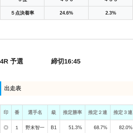
５点決着率
24.6%
2.3%
4R 予選 締切16:45
出走表
印
番
選手名
級
推定勝率
推定２連
推定３連
◎
１
野末智一
B1
51.3%
68.7%
82.0%