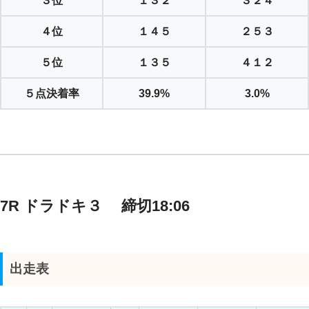
３位
１３２
３２４
４位
１４５
２５３
５位
１３５
４１２
５点決着率
39.9%
3.0%
7R ドラドキ３ 締切18:06
出走表