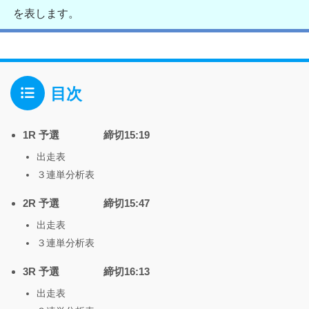
を表します。
目次
1R 予選 締切15:19
出走表
３連単分析表
2R 予選 締切15:47
出走表
３連単分析表
3R 予選 締切16:13
出走表