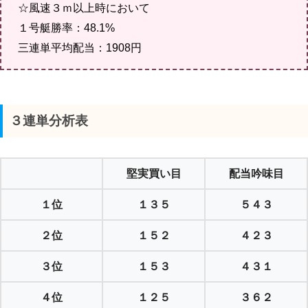
☆風速３ｍ以上時において
１号艇勝率：48.1%
三連単平均配当：1908円
３連単分析表
堅実買い目
配当吟味目
１位
１３５
５４３
２位
１５２
４２３
３位
１５３
４３１
４位
１２５
３６２