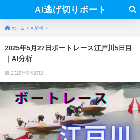
AI逃げ切りボート
ホーム
AI解析
2025年5月27日ボートレース江戸川5日目
｜AI分析
2025年5月27日