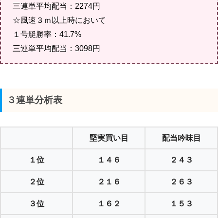
三連単平均配当：2274円
☆風速３ｍ以上時において
１号艇勝率：41.7%
三連単平均配当：3098円
３連単分析表
堅実買い目
配当吟味目
１位
１４６
２４３
２位
２１６
２６３
３位
１６２
１５３