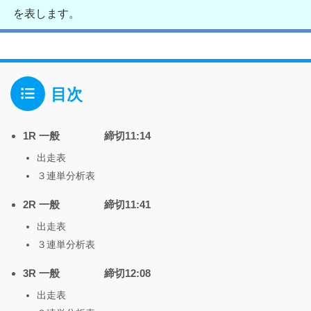
を表します。
目次
1R 一般 締切11:14
出走表
３連単分析表
2R 一般 締切11:41
出走表
３連単分析表
3R 一般 締切12:08
出走表