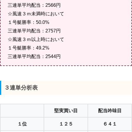
三連単平均配当：2566円
☆風速３ｍ未満時において
１号艇勝率：50.0%
三連単平均配当：2757円
☆風速３ｍ以上時において
１号艇勝率：49.2%
三連単平均配当：2544円
３連単分析表
堅実買い目
配当吟味目
１位
１２５
６４１