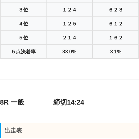
３位
１２４
６２３
４位
１２５
６１２
５位
２１４
１６２
５点決着率
33.0%
3.1%
8R 一般 締切14:24
出走表