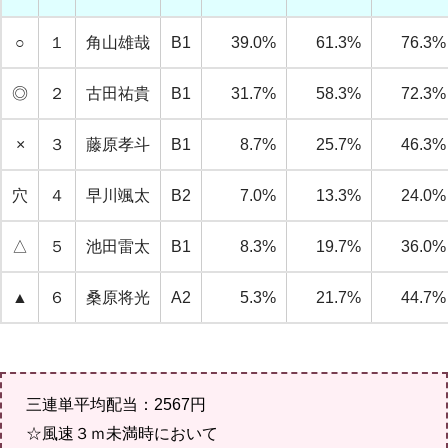
○
１
角山雄哉
B1
39.0%
61.3%
76.3%
◎
２
古田祐貴
B1
31.7%
58.3%
72.3%
×
３
藤原孝斗
B1
8.7%
25.7%
46.3%
穴
４
早川颯太
B2
7.0%
13.3%
24.0%
△
５
池田雷太
B1
8.3%
19.7%
36.0%
▲
６
桑原将光
A2
5.3%
21.7%
44.7%
三連単平均配当：2567円
☆風速３ｍ未満時において