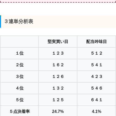
３連単分析表
堅実買い目
配当吟味目
１位
１２３
５１２
２位
１６２
５４１
３位
１２６
４２３
４位
１３２
５４６
５位
１２５
６４１
５点決着率
24.7%
4.1%