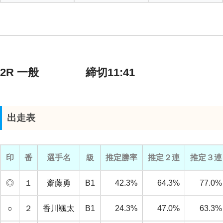
2R 一般 締切11:41
出走表
印
番
選手名
級
推定勝率
推定２連
推定３連
◎
１
齋藤勇
B1
42.3%
64.3%
77.0%
○
２
香川颯太
B1
24.3%
47.0%
63.3%