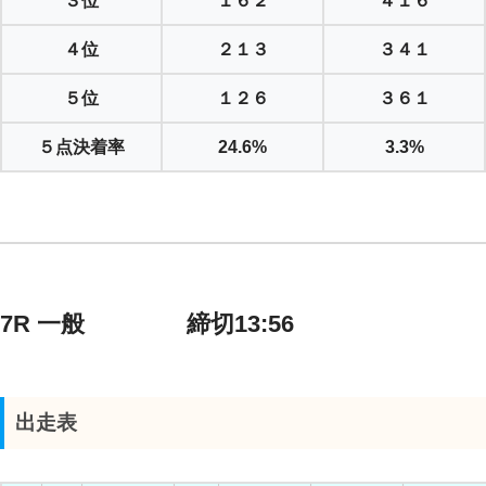
３位
１６２
４１６
４位
２１３
３４１
５位
１２６
３６１
５点決着率
24.6%
3.3%
7R 一般 締切13:56
出走表