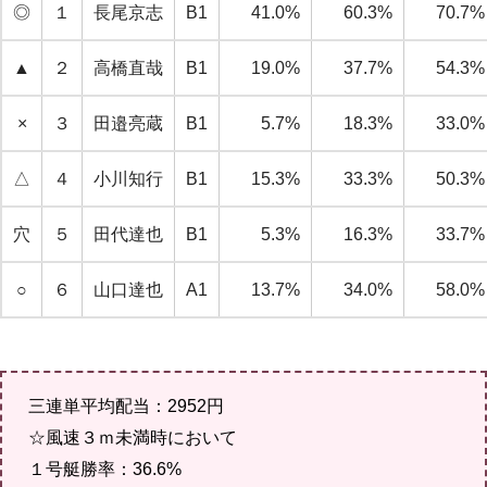
◎
１
長尾京志
B1
41.0%
60.3%
70.7%
▲
２
高橋直哉
B1
19.0%
37.7%
54.3%
×
３
田邉亮蔵
B1
5.7%
18.3%
33.0%
△
４
小川知行
B1
15.3%
33.3%
50.3%
穴
５
田代達也
B1
5.3%
16.3%
33.7%
○
６
山口達也
A1
13.7%
34.0%
58.0%
三連単平均配当：2952円
☆風速３ｍ未満時において
１号艇勝率：36.6%